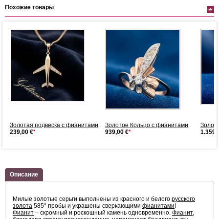
Похожие товары
Золотая подвеска с фианитами
Золотое Кольцо с фианитами
Золот
239,00 €
*
939,00 €
*
1.359,
Описание
Милые золотые серьги выполнены из красного и белого
русского
золота
585° пробы и украшены сверкающими
фианитами
!
Фианит
– скромный и роскошный камень одновременно.
Фианит
,