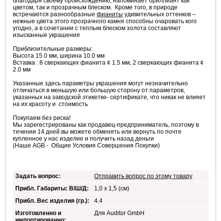
благодаря своему происхождению, напоминает бриллиант как
цветом, так и прозрачным блеском. Кроме того, в природе
встречаются разнообразные
фианиты
удивительных оттенков –
нежные цвета этого прозрачного камня способны очаровать кого
угодно, а в сочетании с теплым блеском золота составляют
изысканные украшения
Приблизительные размеры:
Высота 15.0 мм, ширина 10.0 мм
Вставка : 8 сверкающих фианита ¢ 1.5 мм, 2 сверкающих фианита ¢
2.0 мм
Указанные здесь параметры украшения могут незначительно
отличаться в меньшую или большую сторону от параметров,
указанных на заводской этикетке- сертификате, что никак не влияет
на их красоту и стоимость
Покупаем без риска!
Мы зарегестрированы как продавец-предприниматель, поэтому в
течении 14 дней вы можете обменять или вернуть по почте
купленное у нас изделие и получить назад деньги
(Наше AGB - Общие Условия Совершения Покупки)
Задать вопрос:
Отправить вопрос по этому товару
Прибл. Габариты: В/Ш/Д:
1,0 x 1,5 (см)
Прибл. Вес изделия (гр.):
4.4
Изготовленно и
Для Auditor GmbH
импортированно: