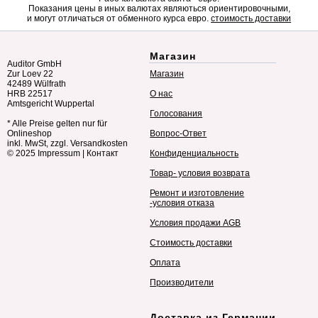
Показания цены в иных валютах являються ориентировочными,
и могут отличаться от обменного курса евро.
стоимость доставки
Магазин
Auditor GmbH
Zur Loev 22
Магазин
42489 Wülfrath
HRB 22517
О нас
Amtsgericht Wuppertal
Голосования
* Alle Preise gelten nur für
Onlineshop
Вопрос-Ответ
inkl. MwSt, zzgl. Versandkosten
© 2025
Impressum
|
Контакт
Конфиденциальность
Товар- условия возврата
Ремонт и изготовление
-условия отказа
Условия продажи AGB
Стоимость доставки
Оплата
Производители
Доставка из Германии