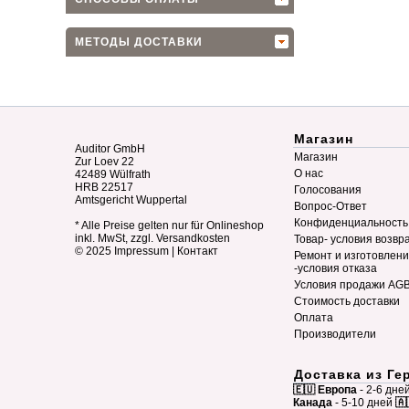
МЕТОДЫ ДОСТАВКИ
Магазин
Auditor GmbH
Магазин
Zur Loev 22
О нас
42489 Wülfrath
HRB 22517
Голосования
Amtsgericht Wuppertal
Вопрос-Ответ
Конфиденциальность
* Alle Preise gelten nur für Onlineshop
inkl. MwSt, zzgl. Versandkosten
Товар- условия возвр
© 2025
Impressum
|
Контакт
Ремонт и изготовлен
-условия отказа
Условия продажи AG
Стоимость доставки
Оплата
Производители
Доставка из Ге
🇪🇺 Европа
- 2-6 дне
Канада
- 5-10 дней
🇦