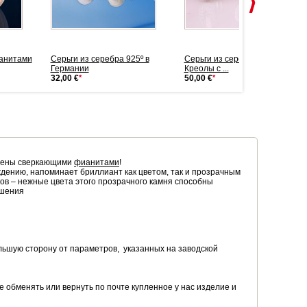
ианитами
Cерьги из серебра 925º в
Cерьги из серебра 925º
Германии
Креолы с ...
32,00 €
*
50,00 €
*
шены сверкающими
фианитами
!
ждению, напоминает бриллиант как цветом, так и прозрачным
ов – нежные цвета этого прозрачного камня способны
ашения
льшую сторону от параметров, указанных на заводской
 обменять или вернуть по почте купленное у нас изделие и