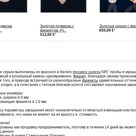
одвеска
Золотая подвеска с
Золотые серьги с ф
..
фианитом. Ру...
655,00 €
*
512,00 €
*
 серьги выполнены из красного и белого
русского золота
585° пробы и укра
мный и роскошный камень одновременно.
Фианит
, благодаря своему происхо
е того, в природе встречаются разнообразные
фианиты
удивительных оттенк
о угодно, а в сочетании с теплым блеском золота составляют изысканные укр
ные размеры:
м, ширина 6.0 мм
веркающих фианита ¢ 1.0 мм
сь параметры украшения могут незначительно отличаться в меньшую или бо
ификате, что никак не влияет на их красоту и стоимость
риска!
рованы как продавец-предприниматель, поэтому в течении 14 дней вы можете
д деньги
Общие Условия Совершения Покупки)