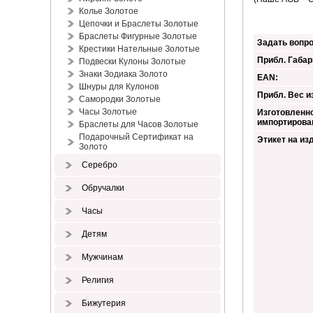
Колье Золотое
Цепочки и Браслеты Золотые
Браслеты Фигурные Золотые
Задать вопро
Крестики Нательные Золотые
Прибл. Габар
Подвески Кулоны Золотые
Знаки Зодиака Золото
EAN:
Шнуры для Кулонов
Прибл. Вес из
Самородки Золотые
Часы Золотые
Изготовленно
импортирова
Браслеты для Часов Золотые
Подарочный Сертификат на
Этикет на из
Золото
Серебро
Обручалки
Часы
Детям
Мужчинам
Религия
Бижутерия