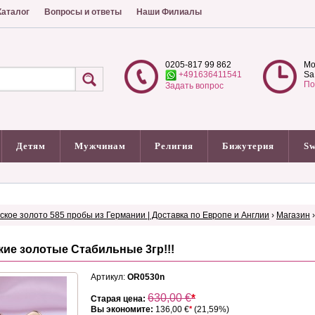
аталог
Вопросы и ответы
Наши Филиалы
0205-817 99 862
Mo
+491636411541
Sa
По
Задать вопрос
Детям
Мужчинам
Религия
Бижутерия
Sw
сское золото 585 пробы из Германии | Доставка по Европе и Англии
›
Магазин
кие золотые Стабильные 3гр!!!
Артикул:
OR0530n
630,00
€
*
Старая цена:
Вы экономите:
136,00 €
*
(21,59%)