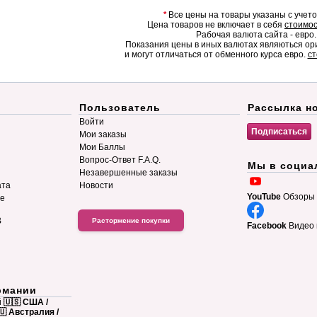
*
Все цены на товары указаны с учет
Цена товаров не включает в себя
стоимос
Рабочая валюта сайта - евро.
Показания цены в иных валютах являються о
и могут отличаться от обменного курса евро.
ст
Пользователь
Рассылка н
Войти
Мои заказы
Мои Баллы
Вопрос-Ответ F.A.Q.
Мы в социа
Незавершенные заказы
ата
Новости
YouTube
Обзоры 
ие
B
Расторжение покупки
Facebook
Видео 
рмании
й
🇺🇸 США /
🇺 Австралия /