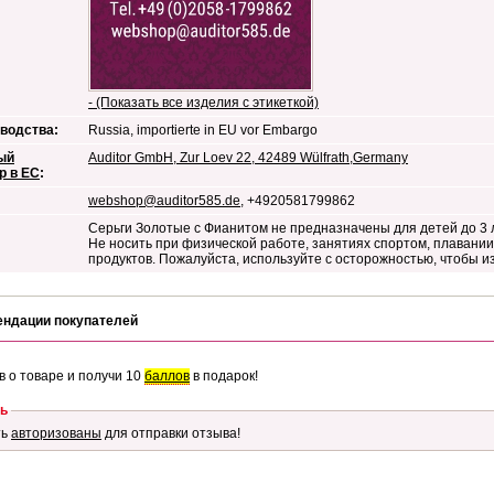
- (Показать все изделия с этикеткой)
водства:
Russia, importierte in EU vor Embargo
ый
Auditor GmbH, Zur Loev 22, 42489 Wülfrath,Germany
р в ЕС
:
webshop@auditor585.de
, +4920581799862
Серьги Золотые с Фианитом не предназначены для детей до 3 
Не носить при физической работе, занятиях спортом, плавании,
продуктов. Пожалуйста, используйте с осторожностью, чтобы 
ендации покупателей
в о товаре и получи 10
баллов
в подарок!
ь
ть
авторизованы
для отправки отзыва!