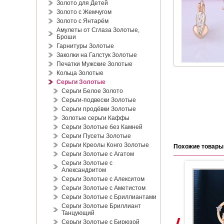
Золото для Детей
Золото с Жемчугом
Золото с Янтарём
Амулеты от Сглаза Золотые,
Броши
Гарнитуры Золотые
Заколки на Галстук Золотые
Печатки Мужские Золотые
Кольца Золотые
Серьги Золотые
Серьги Белое Золото
Серьги-подвески Золотые
Серьги продёвки Золотые
Золотые серьги Каффы
Серьги Золотые без Камней
Серьги Пусеты Золотые
Серьги Креолы Конго Золотые
Похожие товары
Серьги Золотые с Агатом
Серьги Золотые с
Александритом
Серьги Золотые с Алекситом
Серьги Золотые с Аметистом
Серьги Золотые с Бриллиантами
Серьги Золотые Бриллиант
Танцующий
Серьги Золотые с Бирюзой