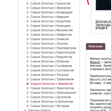
Серьги Золотые с Гранатом
Серьги Золотые с Жемчугом
Серьги Золотые с Изумрудом
Серьги Золотые с Кварцем
Браслет из серебра 925
Серьги Золотые с Кораллом
Браслет на ногу Русское
Золотая п
робы с з...
золото 5...
"Мечеть&q.
Серьги Золотые с Корундом
235,00 €
*
895,00 €
*
374,00 €
*
Серьги Золотые с Малахитом
Серьги Золотые с Нефритом
Серьги Золотые с Ониксом
Серьги Золотые с Опалом
Описание
Серьги Золотые с Перламутром
Серьги Золотые с Раухтопазом
Серьги Золотые с Родолитом
Милые золотые
Серьги Золотые с Рубином
Фианит
– скро
блеском. Кром
Серьги Золотые с Сапфиром
очаровать ког
Серьги Золотые с Султанитом
Серьги Золотые с Топазом
Приблизитель
Серьги Золотые с Турмалином
Высота 14.0 м
Вставка : 4 с
Серьги Золотые с Фианитом
Серьги Золотые с Хризолитом
Указанные зде
Серьги Золотые с Хризопразом
этикетке- серт
Серьги Золотые с Цитрином
Покупаем без 
Серьги Золотые со Шпинелью
Мы зарегестри
Серьги Золотые с Янтарём
получить наза
Пирсинг Золото
(Наше AGB - 