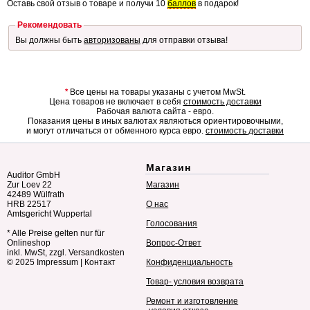
Оставь свой отзыв о товаре и получи 10
баллов
в подарок!
Рекомендовать
Вы должны быть
авторизованы
для отправки отзыва!
*
Все цены на товары указаны с учетом MwSt.
Цена товаров не включает в себя
стоимость доставки
Рабочая валюта сайта - евро.
Показания цены в иных валютах являються ориентировочными,
и могут отличаться от обменного курса евро.
стоимость доставки
Магазин
Auditor GmbH
Zur Loev 22
Магазин
42489 Wülfrath
HRB 22517
О нас
Amtsgericht Wuppertal
Голосования
* Alle Preise gelten nur für
Onlineshop
Вопрос-Ответ
inkl. MwSt, zzgl. Versandkosten
© 2025
Impressum
|
Контакт
Конфиденциальность
Товар- условия возврата
Ремонт и изготовление