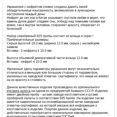
Украшения с нефритом словно созданы дарить своей
обладательнице изысканность, великолепие и лучезарное
настроение каждый день!
Нефрит до сих пор в Китае называют сгустком любви и верят, что
камень духов дарит сладкие сны, победу над темными силами как
вовне, так и внутри человека, сохраняет красоту, оберегает от
болезней!
Набор серебряный 925 пробы состоит из кольца и серег !
Приблизительные размеры:
Серьги высотой 18.0 мм, ширина 12.0 мм, серьги с английским
замком
Вставка : 2 нефрита ¢ 10.0 мм
Высота объемной декоративной части кольца 12.0 мм
Вставка : нефрит ¢ 10.0 мм
Указанные здесь параметры украшения могут незначительно
отличаться в меньшую или большую сторону от параметров,
указанных на заводской этикетке- сертификате, что никак не влияет
на их красоту и стоимость
Данное качественное изделие произведено из оригинального
русского золота
на одном из предприятий бывшего СССР. Изделие
имеет двойную пробу – штамп завода-изготовителя и штамп
пробирной палаты о соответствии 585 пробе. На изделии так же
имеется закрепленная на опломбированной нитке заводская
этикетка-сертификат, на которой указана вся информация о
изготовителе и изделии. Покупая данное изделие, вы
действительно приобретаете оригинальное ювелирное украшение,
выполненное по высоким советским ГОСТам!