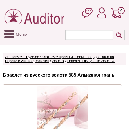
0
Меню
Auditor585 – Русское золото 585 пробы из Германии | Доставка по
Европе и Англии
›
Магазин
›
Золото
›
Браслеты Фигурные Золотые
Браслет из русского золота 585 Алмазная грань