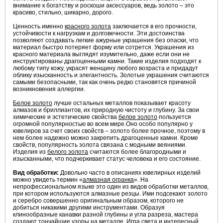
внимание к богатству и роскоши аксессуаров, ведь золото – это
красиво, стильно, шикарно, дорого.
Ценность именно
красного золота
заключается в его прочности,
устойчивости к нагрузкам и долговечности. Эти достоинства
позволяют создавать легкие ажурные украшения без опаски, что
материал быстро потеряет форму или сотрется. Украшения из
красного материала выглядят изумительно, даже если они не
инструктированы драгоценными камни. Такие изделия подходят к
любому типу кожу, украсят женщину любого возраста и придадут
облику изысканность и элегантность. Золотые украшения считаются
самыми безопасными, так как очень редко становятся причиной
возникновения аллергии.
Белое золото
лучше остальных металлов показывает красоту
алмазов и бриллиантов, их природную чистоту и глубину. За свои
химические и эстетические свойства
белое золото
пользуется
огромной популярностью во всем мире.Оно особо популярно у
ювелиров за счет своих свойств – золото более прочное, поэтому в
нем более надежно можно закрепить драгоценные камни. Кроме
свойств, популярность золота связана с модными веяниями.
Изделия из
белого золота
считаются более благородными и
изысканными, что подчеркивает статус человека и его состояние.
Вид обработки:
Довольно часто в описаниях ювелирных изделий
можно увидеть термин «
алмазная огранка
». На
непрофессиональном языке это один из видов обработки металлов,
при котором используются алмазные резцы. Ими подсекают золото
и серебро совершенно оригинальным образом, которого не
добиться никакими другими инструментами. Образуя
клинообразные канавки разной глубины и угла разреза, мастера
создают тончайшие узоры на металле. Игра света и интересный