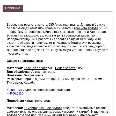
Описание
Браслет из
русского золота
585 Алмазная грань. Изящный браслет
со сверкающей алмазной гранью из белого и
красного золота
585-й
пробы. Внутренняя часть браслета закрытая, ровная и блестящая.
Браслет превосходно украсит как ручку солидной дамы, так и
молодой женщины. Браслеты из золота создают необходимый
акцент в образе, и привлекают внимание к богатству и роскоши
аксессуаров, ведь золото – это красиво, стильно, шикарно, дорого.
Данное изделие подчеркнёт Вашу высокую утонченность и глубокое
чувство стиля.
Общая характеристика:
Материал:
Красное золото
585/
Белое золото
585
Вид обработки:
Алмазная грань
Плетение:
Фантазийное
Размеры:
Ширина 5,0 мм/ толщина 1,7 мм; длина звена: 13,0 мм
Тип замка:
Карабин
К данному изделию превосходно подходит:
⇒
KOL0110
Подробная характеристика:
Материал:
Комбинированное золото
создает гармоничный альянс
цветов и нужную оправу для красивых и дорогих камней. Изделия из
золота создают необходимый акцент в образе, и привлекают