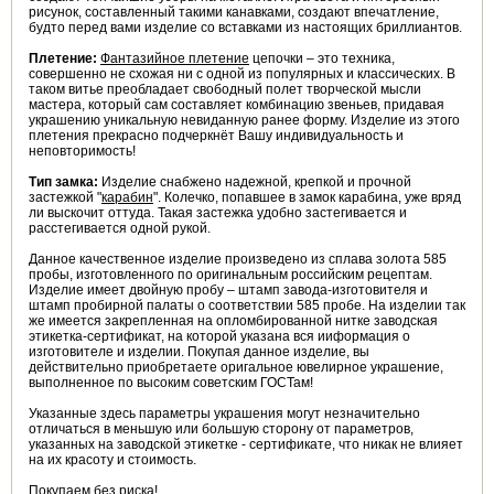
рисунок, составленный такими канавками, создают впечатление,
будто перед вами изделие со вставками из настоящих бриллиантов.
Плетение:
Фантазийное плетение
цепочки – это техника,
совершенно не схожая ни с одной из популярных и классических. В
таком витье преобладает свободный полет творческой мысли
мастера, который сам составляет комбинацию звеньев, придавая
украшению уникальную невиданную ранее форму. Изделие из этого
плетения прекрасно подчеркнёт Вашу индивидуальность и
неповторимость!
Тип замка:
Изделие снабжено надежной, крепкой и прочной
застежкой "
карабин
". Колечко, попавшее в замок карабина, уже вряд
ли выскочит оттуда. Такая застежка удобно застегивается и
расстегивается одной рукой.
Данное качественное изделие произведено из сплава золота 585
пробы, изготовленного по оригинальным российским рецептам.
Изделие имеет двойную пробу – штамп завода-изготовителя и
штамп пробирной палаты о соответствии 585 пробе. На изделии так
же имеется закрепленная на опломбированной нитке заводская
этикетка-сертификат, на которой указана вся ииформация о
изготовителе и изделии. Покупая данное изделие, вы
действительно приобретаете оригальное ювелирное украшение,
выполненное по высоким советским ГОСТам!
Указанные здесь параметры украшения могут незначительно
отличаться в меньшую или большую сторону от параметров,
указанных на заводской этикетке - сертификате, что никак не влияет
на их красоту и стоимость.
Покупаем без риска!