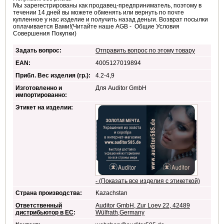
Мы зарегестрированы как продавец-предприниматель, поэтому в
течении 14 дней вы можете обменять или вернуть по почте
купленное у нас изделие и получить назад деньги. Возврат посылки
оплачивается Вами!(Читайте наше AGB - Общие Условия
Совершения Покупки)
Задать вопрос:
Отправить вопрос по этому товару
EAN:
4005127019894
Прибл. Вес изделия (гр.):
4.2-4,9
Изготовленно и
Для Auditor GmbH
импортированно:
Этикет на изделии:
- (Показать все изделия с этикеткой)
Страна производства:
Kazachstan
Ответственный
Auditor GmbH, Zur Loev 22, 42489
дистрибьютор в ЕС
:
Wülfrath,Germany