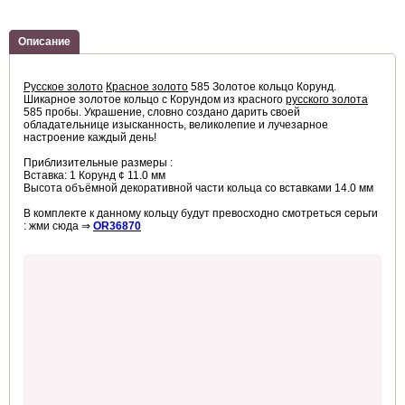
Описание
Русское золото
Красное золото
585 Золотое кольцо Корунд.
Шикарное золотое кольцо с Корундом из красного
русского золота
585 пробы. Украшение, словно создано дарить своей
обладательнице изысканность, великолепие и лучезарное
настроение каждый день!
Приблизительные размеры :
Вставка: 1 Корунд ¢ 11.0 мм
Высота объёмной декоративной части кольца со вставками 14.0 мм
В комплекте к данному кольцу будут превосходно смотреться серьги
: жми сюда ⇒
OR36870