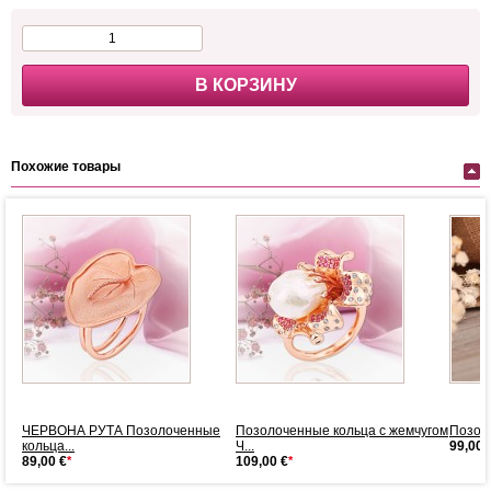
В КОРЗИНУ
Похожие товары
ЧЕРВОНА РУТА Позолоченные
Позолоченные кольца с жемчугом
Позол
кольца...
Ч...
99,00 
89,00 €
*
109,00 €
*