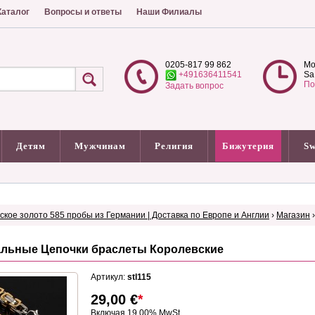
аталог
Вопросы и ответы
Наши Филиалы
0205-817 99 862
Mo
+491636411541
Sa
По
Задать вопрос
Детям
Мужчинам
Религия
Бижутерия
Sw
сское золото 585 пробы из Германии | Доставка по Европе и Англии
›
Магазин
альные Цепочки браслеты Королевские
Артикул:
stl115
29,00
€
*
Включая 19.00% MwSt