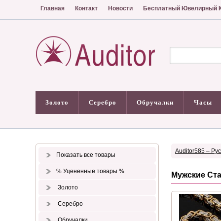
Главная
Контакт
Новости
Бесплатный Ювелирный К
Золото
Серебро
Обручалки
Часы
Auditor585 – Ру
Показать все товары
% Уцененные товары %
Мужские Ст
Золото
Серебро
Обручалки