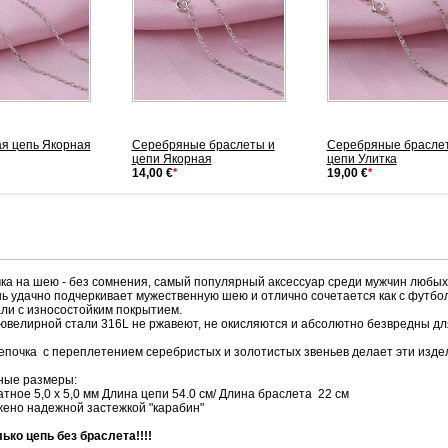
я цепь Якорная
Серебряные браслеты и
Серебряные брасле
цепи Якорная
цепи Улитка
14,00 €
*
19,00 €
*
ка на шею - без сомнения, самый популярный аксессуар среди мужчин любых 
нь удачно подчеркивает мужественную шею и отлично сочетается как с футбол
ли с износостойким покрытием.
ювелирной стали 316L не ржавеют, не окисляются и абсолютно безвредны дл
епочка с переплетением серебристых и золотистых звеньев делает эти изде
ные размеры:
тное 5,0 х 5,0 мм Длина цепи 54.0 см/ Длина браслета 22 см
ено надежной застежкой "карабин"
ько цепь без браслета!!!!