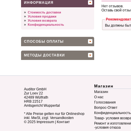
ИНФОРМАЦИЯ
Нет отзывов.
Оставь свой отзы
»
Стоимость доставки
»
Условия продажи
Рекомендоват
»
Условия возврата
»
Конфиденциальность
Вы должны бы
СПОСОБЫ ОПЛАТЫ
МЕТОДЫ ДОСТАВКИ
Магазин
Auditor GmbH
Магазин
Zur Loev 22
О нас
42489 Wülfrath
HRB 22517
Голосования
Amtsgericht Wuppertal
Вопрос-Ответ
Конфиденциальность
* Alle Preise gelten nur für Onlineshop
inkl. MwSt, zzgl. Versandkosten
Товар- условия возвр
© 2025
Impressum
|
Контакт
Ремонт и изготовлен
-условия отказа