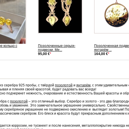
е кольцо с
Позолоченные серьги-
Позолоченная подве
подвески. Ме...
янтарём ...
95,00 €
*
164,00 €
*
из серебра 925 пробы, с твёрдой
позолотой
и
янтарём
, с этим удивительным
ывая и пленяя своей красотой, будет радовать вас всегда!
сно подчеркнет нежность, очарование и естественность Вашей красоты и об
ебра с
позолотой
– это отличный выбор. Серебро и золото - это два благород
бовь и уважение. Это замечательное украшение универсально. Свойственны
му серебряное украшение не подвержено окислению и выглядит золотым! Поз
лассическим серебром. Его блеск и красота будут прекрасным дополнением к 
дается коррозии, не тускнеет и после нанесения, металлопокрытие никогда не