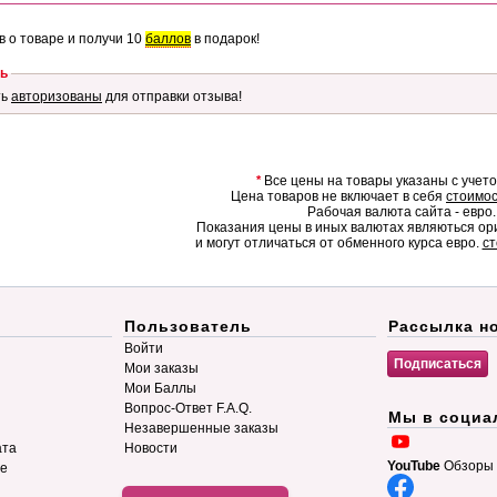
в о товаре и получи 10
баллов
в подарок!
ь
ть
авторизованы
для отправки отзыва!
*
Все цены на товары указаны с учет
Цена товаров не включает в себя
стоимос
Рабочая валюта сайта - евро.
Показания цены в иных валютах являються о
и могут отличаться от обменного курса евро.
ст
Пользователь
Рассылка н
Войти
Мои заказы
Мои Баллы
Вопрос-Ответ F.A.Q.
Мы в социа
Незавершенные заказы
ата
Новости
YouTube
Обзоры 
ие