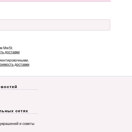
ом MwSt.
ть доставки
риентировочными,
оимость доставки
овостей
льных сетях
украшений и советы