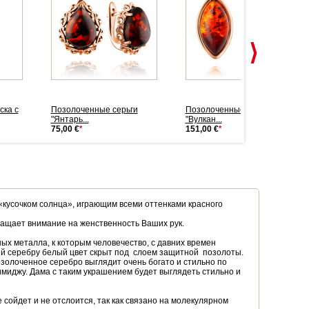
ска с
Позолоченные серьги
Позолоченные серьги
"Янтарь...
"Вулкан...
75,00 €
*
151,00 €
*
 «кусочком солнца», играющим всеми оттенками красного
ращает внимание на женственность Ваших рук.
ных металла, к которым человечество, с давних времен
й серебру белый цвет скрыт под слоем защитной позолоты.
олоченное серебро выглядит очень богато и стильно по
имиджу. Дама с таким украшением будет выглядеть стильно и
 сойдет и не отслоится, так как связано на молекулярном