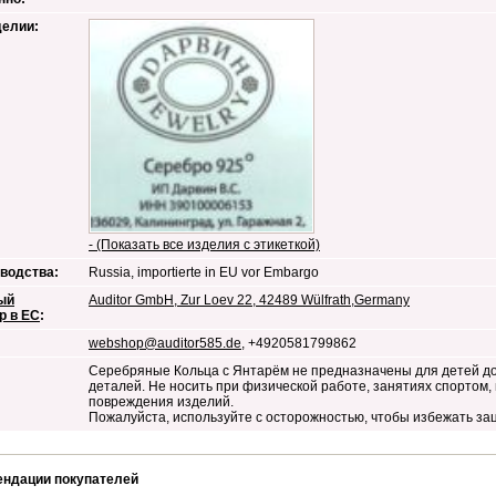
делии:
- (Показать все изделия с этикеткой)
водства:
Russia, importierte in EU vor Embargo
ый
Auditor GmbH, Zur Loev 22, 42489 Wülfrath,Germany
р в ЕС
:
webshop@auditor585.de
, +4920581799862
Серебряные Кольца с Янтарём не предназначены для детей до
деталей. Не носить при физической работе, занятиях спортом,
повреждения изделий.
Пожалуйста, используйте с осторожностью, чтобы избежать за
ендации покупателей