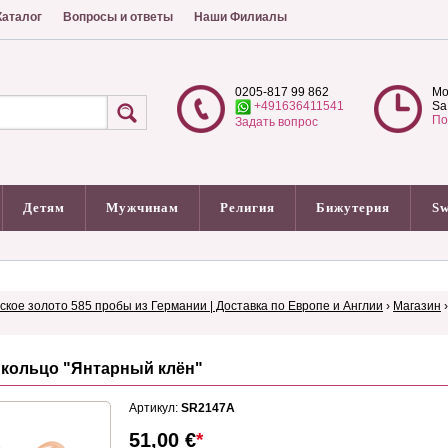
аталог
Вопросы и ответы
Наши Филиалы
0205-817 99 862
Mo
+491636411541
Sa
По
Задать вопрос
Детям
Мужчинам
Религия
Бижутерия
Sw
сское золото 585 пробы из Германии | Доставка по Европе и Англии
›
Магазин
 кольцо "Янтарный клён"
Артикул:
SR2147A
51,00
€
*