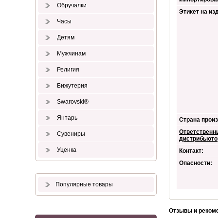
Обручалки
Этикет на из
Часы
Детям
Мужчинам
Религия
Бижутерия
Swarovski®
Янтарь
Страна произ
Ответственн
Сувениры
дистрибьюто
Уценка
Контакт:
Опасности:
Популярные товары
Отзывы и реком