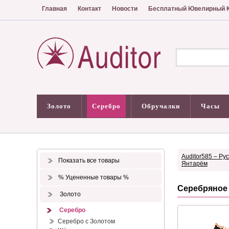
Главная
Контакт
Новости
Бесплатный Ювелирный К
Золото
Серебро
Обручалки
Часы
Auditor585 – Ру
Показать все товары
Янтарём
% Уцененные товары %
Серебряное
Золото
Серебро
Серебро с Золотом