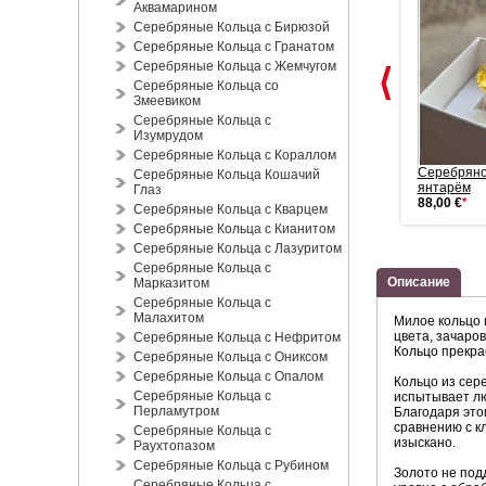
Аквамарином
Серебряные Кольца с Бирюзой
Серебряные Кольца с Гранатом
Серебряные Кольца с Жемчугом
Серебряные Кольца со
Змеевиком
Серебряные Кольца с
Изумрудом
Серебряные Кольца с Кораллом
Позолоченные серьги -
Серебряные серьги-подвески
Серебряно
Серебряные Кольца Кошачий
одвески. ...
"...
янтарём
Глаз
135,00 €
*
109,00 €
*
88,00 €
*
Серебряные Кольца с Кварцем
Серебряные Кольца с Кианитом
Серебряные Кольца с Лазуритом
Серебряные Кольца с
Описание
Марказитом
Серебряные Кольца с
Малахитом
Милое кольцо 
цвета, зачаров
Серебряные Кольца с Нефритом
Кольцо прекра
Серебряные Кольца с Ониксом
Серебряные Кольца с Опалом
Кольцо из сер
Серебряные Кольца с
испытывает лю
Перламутром
Благодаря это
сравнению с к
Серебряные Кольца с
изыскано.
Раухтопазом
Серебряные Кольца с Рубином
Золото не под
Серебряные Кольца с