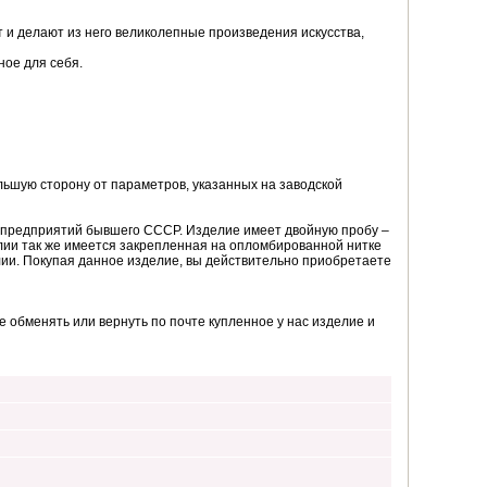
 и делают из него великолепные произведения искусства,
ное для себя.
ьшую сторону от параметров, указанных на заводской
з предприятий бывшего СССР. Изделие имеет двойную пробу –
лии так же имеется закрепленная на опломбированной нитке
елии. Покупая данное изделие, вы действительно приобретаете
 обменять или вернуть по почте купленное у нас изделие и