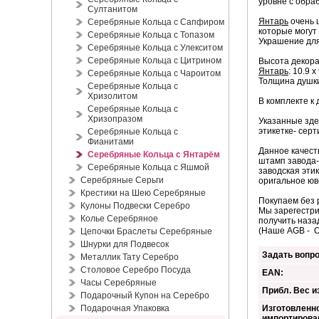
уровне с обра
Султанитом
Янтарь
очень 
Серебряные Кольца с Сапфиром
которые могут
Серебряные Кольца с Топазом
Украшение для
Серебряные Кольца с Улекситом
Серебряные Кольца с Цитрином
Высота декора
Янтарь
: 10.9 х
Серебряные Кольца с Чароитом
Толщина душки
Серебряные Кольца с
Хризолитом
В комплекте к
Серебряные Кольца с
Хризопразом
Указанные зде
этикетке- серт
Серебряные Кольца с
Фианитами
Данное качест
Серебряные Кольца с Янтарём
штамп завода-
Серебряные Кольца с Яшмой
заводская эти
Серебряные Серьги
оригальное юв
Крестики на Шею Серебряные
Покупаем без 
Кулоны Подвески Серебро
Мы зарегестри
Колье Серебряное
получить наза
(Наше AGB - 
Цепочки Браслеты Серебряные
Шнурки для Подвесок
Задать вопро
Металлик Тату Серебро
Столовое Серебро Посуда
EAN:
Часы Серебряные
Прибл. Вес из
Подарочный Купон на Серебро
Подарочная Упаковка
Изготовленно
импортирова