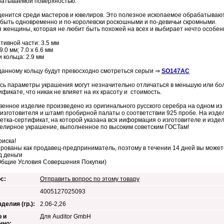
батываемой поверхностью.
ценится среди мастеров и ювелиров. Это полезное ископаемое обрабатывают
 быть одновременно и по-королевски роскошными и по-девичьи скромными.
 женщины, которая не любит быть похожей на всех и выбирает нечто особен
тивной части: 3.5 мм
 9.0 мм; 7.0 х 6.6 мм
 кольца: 2.9 мм
 данному кольцу будут превосходно смотреться серьги ⇒
SO147AC
сь параметры украшения могут незначительно отличаться в меньшую или бол
ификате, что никак не влияет на их красоту и стоимость.
венное изделие произведено из оригинального русского серебра на одном и
изготовителя и штамп пробирной палаты о соответствии 925 пробе. На изде
кетка-сертификат, на которой указана вся ииформация о изготовителе и изд
елирное украшение, выполненное по высоким советским ГОСТам!
риска!
рованы как продавец-предприниматель, поэтому в течении 14 дней вы можете
д деньги
Общие Условия Совершения Покупки)
с:
Отправить вопрос по этому товару
4005127025093
делия (гр.):
2.06-2,26
 и
Для Auditor GmbH
нно: