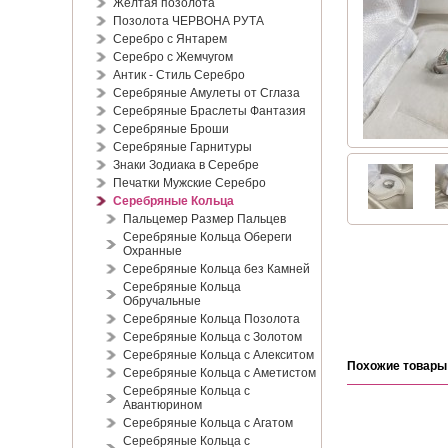
Жёлтая позолота
Позолота ЧЕРВОНА РУТА
Серебро с Янтарем
Серебро с Жемчугом
Антик - Стиль Серебро
Серебряные Амулеты от Сглаза
Серебряные Браслеты Фантазия
Серебряные Броши
Серебряные Гарнитуры
Знаки Зодиака в Серебре
Печатки Мужские Серебро
Серебряные Кольца
Пальцемер Размер Пальцев
Серебряные Кольца Обереги
Охранные
Серебряные Кольца без Камней
Серебряные Кольца
Обручальные
Серебряные Кольца Позолота
Серебряные Кольца с Золотом
Серебряные Кольца с Алекситом
Похожие товары
Серебряные Кольца с Аметистом
Серебряные Кольца с
Авантюрином
Серебряные Кольца с Агатом
Серебряные Кольца с