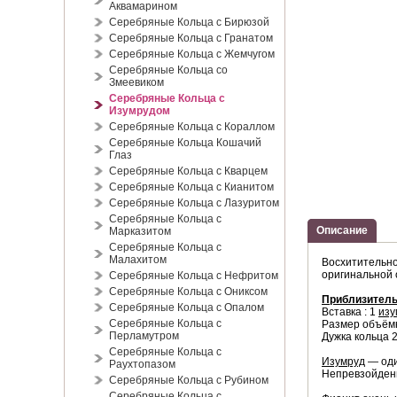
Аквамарином
Серебряные Кольца с Бирюзой
Серебряные Кольца с Гранатом
Серебряные Кольца с Жемчугом
Серебряные Кольца со
Змеевиком
Серебряные Кольца с
Изумрудом
Серебряные Кольца с Кораллом
Серебряные Кольца Кошачий
Глаз
Серебряные Кольца с Кварцем
Серебряные Кольца с Кианитом
Серебряные Кольца с Лазуритом
Серебряные Кольца с
Описание
Марказитом
Серебряные Кольца с
Малахитом
Восхитительно
оригинальной 
Серебряные Кольца с Нефритом
Серебряные Кольца с Ониксом
Приблизитель
Серебряные Кольца с Опалом
Вставка : 1
изу
Серебряные Кольца с
Размер объёмн
Перламутром
Дужка кольца 2
Серебряные Кольца с
Изумруд
— оди
Раухтопазом
Непревзойденн
Серебряные Кольца с Рубином
Серебряные Кольца с