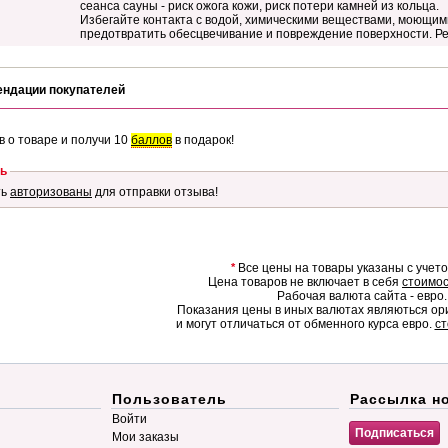
сеанса сауны - риск ожога кожи, риск потери камней из кольца.
Избегайте контакта с водой, химическими веществами, моющи
предотвратить обесцвечивание и повреждение поверхности. Ре
ендации покупателей
в о товаре и получи 10
баллов
в подарок!
ь
ть
авторизованы
для отправки отзыва!
*
Все цены на товары указаны с учет
Цена товаров не включает в себя
стоимос
Рабочая валюта сайта - евро.
Показания цены в иных валютах являються о
и могут отличаться от обменного курса евро.
ст
Пользователь
Рассылка н
Войти
Мои заказы