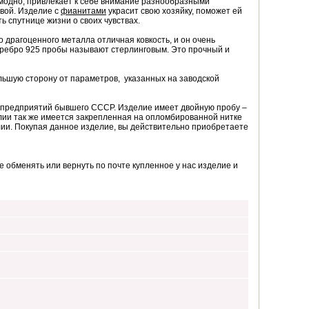
и модно, привлекает к себе внимание разнообразными
вой. Изделие с
фианитами
украсит свою хозяйку, поможет ей
ь спутнице жизни о своих чувствах.
о драгоценного металла отличная ковкость, и он очень
еребро 925 пробы называют стерлинговым. Это прочный и
льшую сторону от параметров, указанных на заводской
з предприятий бывшего СССР. Изделие имеет двойную пробу –
лии так же имеется закрепленная на опломбированной нитке
елии. Покупая данное изделие, вы действительно приобретаете
 обменять или вернуть по почте купленное у нас изделие и