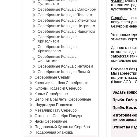
Фианит
очень 
Султанитом
оттенками, ра
чувствовать се
Серебряные Кольца с Сапфиром
Серебряные Кольца с Топазом
Серебро
являе
Серебряные Кольца с Улекситом
популярен у ю
Серебряные Кольца с Цитрином
безукоризненн
Серебряные Кольца с Чароитом
Указанные зде
Серебряные Кольца с
этикетке- серт
Хризолитом
Серебряные Кольца с
Данное качест
Хризопразом
штамп завода-
заводская эти
Серебряные Кольца с
оригальное юв
Фианитами
Серебряные Кольца с Янтарём
Покупаем без 
Серебряные Кольца с Яшмой
Мы зарегестри
Серебряные Серьги
получить наза
(Наше AGB - 
Крестики на Шею Серебряные
Кулоны Подвески Серебро
Задать вопро
Колье Серебряное
Цепочки Браслеты Серебряные
Прибл. Габар
Шнурки для Подвесок
Прибл. Вес из
Металлик Тату Серебро
Изготовленно
Столовое Серебро Посуда
импортирова
Часы Серебряные
Подарочный Купон на Серебро
Этикет на из
Подарочная Упаковка