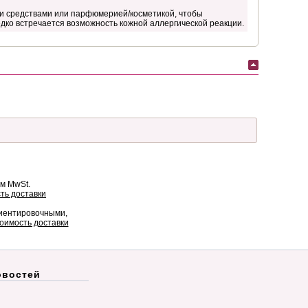
ми средствами или парфюмерией/косметикой, чтобы
дко встречается возможность кожной аллергической реакции.
ом MwSt.
ть доставки
риентировочными,
оимость доставки
овостей