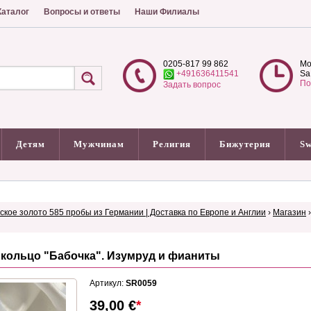
аталог
Вопросы и ответы
Наши Филиалы
0205-817 99 862
Mo
+491636411541
Sa
По
Задать вопрос
Детям
Мужчинам
Религия
Бижутерия
Sw
сское золото 585 пробы из Германии | Доставка по Европе и Англии
›
Магазин
кольцо "Бабочка". Изумруд и фианиты
Артикул:
SR0059
39,00
€
*