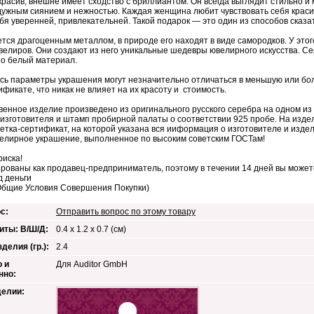
красив, внешне имеет сходство с бриллиантом. Он всегда выглядит стильно 
дужным сиянием и нежностью. Каждая женщина любит чувствовать себя краси
бя уверенней, привлекательней. Такой подарок — это один из способов сказат
тся драгоценным металлом, в природе его находят в виде самородков. У этог
велиров. Они создают из него уникальные шедевры ювелирного искусства. С
о белый материал.
сь параметры украшения могут незначительно отличаться в меньшую или бо
ификате, что никак не влияет на их красоту и стоимость.
венное изделие произведено из оригинального русского серебра на одном и
изготовителя и штамп пробирной палаты о соответствии 925 пробе. На изде
кетка-сертификат, на которой указана вся ииформация о изготовителе и изд
елирное украшение, выполненное по высоким советским ГОСТам!
риска!
рованы как продавец-предприниматель, поэтому в течении 14 дней вы можете
д деньги
Общие Условия Совершения Покупки)
с:
Отправить вопрос по этому товару
иты: В/Ш/Д:
0.4 х 1.2 х 0.7 (см)
делия (гр.):
2.4
 и
Для Auditor GmbH
нно:
делии: