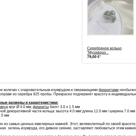
Серебряное кольцо
Серебряное кольцо
"Муза&quo...
"Муза&quo...
79,00 €
*
79,00 €
*
е колечко с очаровательным изумрудом и сверкающими
фианитами
необычно
оправе из серебра 925 пробы. Прекрасно подчеркнёт красоту и индивидуальн
ные размеры и характеристики:
мруд
круг Ø 4.0 мм;
фианиты
багет 3.0 х 1.5 мм
ой декоративной части кольца: высота 4.0 мм/ длина 12.0 мм / ширина 7.0 мм
.5 мм
н из самых ценных ювелирных камней. Этот, великолепный по своей красоте,
Серебряное кольцо
ая зелень изумруда, его дивное сияние, заставляют любоваться этим камнем
"Муза&quo...
79,00 €
*