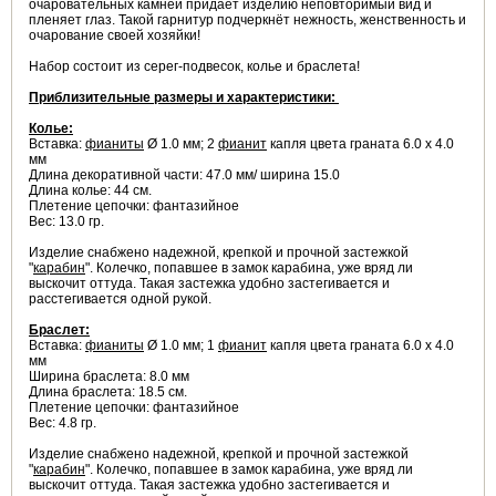
очаровательных камней придаёт изделию неповторимый вид и
пленяет глаз. Такой гарнитур подчеркнёт нежность, женственность и
очарование своей хозяйки!
Набор состоит из серег-подвесок, колье и браслета!
Приблизительные размеры и характеристики:
Колье:
Вставка:
фианиты
Ø 1.0 мм; 2
фианит
капля цвета граната 6.0 х 4.0
мм
Длина декоративной части: 47.0 мм/ ширина 15.0
Длина колье: 44 см.
Плетение цепочки: фантазийное
Вес: 13.0 гр.
Изделие снабжено надежной, крепкой и прочной застежкой
"
карабин
". Колечко, попавшее в замок карабина, уже вряд ли
выскочит оттуда. Такая застежка удобно застегивается и
расстегивается одной рукой.
Браслет:
Вставка:
фианиты
Ø 1.0 мм; 1
фианит
капля цвета граната 6.0 х 4.0
мм
Ширина браслета: 8.0 мм
Длина браслета: 18.5 см.
Плетение цепочки: фантазийное
Вес: 4.8 гр.
Изделие снабжено надежной, крепкой и прочной застежкой
"
карабин
". Колечко, попавшее в замок карабина, уже вряд ли
выскочит оттуда. Такая застежка удобно застегивается и