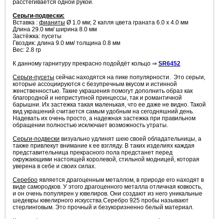
расстегивается одной рукой.
Серьги-подвески:
Вставка :
фианиты
Ø 1.0 мм; 2 капля цвета граната 6.0 х 4.0 мм
Длина 29.0 мм/ ширина 8.0 мм
Застёжка: пусеты
Гвоздик: длина 9.0 мм/ толщина 0.8 мм
Вес: 2.8 гр
К данному гарнитуру прекрасно подойдёт кольцо ⇒
SR6452
Серьги-пусеты
сейчас находятся на пике популярности. Это серьги,
которые ассоциируются с безупречным вкусом и истинной
женственностью. Такие украшения помогут дополнить образ как
благородной и неприступной принцессы, так и романтичной
барышни. Их застежка такая маленькая, что ее даже не видно. Такой
вид украшений считается самым удобным на сегодняшний день.
Надевать их очень просто, а надежная застежка при правильном
обращении полностью исключает возможность утраты.
Серьги-подвески
визуально удлинят шею своей обладательницы, а
также привлекут внимание к ее взгляду. В таких изделиях каждая
представительница прекрасного пола предстанет перед
окружающими настоящей королевой, стильной модницей, которая
уверена в себе и своих силах.
Серебро
является драгоценным металлом, в природе его находят в
виде самородков. У этого драгоценного металла отличная ковкость,
и он очень популярен у ювелиров. Они создают из него уникальные
шедевры ювелирного искусства.Серебро 925 пробы называют
стерлинговым. Это прочный и безукоризненно белый материал.