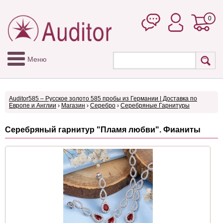
0
Меню
Auditor585 – Русское золото 585 пробы из Германии | Доставка по
Европе и Англии
›
Магазин
›
Серебро
›
Серебряные Гарнитуры
Серебряный гарнитур "Пламя любви". Фианиты