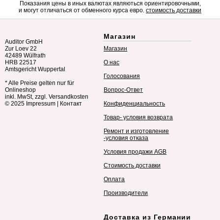
Показания цены в иных валютах являються ориентировочными,
и могут отличаться от обменного курса евро.
стоимость доставки
Магазин
Auditor GmbH
Zur Loev 22
Магазин
42489 Wülfrath
HRB 22517
О нас
Amtsgericht Wuppertal
Голосования
* Alle Preise gelten nur für
Onlineshop
Вопрос-Ответ
inkl. MwSt, zzgl. Versandkosten
© 2025
Impressum
|
Контакт
Конфиденциальность
Товар- условия возврата
Ремонт и изготовление
-условия отказа
Условия продажи AGB
Стоимость доставки
Оплата
Производители
Доставка из Германии