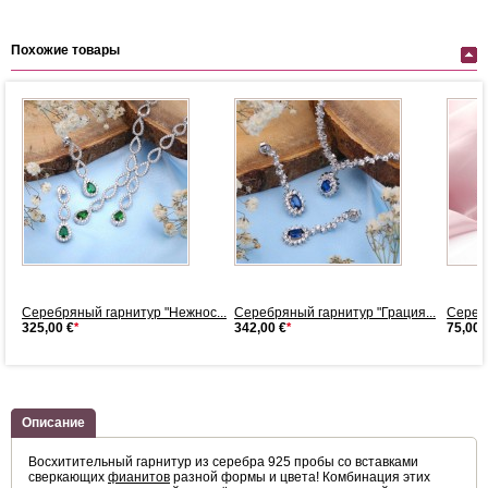
Похожие товары
..
Серебряный гарнитур "Нежнос...
Серебряный гарнитур "Грация...
Серебр
325,00 €
*
342,00 €
*
75,00 
Описание
Восхитительный гарнитур из серебра 925 пробы со вставками
сверкающих
фианитов
разной формы и цвета! Комбинация этих