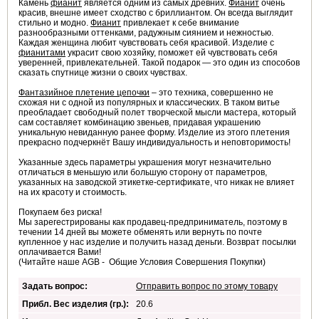
Камень
фианит
является одним из самых древних.
Фианит
очень
красив, внешне имеет сходство с бриллиантом. Он всегда выглядит
стильно и модно.
Фианит
привлекает к себе внимание
разнообразными оттенками, радужным сиянием и нежностью.
Каждая женщина любит чувствовать себя красивой. Изделие с
фианитами
украсит свою хозяйку, поможет ей чувствовать себя
уверенней, привлекательней. Такой подарок — это один из способов
сказать спутнице жизни о своих чувствах.
Фантазийное плетение цепочки
– это техника, совершенно не
схожая ни с одной из популярных и классических. В таком витье
преобладает свободный полет творческой мысли мастера, который
сам составляет комбинацию звеньев, придавая украшению
уникальную невиданную ранее форму. Изделие из этого плетения
прекрасно подчеркнёт Вашу индивидуальность и неповторимость!
Указанные здесь параметры украшения могут незначительно
отличаться в меньшую или большую сторону от параметров,
указанных на заводской этикетке-сертификате, что никак не влияет
на их красоту и стоимость.
Покупаем без риска!
Мы зарегестрированы как продавец-предприниматель, поэтому в
течении 14 дней вы можете обменять или вернуть по почте
купленное у нас изделие и получить назад деньги. Возврат посылки
оплачивается Вами!
(Читайте наше AGB - Общие Условия Совершения Покупки)
Задать вопрос:
Отправить вопрос по этому товару
Прибл. Вес изделия (гр.):
20.6