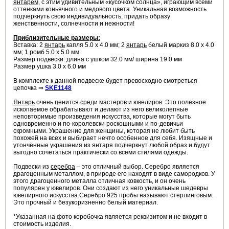
янтарём
, с этим удивительным «кусочком солнца», играющим всеми
оттенками коньячного и медового цвета. Уникальная возможность
подчеркнуть свою индивидуальность, придать образу
женственности, солнечности и нежности!
Приблизительные размеры:
Вставка: 2
янтарь
капля 5.0 х 4.0 мм; 2
янтарь
белый маркиз 8.0 х 4.0
мм; 1 ромб 5.0 х 5.0 мм
Размер подвески: длина с ушком 32.0 мм/ ширина 19.0 мм
Размер ушка 3.0 х 6.0 мм
В комплекте к данной подвеске будет превосходно смотреться
цепочка ⇒
SKE1148
Янтарь
очень ценится среди мастеров и ювелиров. Это полезное
ископаемое обрабатывают и делают из него великолепные
неповторимые произведения искусства, которые могут быть
одновременно и по-королевски роскошными и по-девичьи
скромными. Украшение для женщины, которая не любит быть
похожей на всех и выбирает нечто особенное для себя. Изящные и
утончённые украшения из янтаря подчеркнут любой образ и будут
выгодно сочетаться практически со всеми стилями одежды.
Подвески из
серебра
– это отличный выбор.
Серебро является
драгоценным металлом, в природе его находят в виде самородков. У
этого драгоценного металла отличная ковкость, и он очень
популярен у ювелиров. Они создают из него уникальные шедевры
ювелирного искусства.Серебро 925 пробы называют стерлинговым.
Это прочный и безукоризненно белый материал.
*Указанная на фото коробочка является реквизитом и не входит в
стоимость изделия.