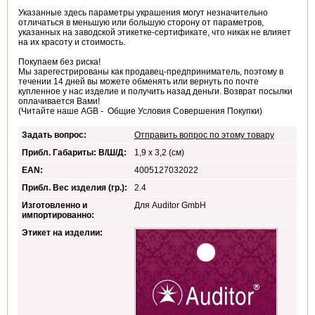
Указанные здесь параметры украшения могут незначительно
отличаться в меньшую или большую сторону от параметров,
указанных на заводской этикетке-сертификате, что никак не влияет
на их красоту и стоимость.
Покупаем без риска!
Мы зарегестрированы как продавец-предприниматель, поэтому в
течении 14 дней вы можете обменять или вернуть по почте
купленное у нас изделие и получить назад деньги. Возврат посылки
оплачивается Вами!
(Читайте наше AGB - Общие Условия Совершения Покупки)
Задать вопрос:
Отправить вопрос по этому товару
Прибл. Габариты: В/Ш/Д:
1,9 x 3,2 (см)
EAN:
4005127032022
Прибл. Вес изделия (гр.):
2.4
Изготовленно и
Для Auditor GmbH
импортированно:
Этикет на изделии: