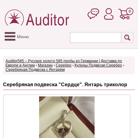
0
Меню
Auditor585 – Русское золото 585 пробы из Германии | Доставка по
Европе и Англии
›
Магазин
›
Серебро
›
Кулоны Подвески Серебро
›
Серебряная Подвеска с Янтарём
Серебряная подвеска "Сердце". Янтарь триколор