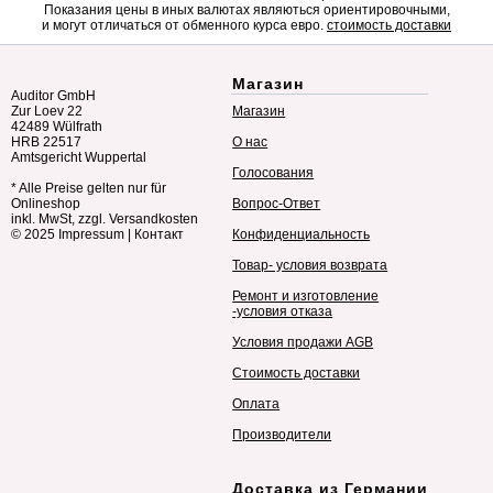
Показания цены в иных валютах являються ориентировочными,
и могут отличаться от обменного курса евро.
стоимость доставки
Магазин
Auditor GmbH
Zur Loev 22
Магазин
42489 Wülfrath
HRB 22517
О нас
Amtsgericht Wuppertal
Голосования
* Alle Preise gelten nur für
Onlineshop
Вопрос-Ответ
inkl. MwSt, zzgl. Versandkosten
© 2025
Impressum
|
Контакт
Конфиденциальность
Товар- условия возврата
Ремонт и изготовление
-условия отказа
Условия продажи AGB
Стоимость доставки
Оплата
Производители
Доставка из Германии