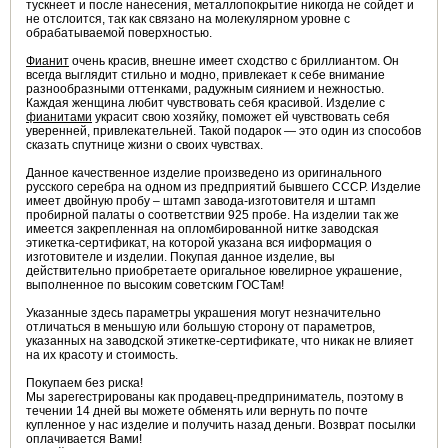
тускнеет и после нанесения, металлопокрытие никогда не сойдет и
не отслоится, так как связано на молекулярном уровне с
обрабатываемой поверхностью.
Фианит
очень красив, внешне имеет сходство с бриллиантом. Он
всегда выглядит стильно и модно, привлекает к себе внимание
разнообразными оттенками, радужным сиянием и нежностью.
Каждая женщина любит чувствовать себя красивой. Изделие с
фианитами
украсит свою хозяйку, поможет ей чувствовать себя
уверенней, привлекательней. Такой подарок — это один из способов
сказать спутнице жизни о своих чувствах.
Данное качественное изделие произведено из оригинального
русского серебра на одном из предприятий бывшего СССР. Изделие
имеет двойную пробу – штамп завода-изготовителя и штамп
пробирной палаты о соответствии 925 пробе. На изделии так же
имеется закрепленная на опломбированной нитке заводская
этикетка-сертификат, на которой указана вся ииформация о
изготовителе и изделии. Покупая данное изделие, вы
действительно приобретаете оригальное ювелирное украшение,
выполненное по высоким советским ГОСТам!
Указанные здесь параметры украшения могут незначительно
отличаться в меньшую или большую сторону от параметров,
указанных на заводской этикетке-сертификате, что никак не влияет
на их красоту и стоимость.
Покупаем без риска!
Мы зарегестрированы как продавец-предприниматель, поэтому в
течении 14 дней вы можете обменять или вернуть по почте
купленное у нас изделие и получить назад деньги. Возврат посылки
оплачивается Вами!