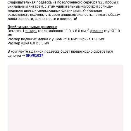
Очаровательная подвеска из позолоченного серебра 925 пробы с
уникальным
янтарём
, с этим удивительным «кусочком солнца»
медового цвета и сверкающими
фианитами
. Уникальная
возможность подчеркнуть свою индивидуальность, придать образу
женственности, солнечности и нежности!
Приблизительные размеры:
Вставка: 1
янтарь
капля кабошон 11.0 х 8.0 мм; 9
фианит
круг
Ø 1.0
мм
Размер подвески: длина с ушком 25.0 мм/ ширина 15.0 мм
Размер ушка 6.0 х 3.5 мм
В комплекте к данной подвеске будет превосходно смотреться
цепочка ⇒
SKV01037