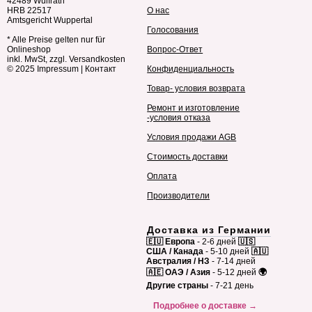
42489 Wülfrath
HRB 22517
О нас
Amtsgericht Wuppertal
Голосования
* Alle Preise gelten nur für
Onlineshop
Вопрос-Ответ
inkl. MwSt, zzgl. Versandkosten
© 2025
Impressum
|
Контакт
Конфиденциальность
Товар- условия возврата
Ремонт и изготовление
-условия отказа
Условия продажи AGB
Стоимость доставки
Оплата
Производители
Доставка из Германии
🇪🇺 Европа
- 2-6 дней
🇺🇸
США / Канада
- 5-10 дней
🇦🇺
Австралия / НЗ
- 7-14 дней
🇦🇪 ОАЭ / Азия
- 5-12 дней
🌍
Другие страны
- 7-21 день
Подробнее о доставке →