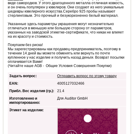
виде самородков. У этого драгоценного металла отличная ковкость,
и он очень популярен у ювелиров. Они создают из него уникальные
шедевры ювелирного искусства.Серебро 925 пробы называют
стерлинговым. Это прочный и безукоризненно белый материал.
Указанные здесь параметры украшения могут незначительно
отличаться в меньшую или большую сторону от параметров,
указанных на заводской этикетке-сертификате, что никак не влияет
на их красоту и стоимость.
Покупаем без риска!
Мы зарегестрированы как продавец-предприниматель, поэтому в
течении 14 дней вы можете обменять или вернуть по почте
купленное у нас изделие и получить назад деньги. Возврат посылки
оплачивается Вами!
(Читайте наше AGB - Общие Условия Совершения Покупки)
Задать вопрос:
Отправить вопрос по этому товару
EAN:
4005127032466
Прибл. Вес изделия (гр.):
21.4
Изготовленно и
Для Auditor GmbH
импортированно:
Этикет на изделии: