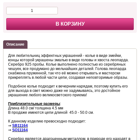
В КОРЗИНУ
Описание
Для любительниц эффектных украшений - колье в виде змейки,
концы которой украшены эмалью в виде головы и хвоста леопарда.
Серебро 925 пробы. Колье выполнено полностью из серебряных
чешуек, все продумано до мельчайших деталей. Голова леопарда
снабжена пружинной, так что её можно открывать и мастерски
прикреплять в любой части цепи, создавая неповторимые образы.
Подобное колье подходит к вечерним нарядам, поэтому купить его
для выхода в свет можно даже не задумываясь, это достойное
украшение любого великосветского приема!
Приблизительные размеры
:
Длина 48.0 см/ толщина 4.5 мм
В продаже имеются цепи длиной 45.0 - 50.0 см.
К данному изделию превосходно подходит:
⇒
SB11164
⇒
SO11164
Серебро
является драгоценным металлом, в природе его находят в