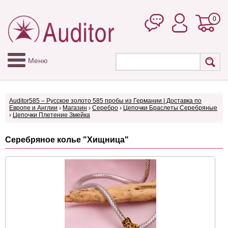
0
Меню
Auditor585 – Русское золото 585 пробы из Германии | Доставка по
Европе и Англии
›
Магазин
›
Серебро
›
Цепочки Браслеты Серебряные
›
Цепочки Плетение Змейка
Серебряное колье "Хищница"