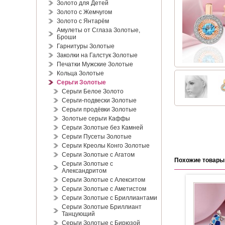
Золото для Детей
Золото с Жемчугом
Золото с Янтарём
Амулеты от Сглаза Золотые,
Броши
Гарнитуры Золотые
Заколки на Галстук Золотые
Печатки Мужские Золотые
Кольца Золотые
Серьги Золотые
Серьги Белое Золото
Серьги-подвески Золотые
Серьги продёвки Золотые
Золотые серьги Каффы
Серьги Золотые без Камней
Серьги Пусеты Золотые
Серьги Креолы Конго Золотые
Серьги Золотые с Агатом
Похожие товары
Серьги Золотые с
Александритом
Серьги Золотые с Алекситом
Серьги Золотые с Аметистом
Серьги Золотые с Бриллиантами
Серьги Золотые Бриллиант
Танцующий
Серьги Золотые с Бирюзой