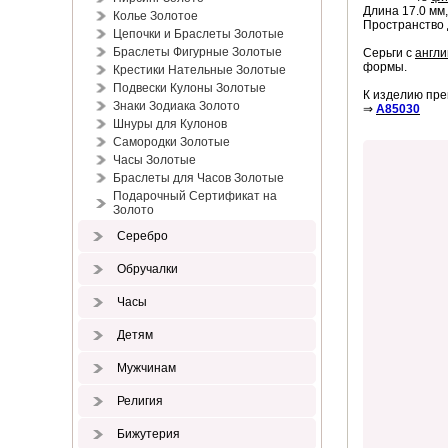
Длина 17.0 мм
Колье Золотое
Пространство д
Цепочки и Браслеты Золотые
Браслеты Фигурные Золотые
Серьги с
англи
формы.
Крестики Нательные Золотые
Подвески Кулоны Золотые
К изделию пре
Знаки Зодиака Золото
⇒
A85030
Шнуры для Кулонов
Самородки Золотые
Часы Золотые
Браслеты для Часов Золотые
Подарочный Сертификат на
Золото
Серебро
Обручалки
Часы
Детям
Мужчинам
Религия
Бижутерия