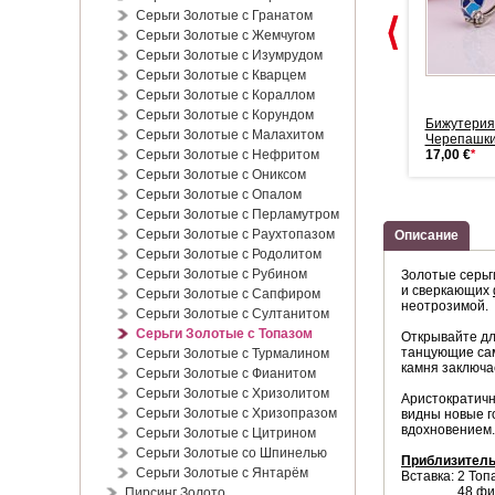
Серьги Золотые с Гранатом
Серьги Золотые с Жемчугом
Серьги Золотые с Изумрудом
Серьги Золотые с Кварцем
Серьги Золотые с Кораллом
Серьги Золотые с Корундом
Купить серьги гвоздики из
Серьги-пусеты "Корона"...
Бижутерия
Серьги Золотые с Малахитом
серебр...
30,00 €
*
Черепашк
29,00 €
*
Серьги Золотые с Нефритом
17,00 €
*
Серьги Золотые с Ониксом
Серьги Золотые с Опалом
Серьги Золотые с Перламутром
Серьги Золотые с Раухтопазом
Описание
Серьги Золотые с Родолитом
Серьги Золотые с Рубином
Золотые серьг
и сверкающих
Серьги Золотые с Сапфиром
неотрозимой.
Серьги Золотые с Султанитом
Серьги Золотые с Топазом
Открывайте дл
танцующие сам
Серьги Золотые с Турмалином
камня заключа
Серьги Золотые с Фианитом
Серьги Золотые с Хризолитом
Аристократичн
Серьги Золотые с Хризопразом
видны новые г
вдохновением.
Серьги Золотые с Цитрином
Серьги Золотые со Шпинелью
Приблизитель
Серьги Золотые с Янтарём
Вставка: 2 Топа
48
фи
Пирсинг Золото