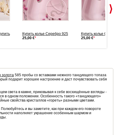
купить
Купить колье Серебро 925
Купить колье Серебро 925
25,00 €
*
25,00 €
*
о золота
585 пробы со вставками нежного танцующего топаза
орый подарит хорошее настроение и даст почувствовать себя
цем света в камне, приковывая к себе восхищённые взгляды -
ься в одном положении. Особенность такого «танцующего»
айные свойства кристаллов «гореть» разными цветами.
 Полюбуйтесь и вы заметите, как при каждом его повороте
уальности наполняет украшение особенным шармом и
яды.