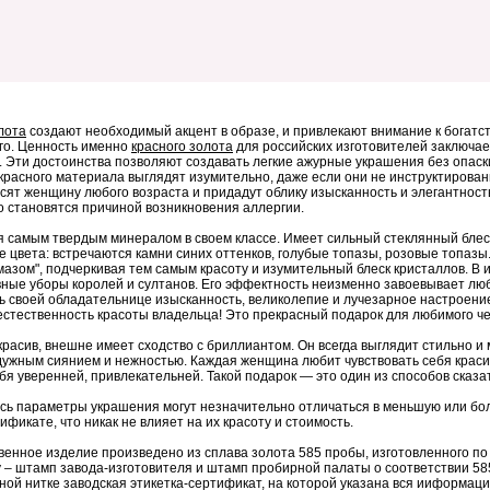
лота
создают необходимый акцент в образе, и привлекают внимание к богатств
го. Ценность именно
красного золота
для российских изготовителей заключает
. Эти достоинства позволяют создавать легкие ажурные украшения без опаск
красного материала выглядят изумительно, даже если они не инструктирова
расят женщину любого возраста и придадут облику изысканность и элегантно
ко становятся причиной возникновения аллергии.
 самым твердым минералом в своем классе. Имеет сильный стеклянный блес
 цвета: встречаются камни синих оттенков, голубые топазы, розовые топазы
мазом", подчеркивая тем самым красоту и изумительный блеск кристаллов. В 
вные уборы королей и султанов. Его эффектность неизменно завоевывает люб
ь своей обладательнице изысканность, великолепие и лучезарное настроение
естественность красоты владельца! Это прекрасный подарок для любимого че
красив, внешне имеет сходство с бриллиантом. Он всегда выглядит стильно 
дужным сиянием и нежностью. Каждая женщина любит чувствовать себя краси
бя уверенней, привлекательней. Такой подарок — это один из способов сказат
сь параметры украшения могут незначительно отличаться в меньшую или бол
тификате, что никак не влияет на их красоту и стоимость.
венное изделие произведено из сплава золота 585 пробы, изготовленного п
 – штамп завода-изготовителя и штамп пробирной палаты о соответствии 585
ой нитке заводская этикетка-сертификат, на которой указана вся ииформаци