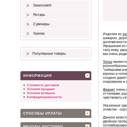
Swarovski®
Янтарь
Сувениры
Уценка
Изделия из
зо
шикарно, доро
долговечности
Украшения из 
типу кожу, ук
Популярные товары
как очень ред
Топаз
является
разнообразные
"сибирским ал
короны и голо
ИНФОРМАЦИЯ
создано дарит
очарование и 
»
Стоимость доставки
»
Условия продажи
Фианит
очень 
»
Условия возврата
оттенками, ра
»
Конфиденциальность
чувствовать се
Указанные зде
этикетке - сер
СПОСОБЫ ОПЛАТЫ
Данное качест
двойную пробу
опломбированн
МЕТОДЫ ДОСТАВКИ