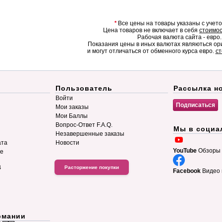
*
Все цены на товары указаны с учет
Цена товаров не включает в себя
стоимос
Рабочая валюта сайта - евро.
Показания цены в иных валютах являються о
и могут отличаться от обменного курса евро.
ст
Пользователь
Рассылка н
Войти
Мои заказы
Мои Баллы
Вопрос-Ответ F.A.Q.
Мы в социа
Незавершенные заказы
ата
Новости
YouTube
Обзоры 
ие
B
Расторжение покупки
Facebook
Видео 
рмании