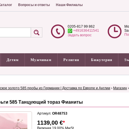
аталог
Вопросы и ответы
Наши Филиалы
0205-817 99 862
Mo
+491636411541
Sa
По
Задать вопрос
Детям
Мужчинам
Религия
Бижутерия
Sw
сское золото 585 пробы из Германии | Доставка по Европе и Англии
›
Магазин
рьги 585 Танцующий тораз Фианиты
Артикул:
OR48753
1139,00
€
*
Включая 19.00% MwSt