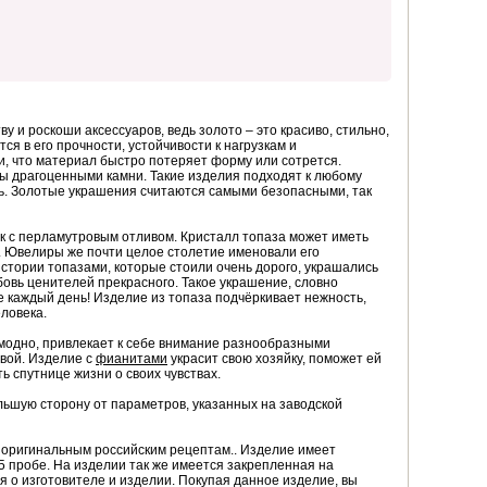
у и роскоши аксессуаров, ведь золото – это красиво, стильно,
ся в его прочности, устойчивости к нагрузкам и
и, что материал быстро потеряет форму или сотрется.
ны драгоценными камни. Такие изделия подходят к любому
сть. Золотые украшения считаются самыми безопасными, так
к с перламутровым отливом. Кристалл топаза может иметь
. Ювелиры же почти целое столетие именовали его
истории топазами, которые стоили очень дорого, украшались
овь ценителей прекрасного. Такое украшение, словно
 каждый день! Изделие из топаза подчёркивает нежность,
ловека.
и модно, привлекает к себе внимание разнообразными
вой. Изделие с
фианитами
украсит свою хозяйку, поможет ей
ь спутнице жизни о своих чувствах.
ьшую сторону от параметров, указанных на заводской
о оригинальным российским рецептам.. Изделие имеет
 пробе. На изделии так же имеется закрепленная на
я о изготовителе и изделии. Покупая данное изделие, вы