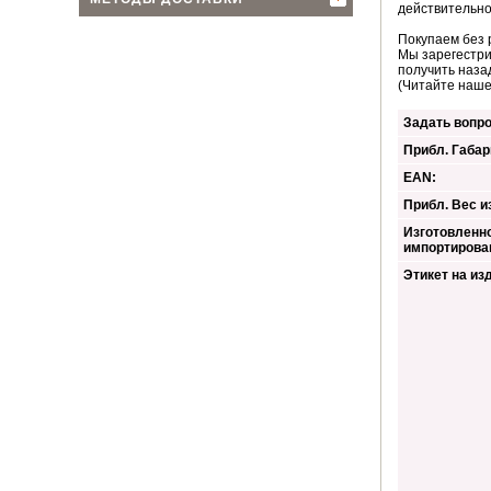
действительно
Покупаем без 
Мы зарегестри
получить наза
(Читайте наш
Задать вопро
Прибл. Габар
EAN:
Прибл. Вес из
Изготовленно
импортирова
Этикет на из