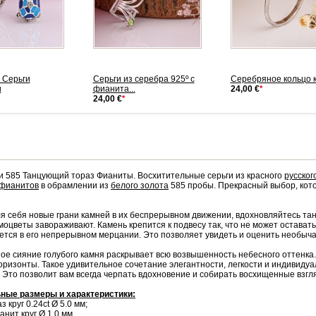
 Серьги
Cерьги из серебра 925º с
Серебряное кольцо 
и
фианита...
24,00 €
*
24,00 €
*
и 585 Танцующий тораз Фианиты. Восхитительные серьги из красного
русског
фианитов
в обрамлении из
белого золота
585 пробы. Прекрасный выбор, кот
я себя новые грани камней в их беспрерывном движении, вдохновляйтесь тан
оцветы завораживают. Камень крепится к подвесу так, что не может остават
ется в его непрерывном мерцании. Это позволяет увидеть и оценить необыч
ое сияние голубого камня раскрывает всю возвышенность небесного оттенка.
оризонты. Такое удивительное сочетание элегантности, легкости и индивид
 Это позволит вам всегда черпать вдохновение и собирать восхищенные взгл
ные размеры и характеристики:
з круг 0.24ct Ø 5.0 мм;
анит
круг Ø 1.0 мм