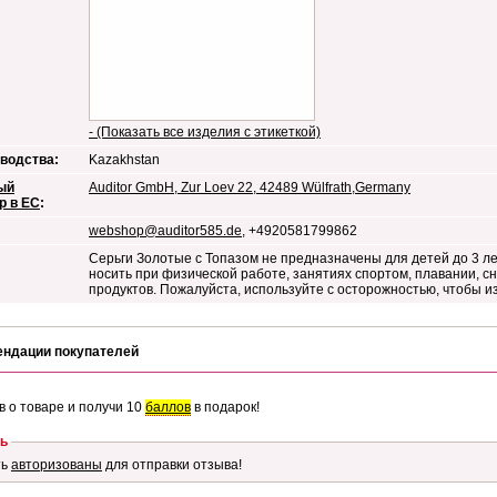
- (Показать все изделия с этикеткой)
водства:
Kazakhstan
ый
Auditor GmbH, Zur Loev 22, 42489 Wülfrath,Germany
р в ЕС
:
webshop@auditor585.de
, +4920581799862
Серьги Золотые с Топазом не предназначены для детей до 3 л
носить при физической работе, занятиях спортом, плавании, сн
продуктов. Пожалуйста, используйте с осторожностью, чтобы 
ендации покупателей
в о товаре и получи 10
баллов
в подарок!
ь
ть
авторизованы
для отправки отзыва!