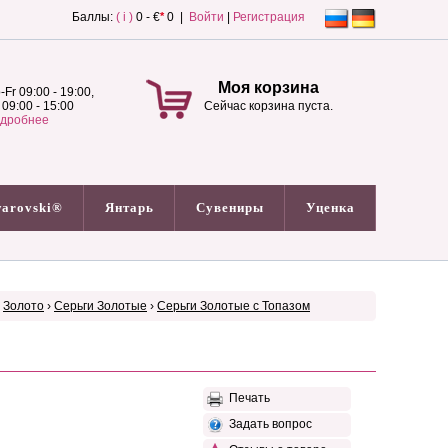
Баллы:
( i )
0 - €
*
0 |
Войти
|
Регистрация
Моя корзина
-Fr 09:00 - 19:00,
 09:00 - 15:00
Сейчас корзина пуста.
дробнее
arovski®
Янтарь
Сувениры
Уценка
›
Золото
›
Серьги Золотые
›
Серьги Золотые с Топазом
Печать
Задать вопрос