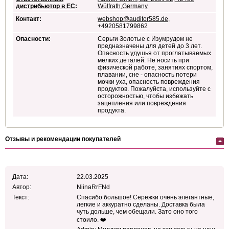
дистрибьютор в ЕС
:
Wülfrath,Germany
Контакт:
webshop@auditor585.de
,
+4920581799862
Опасности:
Серьги Золотые с Изумрудом не
предназначены для детей до 3 лет.
Опасность удушья от проглатываемых
мелких деталей. Не носить при
физической работе, занятиях спортом,
плавании, сне - опасность потери
мочки уха, опасность повреждения
продуктов. Пожалуйста, используйте с
осторожностью, чтобы избежать
зацепления или повреждения
продукта.
Отзывы и рекомендации покупателей
Дата:
22.03.2025
Автор:
NiinaRrFNd
Текст:
Спасибо большое! Сережки очень элегантные,
легкие и аккуратно сделаны. Доставка была
чуть дольше, чем обещали. Зато оно того
стоило. ❤️