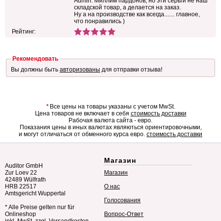
Admin: Миллим пардонов, но эти серьги не наш
складской товар, а делается на заказ.
Ну а на производстве как всегда....... главное,
что понравились )
Рейтинг:
Рекомендовать
Вы должны быть
авторизованы
для отправки отзыва!
*
Все цены на товары указаны с учетом MwSt.
Цена товаров не включает в себя
стоимость доставки
Рабочая валюта сайта - евро.
Показания цены в иных валютах являються ориентировочными,
и могут отличаться от обменного курса евро.
стоимость доставки
Магазин
Auditor GmbH
Zur Loev 22
Магазин
42489 Wülfrath
HRB 22517
О нас
Amtsgericht Wuppertal
Голосования
* Alle Preise gelten nur für
Onlineshop
Вопрос-Ответ