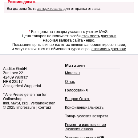
Рекомендовать
Вы должны быть
авторизованы
для отправки отзыва!
*
Все цены на товары указаны с учетом MwSt.
Цена товаров не включает в себя
стоимость доставки
Рабочая валюта сайта - евро.
Показания цены в иных валютах являються ориентировочными,
и могут отличаться от обменного курса евро.
стоимость доставки
Магазин
Auditor GmbH
Zur Loev 22
Магазин
42489 Wülfrath
HRB 22517
О нас
Amtsgericht Wuppertal
Голосования
* Alle Preise gelten nur für
Onlineshop
Вопрос-Ответ
inkl. MwSt, zzgl. Versandkosten
© 2025
Impressum
|
Контакт
Конфиденциальность
Товар- условия возврата
Ремонт и изготовление
-условия отказа
Условия продажи AGB