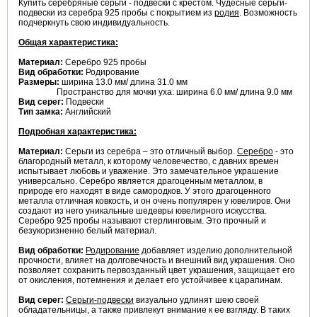
Купить серебряные серьги - подвески с крестом. Чудесные серьги-
подвески из серебра 925 пробы с покрытием из
родия
. Возможность
подчеркнуть свою индивидуальность.
Общая характеристика:
Материал:
Серебро 925 пробы
Вид обработки:
Родирование
Размеры:
ширина 13.0 мм/ длина 31.0 мм
Пространство для мочки уха: ширина 6.0 мм/ длина 9.0 мм
Вид серег:
Подвески
Тип замка:
Английский
Подробная характеристика:
Материал:
Серьги из серебра – это отличный выбор.
Серебро
- это
благородный металл, к которому человечество, с давних времен
испытывает любовь и уважение. Это замечательное украшение
универсально. Серебро является драгоценным металлом, в
природе его находят в виде самородков. У этого драгоценного
металла отличная ковкость, и он очень популярен у ювелиров. Они
создают из него уникальные шедевры ювелирного искусства.
Серебро 925 пробы называют стерлинговым. Это прочный и
безукоризненно белый материал.
Вид обработки:
Родирование
добавляет изделию дополнительной
прочности, влияет на долговечность и внешний вид украшения. Оно
позволяет сохранить первозданный цвет украшения, защищает его
от окисления, потемнения и делает его устойчивее к царапинам.
Вид серег:
Серьги-подвески
визуально удлинят шею своей
обладательницы, а также привлекут внимание к ее взгляду. В таких