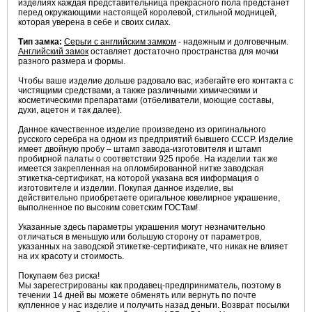
изделиях каждая представительница прекрасного пола предстанет
перед окружающими настоящей королевой, стильной модницей,
которая уверена в себе и своих силах.
Тип замка:
Серьги с английским замком
- надежным и долговечным.
Английский замок
оставляет достаточно пространства для мочки
разного размера и формы.
Чтобы ваше изделие дольше радовало вас, избегайте его контакта с
чистящими средствами, а также различными химическими и
косметическими препаратами (отбеливатели, моющие составы,
духи, ацетон и так далее).
Данное качественное изделие произведено из оригинального
русского серебра на одном из предприятий бывшего СССР. Изделие
имеет двойную пробу – штамп завода-изготовителя и штамп
пробирной палаты о соответствии 925 пробе. На изделии так же
имеется закрепленная на опломбированной нитке заводская
этикетка-сертификат, на которой указана вся ииформация о
изготовителе и изделии. Покупая данное изделие, вы
действительно приобретаете оригальное ювелирное украшение,
выполненное по высоким советским ГОСТам!
Указанные здесь параметры украшения могут незначительно
отличаться в меньшую или большую сторону от параметров,
указанных на заводской этикетке-сертификате, что никак не влияет
на их красоту и стоимость.
Покупаем без риска!
Мы зарегестрированы как продавец-предприниматель, поэтому в
течении 14 дней вы можете обменять или вернуть по почте
купленное у нас изделие и получить назад деньги. Возврат посылки