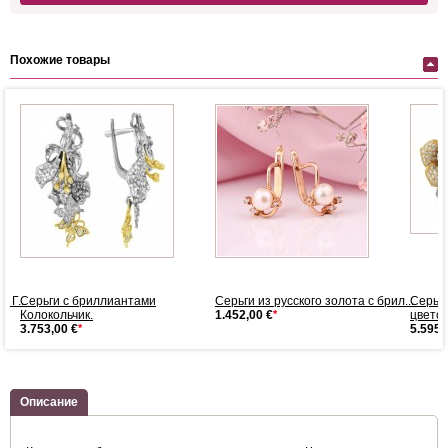
Похожие товары
 Г...
Серьги с бриллиантами
Серьги из русского золота с брил...
Серьг
Колокольчик.
1.452,00 €
*
цветов
3.753,00 €
*
5.595,
Описание