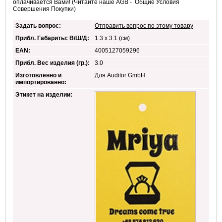
оплачивается Вами! (Читайте наше AGB - Общие Условия
Совершения Покупки)
Задать вопрос:
Отправить вопрос по этому товару
Прибл. Габариты: В/Ш/Д:
1.3 x 3.1 (см)
EAN:
4005127059296
Прибл. Вес изделия (гр.):
3.0
Изготовленно и
Для Auditor GmbH
импортированно:
Этикет на изделии: