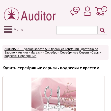
0
Меню
Auditor585 – Русское золото 585 пробы из Германии | Доставка по
Европе и Англии
›
Магазин
›
Серебро
›
Серебряные Серьги
›
Серьги
подвески Серебряные
Купить серебряные серьги - подвески с крестом