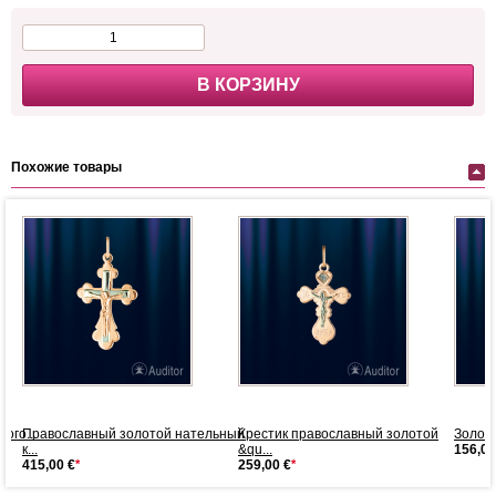
В КОРЗИНУ
Похожие товары
ого...
Православный золотой нательный
Крестик православный золотой
Золото
к...
&qu...
156,00
415,00 €
*
259,00 €
*