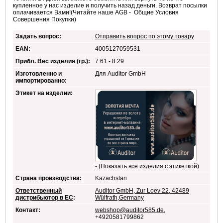
купленное у нас изделие и получить назад деньги. Возврат посылки
оплачивается Вами!(Читайте наше AGB - Общие Условия
Совершения Покупки)
Задать вопрос:
Отправить вопрос по этому товару
EAN:
4005127059531
Прибл. Вес изделия (гр.):
7.61 - 8.29
Изготовленно и
Для Auditor GmbH
импортированно:
Этикет на изделии:
- (Показать все изделия с этикеткой)
Страна производства:
Kazachstan
Ответственный
Auditor GmbH, Zur Loev 22, 42489
дистрибьютор в ЕС
:
Wülfrath,Germany
Контакт:
webshop@auditor585.de
,
+4920581799862