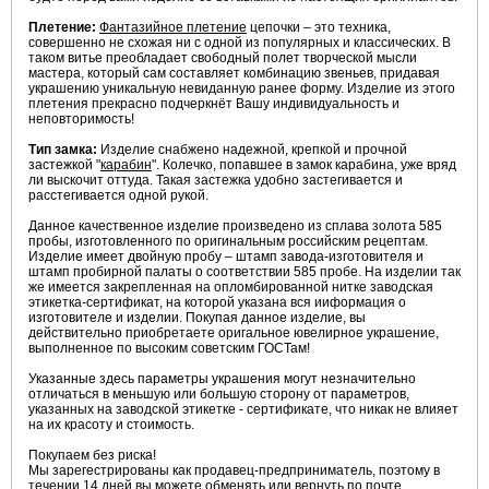
Плетение:
Фантазийное плетение
цепочки – это техника,
совершенно не схожая ни с одной из популярных и классических. В
таком витье преобладает свободный полет творческой мысли
мастера, который сам составляет комбинацию звеньев, придавая
украшению уникальную невиданную ранее форму. Изделие из этого
плетения прекрасно подчеркнёт Вашу индивидуальность и
неповторимость!
Тип замка:
Изделие снабжено надежной, крепкой и прочной
застежкой "
карабин
". Колечко, попавшее в замок карабина, уже вряд
ли выскочит оттуда. Такая застежка удобно застегивается и
расстегивается одной рукой.
Данное качественное изделие произведено из сплава золота 585
пробы, изготовленного по оригинальным российским рецептам.
Изделие имеет двойную пробу – штамп завода-изготовителя и
штамп пробирной палаты о соответствии 585 пробе. На изделии так
же имеется закрепленная на опломбированной нитке заводская
этикетка-сертификат, на которой указана вся ииформация о
изготовителе и изделии. Покупая данное изделие, вы
действительно приобретаете оригальное ювелирное украшение,
выполненное по высоким советским ГОСТам!
Указанные здесь параметры украшения могут незначительно
отличаться в меньшую или большую сторону от параметров,
указанных на заводской этикетке - сертификате, что никак не влияет
на их красоту и стоимость.
Покупаем без риска!
Мы зарегестрированы как продавец-предприниматель, поэтому в
течении 14 дней вы можете обменять или вернуть по почте