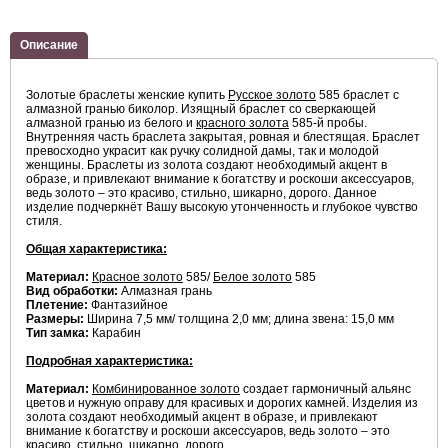
Описание
Золотые браслеты женские купить
Русское золото
585 браслет с
алмазной гранью биколор. Изящный браслет со сверкающей
алмазной гранью из белого и
красного золота
585-й пробы.
Внутренняя часть браслета закрытая, ровная и блестящая. Браслет
превосходно украсит как ручку солидной дамы, так и молодой
женщины. Браслеты из золота создают необходимый акцент в
образе, и привлекают внимание к богатству и роскоши аксессуаров,
ведь золото – это красиво, стильно, шикарно, дорого. Данное
изделие подчеркнёт Вашу высокую утонченность и глубокое чувство
стиля.
Общая характеристика:
Материал:
Красное золото
585/
Белое золото
585
Вид обработки:
Алмазная грань
Плетение:
Фантазийное
Размеры:
Ширина 7,5 мм/ толщина 2,0 мм; длина звена: 15,0 мм
Тип замка:
Карабин
Подробная характеристика:
Материал:
Комбинированное золото
создает гармоничный альянс
цветов и нужную оправу для красивых и дорогих камней. Изделия из
золота создают необходимый акцент в образе, и привлекают
внимание к богатству и роскоши аксессуаров, ведь золото – это
красиво, стильно, шикарно, дорого.