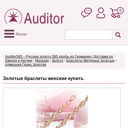
0
Меню
Auditor585 – Русское золото 585 пробы из Германии | Доставка по
Европе и Англии
›
Магазин
›
Золото
›
Браслеты Фигурные Золотые
›
Алмазная Грань Золотая
Золотые браслеты женские купить