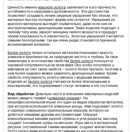
Ценность именно
красного золота
заключается в его прочности,
устойчивости к нагрузкам и долговечности. Эти достоинства
позволяют создавать легкие ажурные украшения без опаски, что
материал быстро потеряет форму или сотрется. Украшения из
красного материала выглядят изумительно, даже если они не
инструктированы драгоценными камни. Такие изделия подходят к
любому типу кожу, украсят женщину любого возраста и придадут
облику изысканность и элегантность. Золотые украшения считаются
самыми безопасными, так как очень редко становятся причиной
возникновения аллергии.
Белое золото
лучше остальных металлов показывает красоту
алмазов и бриллиантов, их природную чистоту и глубину. За свои
химические и эстетические свойства
белое золото
пользуется
огромной популярностью во всем мире.Оно особо популярно у
ювелиров за счет своих свойств – золото более прочное, поэтому в
нем более надежно можно закрепить драгоценные камни. Кроме
свойств, популярность золота связана с модными веяниями.
Изделия из
белого золота
считаются более благородными и
изысканными, что подчеркивает статус человека и его состояние.
Вид обработки:
Довольно часто в описаниях ювелирных изделий
можно увидеть термин «
алмазная огранка
». На
непрофессиональном языке это один из видов обработки металлов,
при котором используются алмазные резцы. Ими подсекают золото
и серебро совершенно оригинальным образом, которого не
добиться никакими другими инструментами. Образуя
клинообразные канавки разной глубины и угла разреза, мастера
создают тончайшие узоры на металле. Игра света и интересный
рисунок, составленный такими канавками, создают впечатление,
будто перед вами изделие со вставками из настоящих бриллиантов.