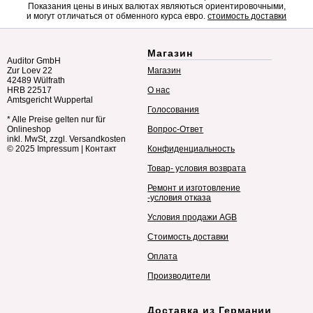
Показания цены в иных валютах являються ориентировочными,
и могут отличаться от обменного курса евро.
стоимость доставки
Магазин
Auditor GmbH
Zur Loev 22
Магазин
42489 Wülfrath
HRB 22517
О нас
Amtsgericht Wuppertal
Голосования
* Alle Preise gelten nur für
Onlineshop
Вопрос-Ответ
inkl. MwSt, zzgl. Versandkosten
© 2025
Impressum
|
Контакт
Конфиденциальность
Товар- условия возврата
Ремонт и изготовление
-условия отказа
Условия продажи AGB
Стоимость доставки
Оплата
Производители
Доставка из Германии