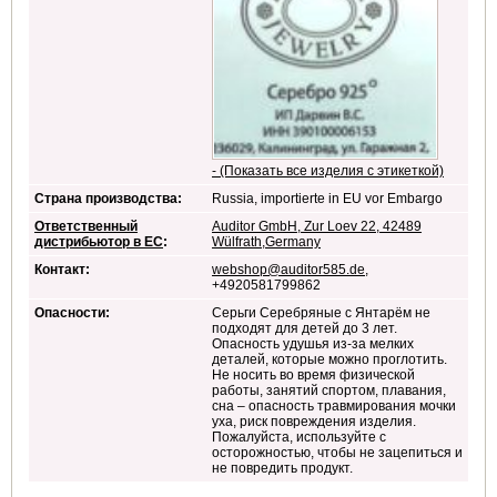
- (Показать все изделия с этикеткой)
Страна производства:
Russia, importierte in EU vor Embargo
Ответственный
Auditor GmbH, Zur Loev 22, 42489
дистрибьютор в ЕС
:
Wülfrath,Germany
Контакт:
webshop@auditor585.de
,
+4920581799862
Опасности:
Серьги Серебряные с Янтарём не
подходят для детей до 3 лет.
Опасность удушья из-за мелких
деталей, которые можно проглотить.
Не носить во время физической
работы, занятий спортом, плавания,
сна – опасность травмирования мочки
уха, риск повреждения изделия.
Пожалуйста, используйте с
осторожностью, чтобы не зацепиться и
не повредить продукт.