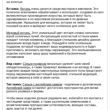
на золотые.
Вставка:
Янтарь
очень ценится среди мастеров и ювелиров. Это
полезное ископаемое обрабатывают и используют, создавая из него
великолепные произведения искусства, которые могут быть
одновременно и по-королевски роскошными и по-девичьи
скромными. Украшение для женщины, которая не любит быть
похожей на всех и выбирает нечто особенное для себя.
Медовый
янтарь
.
Этот уникальный цвет янтаря словно наполнен
игрой солнечных лучей. Интригующий золотистый оттенок камня
придает теплую изюминку, а благодаря стильному дизайну данное
украшение всегда будет в моде. Порадуйте себя особенным
подарком, который подчеркнет вашу индивидуальность и будет
притягивать, волновать взгляды окружающих. Это необыкновенное
изделие наполнит вашу душу гармонией и бесконечным
оптимизмом.
Вид серег:
Серьги-подвески
визуально удлинят шею своей
обладательницы, а также привлекут внимание к ее взгляду. В таких
изделиях каждая представительница прекрасного пола предстанет
перед окружающими настоящей королевой, стильной модницей,
которая уверена в себе и своих силах.
Тип замка:
Серьги с английским замком
- надежным и долговечным.
Английский замок
оставляет достаточно пространства для мочки
разного размера и формы.
Чтобы ваше изделие дольше радовало вас, избегайте его контакта с
чистящими средствами, а также различными химическими и
косметическими препаратами (отбеливатели, моющие составы,
духи, ацетон и так далее).