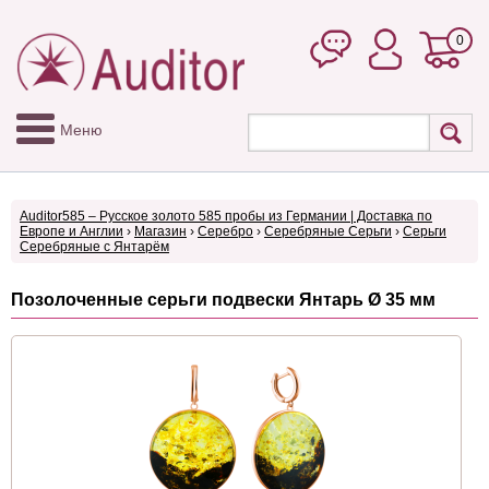
0
Меню
Auditor585 – Русское золото 585 пробы из Германии | Доставка по
Европе и Англии
›
Магазин
›
Серебро
›
Серебряные Серьги
›
Серьги
Серебряные с Янтарём
Позолоченные серьги подвески Янтарь Ø 35 мм