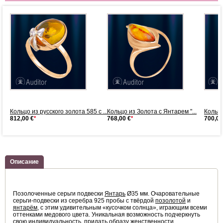
Кольцо из русского золота 585 с ...
Кольцо из Золота с Янтарем "...
Кольцо
812,00 €
*
768,00 €
*
700,00
Описание
Позолоченные серьги подвески
Янтарь
Ø35 мм. Очаровательные
серьги-подвески из серебра 925 пробы с твёрдой
позолотой
и
янтарём
, с этим удивительным «кусочком солнца», играющим всеми
оттенками медового цвета. Уникальная возможность подчеркнуть
свою индивидуальность, придать образу женственности,