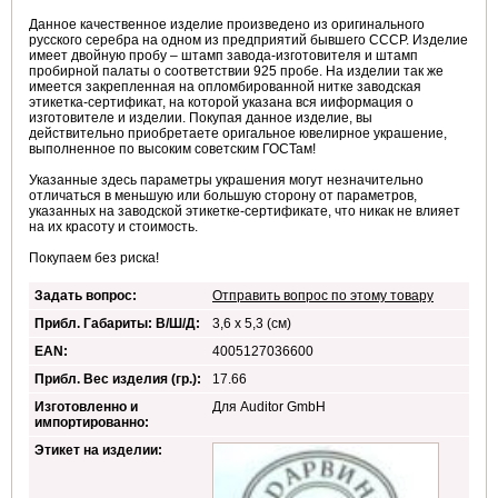
Данное качественное изделие произведено из оригинального
русского серебра на одном из предприятий бывшего СССР. Изделие
имеет двойную пробу – штамп завода-изготовителя и штамп
пробирной палаты о соответствии 925 пробе. На изделии так же
имеется закрепленная на опломбированной нитке заводская
этикетка-сертификат, на которой указана вся ииформация о
изготовителе и изделии. Покупая данное изделие, вы
действительно приобретаете оригальное ювелирное украшение,
выполненное по высоким советским ГОСТам!
Указанные здесь параметры украшения могут незначительно
отличаться в меньшую или большую сторону от параметров,
указанных на заводской этикетке-сертификате, что никак не влияет
на их красоту и стоимость.
Покупаем без риска!
Задать вопрос:
Отправить вопрос по этому товару
Прибл. Габариты: В/Ш/Д:
3,6 x 5,3 (см)
EAN:
4005127036600
Прибл. Вес изделия (гр.):
17.66
Изготовленно и
Для Auditor GmbH
импортированно:
Этикет на изделии: