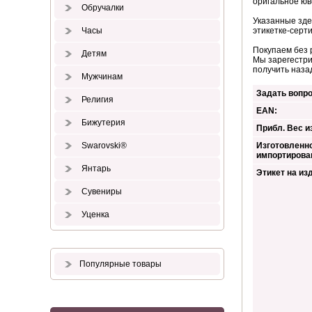
оригальное юв
Обручалки
Указанные зде
Часы
этикетке-серти
Покупаем без 
Детям
Мы зарегестри
получить наза
Мужчинам
Задать вопро
Религия
EAN:
Бижутерия
Прибл. Вес из
Swarovski®
Изготовленно
импортирова
Янтарь
Этикет на из
Сувениры
Уценка
Популярные товары