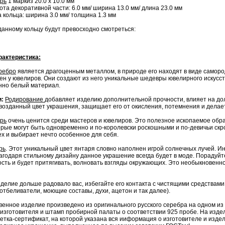
рь
1 маркиз 20.0 х 10.0 мм
ота декоративной части: 6.0 мм/ ширина 13.0 мм/ длина 23.0 мм
а: ширина 3.0 мм/ толщина 1.3 мм
 данному кольцу будут превосходно смотреться:
рактеристика:
ребро
является драгоценным металлом, в природе его находят в виде самородк
ен у ювелиров. Они создают из него уникальные шедевры ювелирного искус
нно белый материал.
и:
Родирование
добавляет изделию дополнительной прочности, влияет на до
возданный цвет украшения, защищает его от окисления, потемнения и делает
рь
очень ценится среди мастеров и ювелиров. Это полезное ископаемое обр
торые могут быть одновременно и по-королевски роскошными и по-девичьи с
ех и выбирает нечто особенное для себя.
рь
. Этот уникальный цвет янтаря словно наполнен игрой солнечных лучей. 
лагодаря стильному дизайну данное украшение всегда будет в моде. Порадуй
сть и будет притягивать, волновать взгляды окружающих. Это необыкновенн
делие дольше радовало вас, избегайте его контакта с чистящими средствами
отбеливатели, моющие составы, духи, ацетон и так далее).
венное изделие произведено из оригинального русского серебра на одном и
изготовителя и штамп пробирной палаты о соответствии 925 пробе. На изде
кетка-сертификат, на которой указана вся ииформация о изготовителе и изд