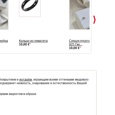
ребра
Кольцо из гематита
Серьги-пусеты из серебра
10,00 €
*
925 Гво...
10,00 €
*
покрытием и
янтарём
, играющим всеми оттенками медового
о подчеркнет нежность, очарование и естественность Вашей
ярким акцентом в образе.