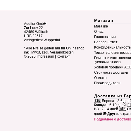
Магазин
Auditor GmbH
Магазин
Zur Loev 22
О нас
42489 Wülfrath
HRB 22517
Голосования
Amtsgericht Wuppertal
Вопрос-Ответ
Конфиденциальность
* Alle Preise gelten nur für Onlineshop
inkl. MwSt, zzgl. Versandkosten
Товар- условия возвр
© 2025
Impressum
|
Контакт
Ремонт и изготовлен
-условия отказа
Условия продажи AG
Стоимость доставки
Оплата
Производители
Доставка из Ге
🇪🇺 Европа
- 2-6 дне
Канада
- 5-10 дней
🇦
НЗ
- 7-14 дней
🇦🇪 О
дней
🌍 Другие стра
Подробнее о достав