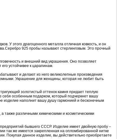
ов. У этого драгоценного металла отличная ковкость, и он
ства.Серебро 925 пробы называют стерлинговым. Это прочный
лговечность и внешний вид украшения. Оно позволяет
 его устойчивее к царапинам.
абатывают и делают из него великолепные произведения
кромными. Украшение для женщины, которая не любит быть
Интригующий золотистый оттенок камня придает теплую
те себя особенным подарком, который подчеркнет вашу
ое изделие наполнит вашу душу гармонией и бесконечным
, а также различными химическими и косметическими
з предприятий бывшего СССР. Изделие имеет двойную пробу –
лии так же имеется закрепленная на опломбированной нитке
елии. Покупая данное изделие, вы действительно приобретаете