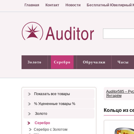
Главная
Контакт
Новости
Бесплатный Ювелирный К
Золото
Серебро
Обручалки
Часы
Auditor585 – Ру
Показать все товары
Янтарём
% Уцененные товары %
Кольцо из с
Золото
Серебро
Серебро с Золотом