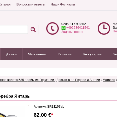
аталог
Вопросы и ответы
Наши Филиалы
0205-817 99 862
Mo
+491636411541
Sa
По
Задать вопрос
Детям
Мужчинам
Религия
Бижутерия
Sw
сское золото 585 пробы из Германии | Доставка по Европе и Англии
›
Магазин
еребра Янтарь
Артикул:
SR21107ab
62,00
€
*