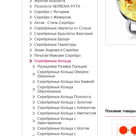
Жёлтая позолота
Позолота ЧЕРВОНА РУТА
Серебро с Янтарем
Серебро с Жемчугом
Антик - Стиль Серебро
Серебряные Амулеты от Сглаза
Серебряные Браслеты Фантазия
Серебряные Броши
Серебряные Гарнитуры
Знаки Зодиака в Серебре
Печатки Мужские Серебро
Серебряные Кольца
Пальцемер Размер Пальцев
Серебряные Кольца Обереги
Охранные
Серебряные Кольца без Камней
Серебряные Кольца
Обручальные
Серебряные Кольца Позолота
Серебряные Кольца с Золотом
Серебряные Кольца с Алекситом
Похожие товары
Серебряные Кольца с Аметистом
Серебряные Кольца с
Авантюрином
Серебряные Кольца с Агатом
Серебряные Кольца с