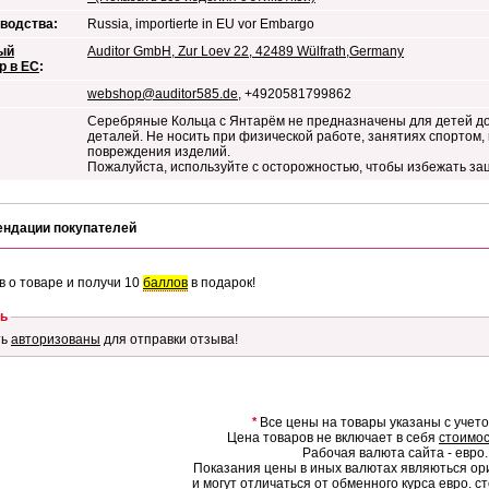
водства:
Russia, importierte in EU vor Embargo
ый
Auditor GmbH, Zur Loev 22, 42489 Wülfrath,Germany
р в ЕС
:
webshop@auditor585.de
, +4920581799862
Серебряные Кольца с Янтарём не предназначены для детей до
деталей. Не носить при физической работе, занятиях спортом,
повреждения изделий.
Пожалуйста, используйте с осторожностью, чтобы избежать за
ендации покупателей
в о товаре и получи 10
баллов
в подарок!
ь
ть
авторизованы
для отправки отзыва!
*
Все цены на товары указаны с учет
Цена товаров не включает в себя
стоимос
Рабочая валюта сайта - евро.
Показания цены в иных валютах являються о
и могут отличаться от обменного курса евро.
ст