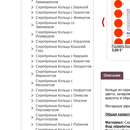
Аквамарином
Серебряные Кольца с Бирюзой
Серебряные Кольца с Гранатом
Серебряные Кольца с Жемчугом
Серебряные Кольца со
Змеевиком
Серебряные Кольца с
Изумрудом
Серебряные Кольца с Кораллом
Cерьги из серебра 925º с
Подвеска из серебра Янтарь
Размер Ко
Серебряные Кольца Кошачий
фианита...
24,00 €
*
3,00 €
*
Глаз
24,00 €
*
Серебряные Кольца с Кварцем
Серебряные Кольца с Кианитом
Серебряные Кольца с Лазуритом
Серебряные Кольца с
Описание
Марказитом
Серебряные Кольца с
Малахитом
Кольцо из сер
Серебряные Кольца с Нефритом
цвета, зачаро
Серебряные Кольца с Ониксом
красоты и обр
Серебряные Кольца с Опалом
Серебряные Кольца с
Янтарные укра
Перламутром
Общая характ
Серебряные Кольца с
Раухтопазом
Материал:
Се
Серебряные Кольца с Рубином
Вид обработк
Серебряные Кольца с