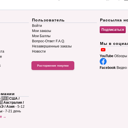
Пользователь
Рассылка н
Войти
Мои заказы
Мои Баллы
Вопрос-Ответ F.A.Q.
Мы в социа
Незавершенные заказы
ата
Новости
YouTube
Обзоры 
ие
B
Расторжение покупки
Facebook
Видео 
рмании
й
🇺🇸 США /
🇺 Австралия /
АЭ / Азия
- 5-12
ны
- 7-21 день
ке →