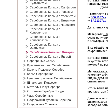
Вставка:
Янта
Султанитом
Размеры:
Выс
Дужка кольц
Серебряные Кольца с Сапфиром
Серебряные Кольца с Топазом
В комплекте к
Серебряные Кольца с Улекситом
⇒
SO21107aa
Серебряные Кольца с Цитрином
⇒
SA21107ab
Серебряные Кольца с Чароитом
Детальная ха
Серебряные Кольца с
Хризолитом
Материал:
Се
Серебряные Кольца с
очень популяр
Хризопразом
и безукоризне
Серебряные Кольца с
Вид обработк
Фианитами
сохранить пер
Серебряные Кольца с Янтарём
Серебряные Кольца с Яшмой
Вставка:
Янта
Серебряные Серьги
искусства, ко
похожей на вс
Крестики на Шею Серебряные
Кулоны Подвески Серебро
Медовый
янта
Колье Серебряное
изюминку, а б
индивидуально
Цепочки Браслеты Серебряные
оптимизмом.
Шнурки для Подвесок
Металлик Тату Серебро
Чтобы ваше из
Столовое Серебро Посуда
препаратами (
Часы Серебряные
Данное качест
Подарочный Купон на Серебро
штамп завода-
Подарочная Упаковка
заводская эти