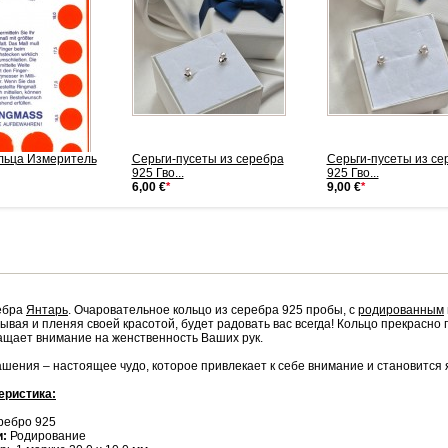
льца Измеритель
Серьги-пусеты из серебра
Серьги-пусеты из се
925 Гво...
925 Гво...
6,00 €
*
9,00 €
*
ебра
Янтарь
. Очаровательное кольцо из серебра 925 пробы, с
родированным
вывая и пленяя своей красотой, будет радовать вас всегда! Кольцо прекрасн
ащает внимание на женственность Ваших рук.
шения – настоящее чудо, которое привлекает к себе внимание и становится 
еристика:
ребро 925
и:
Родирование