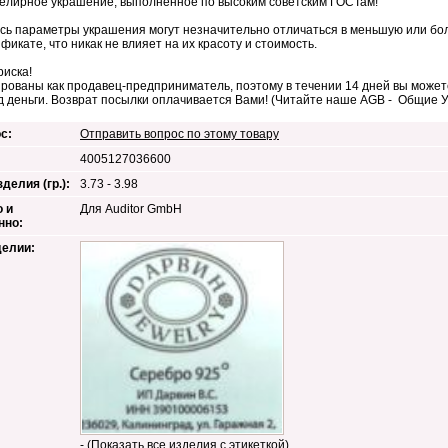
елирное украшение, выполненное по высоким советским ГОСТам!
сь параметры украшения могут незначительно отличаться в меньшую или бол
фикате, что никак не влияет на их красоту и стоимость.
риска!
рованы как продавец-предприниматель, поэтому в течении 14 дней вы можете
д деньги. Возврат посылки оплачивается Вами! (Читайте наше AGB - Общие 
с:
Отправить вопрос по этому товару
4005127036600
делия (гр.):
3.73 - 3.98
 и
Для Auditor GmbH
нно:
делии:
- (Показать все изделия с этикеткой)