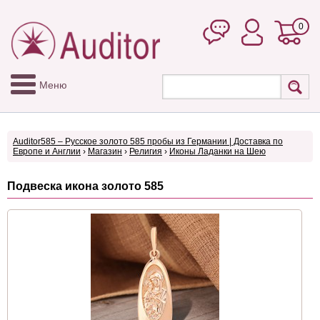
0
Меню
Auditor585 – Русское золото 585 пробы из Германии | Доставка по
Европе и Англии
›
Магазин
›
Религия
›
Иконы Ладанки на Шею
Подвеска икона золото 585