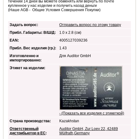
течении 14 дней вы можете обменять или вернуть по почте
купленное у нас изделие и получить назад деньги
(Наше AGB - Общие Условия Совершения Покупки)
Задать вопрос:
Отправить вопрос по этому товару
Прибл. Габариты: В/Ш/Д:
1.0 x 2.8 (см)
EAN:
4005127039236
Прибл. Вес изделия (гр.):
1.43
Изготовленно и
Для Auditor GmbH
импортированно:
Этикет на изделии:
- (Показать все изделия с этикеткой)
Страна производства:
Kazakhstan
Ответственный
Auditor GmbH, Zur Loev 22, 42489
дистрибьютор в ЕС
:
Wülfrath,Germany