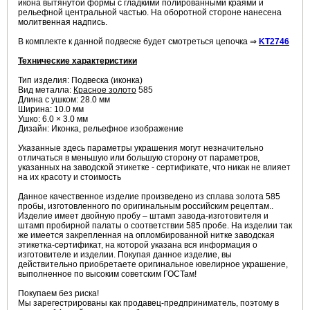
икона вытянутой формы с гладкими полированными краями и
рельефной центральной частью. На оборотной стороне нанесена
молитвенная надпись.
В комплекте к данной подвеске будет смотреться цепочка ⇒
KT2746
Технические характеристики
Тип изделия: Подвеска (иконка)
Вид металла:
Красное золото
585
Длина с ушком: 28.0 мм
Ширина: 10.0 мм
Ушко: 6.0 × 3.0 мм
Дизайн: Иконка, рельефное изображение
Указанные здесь параметры украшения могут незначительно
отличаться в меньшую или большую сторону от параметров,
указанных на заводской этикетке - сертификате, что никак не влияет
на их красоту и стоимость
Данное качественное изделие произведено из сплава золота 585
пробы, изготовленного по оригинальным российским рецептам..
Изделие имеет двойную пробу – штамп завода-изготовителя и
штамп пробирной палаты о соответствии 585 пробе. На изделии так
же имеется закрепленная на опломбированной нитке заводская
этикетка-сертификат, на которой указана вся информация о
изготовителе и изделии. Покупая данное изделие, вы
действительно приобретаете оригинальное ювелирное украшение,
выполненное по высоким советским ГОСТам!
Покупаем без риска!
Мы зарегестрированы как продавец-предприниматель, поэтому в