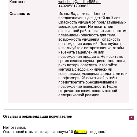
Контакт:
webshop@auditor585.de
,
+4920581799862
Опасности:
Иконы Ладанки на Шею не
предназначены для детей до 3 лет.
Опасность удушья от проглатываемых
мелких деталей. Не носить при
физической работе, занятиях спортом,
плаванием - опасность для тела,
возможность удушения, опасность
повреждения изделий. Пожалуйста,
используйте с осторожностью, чтобы
избежать зацепления или
повреждения продукта. Не носить во
время сеанса сауны - риск ожога кожи,
риск потери браслета. Избегайте
контакта с водой, химическими
веществами, моющими средствами или
парфюмерией/косметикой, чтобы
предотвратить обесцвечивание и
повреждение поверхности. Редко
встречается возможность кожной
аллергической реакции.
Отзывы и рекомендации покупателей
Нет отзывов.
Оставь свой отзыв о товаре и получи 10
баллов
в подарок!