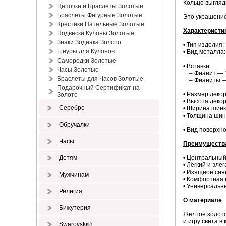
Кольцо выгляд
Цепочки и Браслеты Золотые
Браслеты Фигурные Золотые
Это украшение
Крестики Нательные Золотые
Характеристи
Подвески Кулоны Золотые
Знаки Зодиака Золото
• Тип изделия:
Шнуры для Кулонов
• Вид металла
Самородки Золотые
• Вставки:
Часы Золотые
–
Фианит
— 1
Браслеты для Часов Золотые
– Фианиты — 6
Подарочный Сертификат на
• Размер декор
Золото
• Высота декор
Серебро
• Ширина шинк
• Толщина шинк
Обручалки
• Вид поверхн
Часы
Преимуществ
Детям
• Центральны
• Лёгкий и эле
• Изящное сия
Мужчинам
• Комфортная 
• Универсальн
Религия
О материале
Бижутерия
Жёлтое золот
и игру света в 
Swarovski®