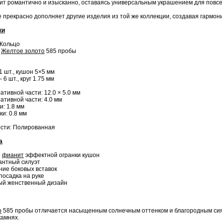
ит романтично и изысканно, оставаясь универсальным украшением для повсе
 прекрасно дополняет другие изделия из той же коллекции, создавая гармо
ки
 Кольцо
:
Желтое золото
585 пробы
 шт., кушон 5×5 мм
 шт., круг 1.75 мм
ативной части: 12.0 × 5.0 мм
ативной части: 4.0 мм
и: 1.8 мм
и: 0.8 мм
ости: Полированная
а
й
фианит
эффектной огранки кушон
гантный силуэт
ние боковых вставок
посадка на руке
ый женственный дизайн
о
585 пробы отличается насыщенным солнечным оттенком и благородным сиян
камнях.