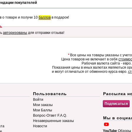
ендации покупателей
в о товаре и получи 10
баллов
в подарок!
ь
ть
авторизованы
для отправки отзыва!
*
Все цены на товары указаны с учет
Цена товаров не включает в себя
стоимос
Рабочая валюта сайта - евро.
Показания цены в иных валютах являються о
и могут отличаться от обменного курса евро.
ст
Пользователь
Рассылка н
Войти
Мои заказы
Мои Баллы
Вопрос-Ответ F.A.Q.
Мы в социа
Незавершенные заказы
ата
Новости
YouTube
Обзоры 
ие