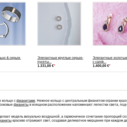
ьцо & серьги.
Элегантные круглые серьги-
Элегантные золотые
пусеты...
с сапф...
1.331,00 €
*
1.400,00 €
*
е кольцо с
фианитами
. Нежное кольцо с центральным фианитом огранки кушо
 Боковые
фианиты
в изящном расположении напоминают лепестки света, подч
делает модель визуально воздушной, а гармоничное сочетание пропорций соз
ианиты
красиво отражают свет, создавая деликатное мерцание при каждом д