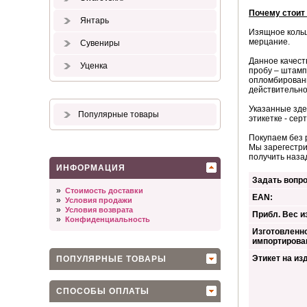
Почему стоит
Янтарь
Изящное коль
мерцание.
Сувениры
Данное качест
Уценка
пробу – штамп
опломбированн
действительно
Указанные зде
Популярные товары
этикетке - сер
Покупаем без 
Мы зарегестри
получить наза
ИНФОРМАЦИЯ
Задать вопро
»
Стоимость доставки
EAN:
»
Условия продажи
»
Условия возврата
Прибл. Вес из
»
Конфиденциальность
Изготовленно
импортирова
Этикет на из
ПОПУЛЯРНЫЕ ТОВАРЫ
СПОСОБЫ ОПЛАТЫ