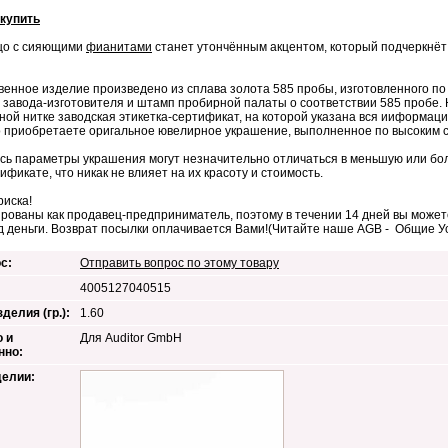
 купить
цо с сияющими
фианитами
станет утончённым акцентом, который подчеркнёт 
венное изделие произведено из сплава золота 585 пробы, изготовленного п
 завода-изготовителя и штамп пробирной палаты о соответствии 585 пробе. 
ой нитке заводская этикетка-сертификат, на которой указана вся ииформаци
 приобретаете оригальное ювелирное украшение, выполненное по высоким 
сь параметры украшения могут незначительно отличаться в меньшую или бол
тификате, что никак не влияет на их красоту и стоимость.
риска!
рованы как продавец-предприниматель, поэтому в течении 14 дней вы можете
д деньги. Возврат посылки оплачивается Вами!(Читайте наше AGB - Общие 
с:
Отправить вопрос по этому товару
4005127040515
делия (гр.):
1.60
 и
Для Auditor GmbH
нно:
делии: