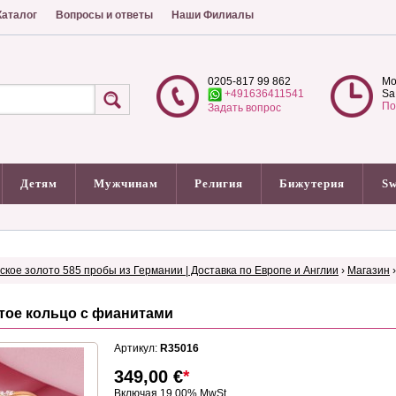
аталог
Вопросы и ответы
Наши Филиалы
0205-817 99 862
Mo
+491636411541
Sa
По
Задать вопрос
Детям
Мужчинам
Религия
Бижутерия
Sw
сское золото 585 пробы из Германии | Доставка по Европе и Англии
›
Магазин
тое кольцо с фианитами
Артикул:
R35016
349,00
€
*
Включая 19.00% MwSt