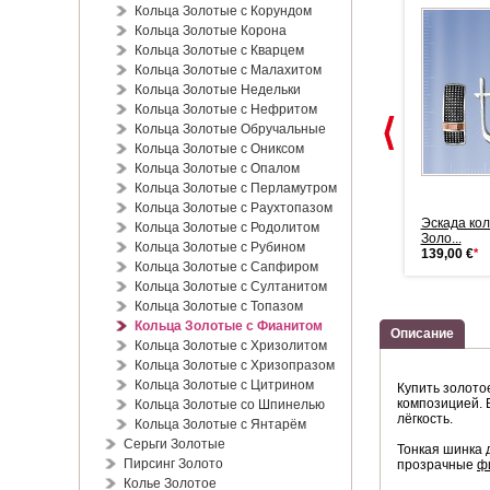
Кольца Золотые с Корундом
Кольца Золотые Корона
Кольца Золотые с Кварцем
Кольца Золотые с Малахитом
Кольца Золотые Недельки
Кольца Золотые с Нефритом
Кольца Золотые Обручальные
Кольца Золотые с Ониксом
Кольца Золотые с Опалом
Кольца Золотые с Перламутром
Кольца Золотые с Раухтопазом
Цепочка из красного золота
Цепочка из красного золота
Эскада кол
Кольца Золотые с Родолитом
85 п...
585 п...
Золо...
Кольца Золотые с Рубином
669,00 €
*
1.138,00 €
*
139,00 €
*
Кольца Золотые с Сапфиром
Кольца Золотые с Султанитом
Кольца Золотые с Топазом
Кольца Золотые с Фианитом
Описание
Кольца Золотые с Хризолитом
Кольца Золотые с Хризопразом
Кольца Золотые с Цитрином
Купить золото
композицией.
Кольца Золотые со Шпинелью
лёгкость.
Кольца Золотые с Янтарём
Серьги Золотые
Тонкая шинка 
Пирсинг Золото
прозрачные
ф
Колье Золотое