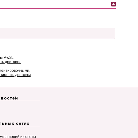
ом MwSt.
ть доставки
риентировочными,
оимость доставки
овостей
льных сетях
украшений и советы