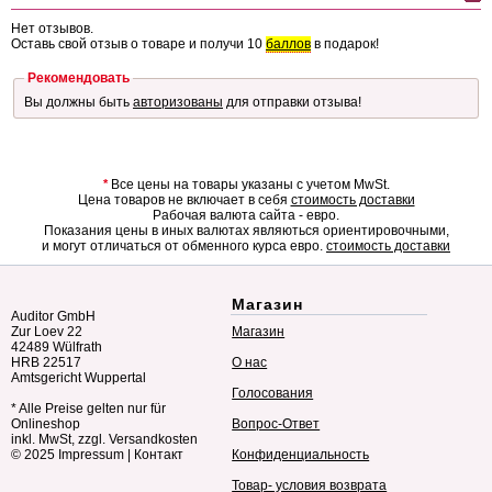
Нет отзывов.
Оставь свой отзыв о товаре и получи 10
баллов
в подарок!
Рекомендовать
Вы должны быть
авторизованы
для отправки отзыва!
*
Все цены на товары указаны с учетом MwSt.
Цена товаров не включает в себя
стоимость доставки
Рабочая валюта сайта - евро.
Показания цены в иных валютах являються ориентировочными,
и могут отличаться от обменного курса евро.
стоимость доставки
Магазин
Auditor GmbH
Zur Loev 22
Магазин
42489 Wülfrath
HRB 22517
О нас
Amtsgericht Wuppertal
Голосования
* Alle Preise gelten nur für
Onlineshop
Вопрос-Ответ
inkl. MwSt, zzgl. Versandkosten
© 2025
Impressum
|
Контакт
Конфиденциальность
Товар- условия возврата