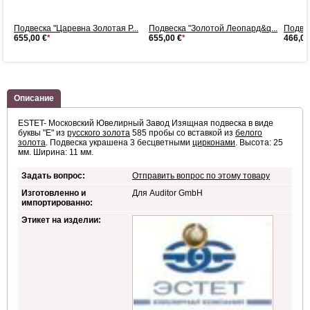
.
Подвеска "Царевна Золотая Р...
Подвеска "Золотой Леопард&q...
Подвес
655,00 €
*
655,00 €
*
466,00
Описание
ESTET- Московский Ювелирный Завод Изящная подвеска в виде
буквы "Е" из
русского золота
585 пробы со вставкой из
белого
золота
. Подвеска украшена 3 бесцветными
цирконами
. Высота: 25
мм. Ширина: 11 мм.
Задать вопрос:
Отправить вопрос по этому товару
Изготовленно и
Для Auditor GmbH
импортированно:
Этикет на изделии: