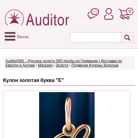
0
Меню
Auditor585 – Русское золото 585 пробы из Германии | Доставка по
Европе и Англии
›
Магазин
›
Золото
›
Подвески Кулоны Золотые
Кулон золотая буква "E"