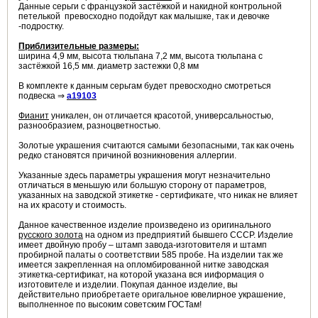
Данные серьги с французкой застёжкой и накидной контрольной
петелькой превосходно подойдут как малышке, так и девочке
-подростку.
Приблизительные размеры:
ширина 4,9 мм, высота тюльпана 7,2 мм, высота тюльпана с
застёжкой 16,5 мм. диаметр застежки 0,8 мм
В комплекте к данным серьгам будет превосходно смотреться
подвеска ⇒
a19103
Фианит
уникален, он отличается красотой, универсальностью,
разнообразием, разноцветностью.
Золотые украшения считаются самыми безопасными, так как очень
редко становятся причиной возникновения аллергии.
Указанные здесь параметры украшения могут незначительно
отличаться в меньшую или большую сторону от параметров,
указанных на заводской этикетке - сертификате, что никак не влияет
на их красоту и стоимость.
Данное качественное изделие произведено из оригинального
русского золота
на одном из предприятий бывшего СССР. Изделие
имеет двойную пробу – штамп завода-изготовителя и штамп
пробирной палаты о соответствии 585 пробе. На изделии так же
имеется закрепленная на опломбированной нитке заводская
этикетка-сертификат, на которой указана вся ииформация о
изготовителе и изделии. Покупая данное изделие, вы
действительно приобретаете оригальное ювелирное украшение,
выполненное по высоким советским ГОСТам!