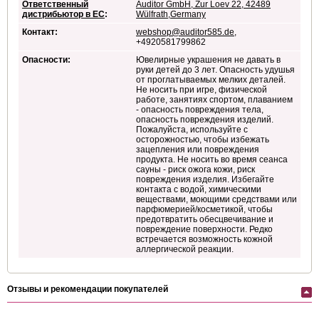
Ответственный
Auditor GmbH, Zur Loev 22, 42489
дистрибьютор в ЕС
:
Wülfrath,Germany
Контакт:
webshop@auditor585.de
,
+4920581799862
Опасности:
Ювелирные украшения не давать в
руки детей до 3 лет. Опасность удушья
от проглатываемых мелких деталей.
Не носить при игре, физической
работе, занятиях спортом, плаванием
- опасность повреждения тела,
опасность повреждения изделий.
Пожалуйста, используйте с
осторожностью, чтобы избежать
зацепления или повреждения
продукта. Не носить во время сеанса
сауны - риск ожога кожи, риск
повреждения изделия. Избегайте
контакта с водой, химическими
веществами, моющими средствами или
парфюмерией/косметикой, чтобы
предотвратить обесцвечивание и
повреждение поверхности. Редко
встречается возможность кожной
аллергической реакции.
Отзывы и рекомендации покупателей