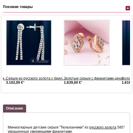
Похожие товары
ск...
Серьги из русского золота с брил...
Золотые серьги с фианитами цена
Золоты
3.102,00 €
*
1.639,00 €
*
1.616,
Описание
Миниатюрные детские серьги "Тюльпанчики" из
русского золота
585°
украшенные сверкющими
фианитами
.