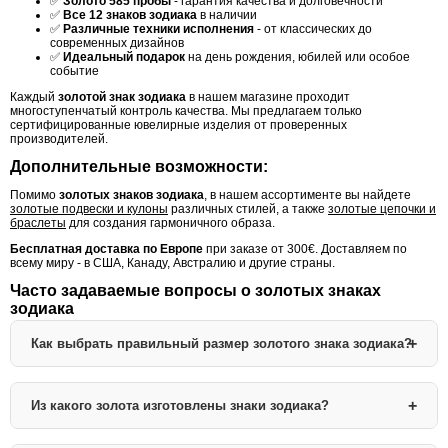
✅
Золото 585 пробы
- гарантия качества и долговечности
✅
Все 12 знаков зодиака
в наличии
✅
Различные техники исполнения
- от классических до
современных дизайнов
✅
Идеальный подарок
на день рождения, юбилей или особое
событие
Каждый
золотой знак зодиака
в нашем магазине проходит
многоступенчатый контроль качества. Мы предлагаем только
сертифицированные ювелирные изделия от проверенных
производителей.
Дополнительные возможности:
Помимо
золотых знаков зодиака
, в нашем ассортименте вы найдете
золотые подвески и кулоны
различных стилей, а также
золотые цепочки и
браслеты
для создания гармоничного образа.
Бесплатная доставка по Европе
при заказе от 300€. Доставляем по
всему миру - в США, Канаду, Австралию и другие страны.
Часто задаваемые вопросы о золотых знаках
зодиака
Как выбрать правильный размер золотого знака зодиака?
Размер золотого знака зодиака зависит от ваших предпочтений:
Из какого золота изготовлены знаки зодиака?
Маленький (1-2 см):
Изящный и деликатный, подходит для
повседневной носки