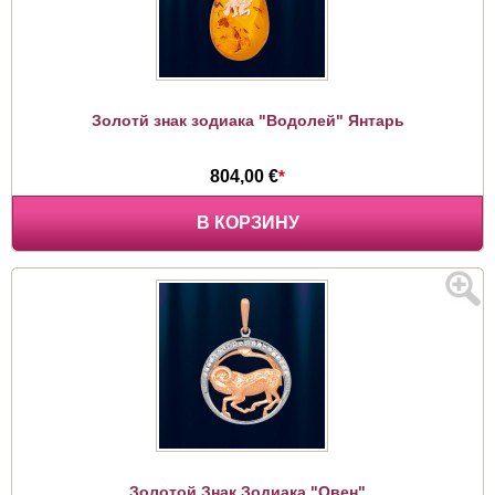
Золотй знак зодиака "Водолей" Янтарь
804,00 €
*
В КОРЗИНУ
Золотой Знак Зодиака "Овен"