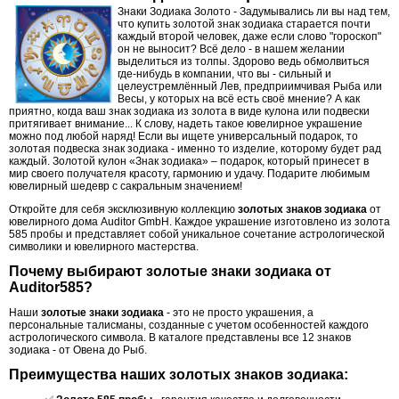
Знаки Зодиака Золото -
Задумывались ли вы над тем,
что купить золотой знак зодиака старается почти
каждый второй человек, даже если слово "гороскоп"
он не выносит? Всё дело - в нашем желании
выделиться из толпы. Здорово ведь обмолвиться
где-нибудь в компании, что вы - сильный и
целеустремлённый Лев, предприимчивая Рыба или
Весы, у которых на всё есть своё мнение? А как
приятно, когда ваш знак зодиака из золота в виде кулона или подвески
притягивает внимание... К слову, надеть такое ювелирное украшение
можно под любой наряд! Если вы ищете универсальный подарок, то
золотая подвеска знак зодиака - именно то изделие, которому будет рад
каждый. Золотой кулон «Знак зодиака» – подарок, который принесет в
мир своего получателя красоту, гармонию и удачу. Подарите любимым
ювелирный шедевр с сакральным значением!
Откройте для себя эксклюзивную коллекцию
золотых знаков зодиака
от
ювелирного дома Auditor GmbH. Каждое украшение изготовлено из золота
585 пробы и представляет собой уникальное сочетание астрологической
символики и ювелирного мастерства.
Почему выбирают золотые знаки зодиака от
Auditor585?
Наши
золотые знаки зодиака
- это не просто украшения, а
персональные талисманы, созданные с учетом особенностей каждого
астрологического символа. В каталоге представлены все 12 знаков
зодиака - от Овена до Рыб.
Преимущества наших золотых знаков зодиака: