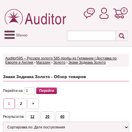
0
Меню
Auditor585 – Русское золото 585 пробы из Германии | Доставка по
Европе и Англии
›
Магазин
›
Золото
›
Знаки Зодиака Золото
Знаки Зодиака Золото - Обзор товаров
Перейти на:
1
2
>
Результатов:
12
20
60