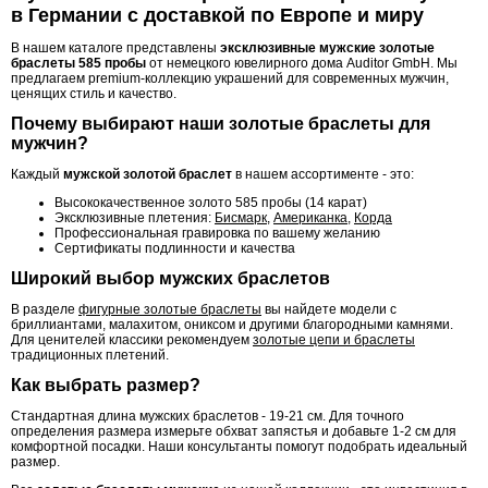
в Германии с доставкой по Европе и миру
В нашем каталоге представлены
эксклюзивные мужские золотые
браслеты 585 пробы
от немецкого ювелирного дома Auditor GmbH. Мы
предлагаем premium-коллекцию украшений для современных мужчин,
ценящих стиль и качество.
Почему выбирают наши золотые браслеты для
мужчин?
Каждый
мужской золотой браслет
в нашем ассортименте - это:
Высококачественное золото 585 пробы (14 карат)
Эксклюзивные плетения:
Бисмарк
,
Американка
,
Корда
Профессиональная гравировка по вашему желанию
Сертификаты подлинности и качества
Широкий выбор мужских браслетов
В разделе
фигурные золотые браслеты
вы найдете модели с
бриллиантами, малахитом, ониксом и другими благородными камнями.
Для ценителей классики рекомендуем
золотые цепи и браслеты
традиционных плетений.
Как выбрать размер?
Стандартная длина мужских браслетов - 19-21 см. Для точного
определения размера измерьте обхват запястья и добавьте 1-2 см для
комфортной посадки. Наши консультанты помогут подобрать идеальный
размер.