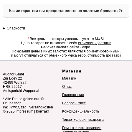
Снимайте перед занятиями спортом, плаванием, физической
работой
Да, мы предоставляем услугу профессиональной гравировки на золотых
Какие гарантии вы предоставляете на золотые браслеты?
Избегайте контакта с химическими веществами и парфюмерией
браслетах:
Более подробные рекомендации по уходу за золотыми украшениями вы
Инициалы, имена, даты
найдете в нашем
разделе вопросов и ответов
.
Короткие надписи и символы
Опасности
Мы гарантируем:
Гравировка выполняется опытными мастерами
Стоимость гравировки зависит от сложности работы
Подлинность золота 585 пробы (сертификат прилагается)
*
Все цены на товары указаны с учетом MwSt.
Качество изготовления и материалов
Для заказа гравировки свяжитесь с нашими консультантами через
форму
Цена товаров не включает в себя
стоимость доставки
Гарантию от производственных дефектов
обратной связи
.
Рабочая валюта сайта - евро.
Возврат в течение 14 дней согласно нашим
условиям возврата
Показания цены в иных валютах являються ориентировочными,
и могут отличаться от обменного курса евро.
стоимость доставки
Все наши
мужские золотые браслеты
проходят многоступенчатый
контроль качества перед отправкой клиенту.
Магазин
Auditor GmbH
Zur Loev 22
Магазин
42489 Wülfrath
HRB 22517
О нас
Amtsgericht Wuppertal
Голосования
* Alle Preise gelten nur für
Onlineshop
Вопрос-Ответ
inkl. MwSt, zzgl. Versandkosten
© 2025
Impressum
|
Контакт
Конфиденциальность
Товар- условия возврата
Ремонт и изготовление