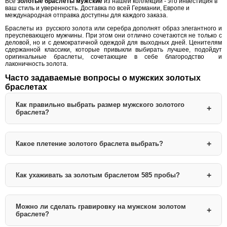
Все
золотые браслеты мужские
из нашей коллекции - это инвестиция в
ваш стиль и уверенность. Доставка по всей Германии, Европе и
международная отправка доступны для каждого заказа.
Браслеты из русского золота или серебра дополнят образ элегантного и
преуспевающего мужчины. При этом они отлично сочетаются не только с
деловой, но и с демократичной одеждой для выходных дней. Ценителям
сдержанной классики, которые привыкли выбирать лучшее, подойдут
оригинальные браслеты, сочетающие в себе благородство и
лаконичность золота.
Часто задаваемые вопросы о мужских золотых
браслетах
Как правильно выбрать размер мужского золотого
браслета?
Для определения правильного размера мужского золотого браслета:
Какое плетение золотого браслета выбрать?
Измерьте обхват запястья в самом широком месте
Добавьте 1-2 см для комфортной посадки
Стандартные размеры: 19 см (S), 20 см (M), 21 см (L)
Разные плетения подходят для различных стилей:
Как ухаживать за золотым браслетом 585 пробы?
Если вы выбираете браслет в подарок, стандартный размер 20 см
Бисмарк
- классическое королевское плетение, подходит для
подходит большинству мужчин. Также вы можете посмотреть наши
делового стиля
золотые цепи и браслеты
с регулируемой длиной.
Американка
- универсальное плетение, сочетается с любым
Правильный уход продлит жизнь вашему золотому браслету:
Можно ли сделать гравировку на мужском золотом
стилем
браслете?
Корда
- стильное плетение "веревка", современный look
Регулярно чистите мягкой щеткой с мыльным раствором
Панцирь
- прочное плоское плетение, практичный выбор
Храните в отдельной шкатулке или мягком мешочке