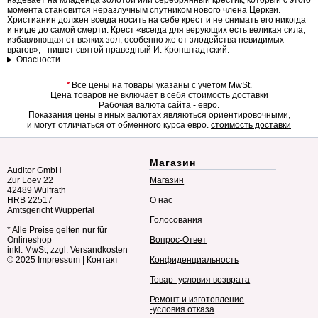
надевает на младенца золотой или серебрянный крестик, который с этого
момента становится неразлучным спутником нового члена Церкви.
Христианин должен всегда носить на себе крест и не снимать его никогда
и нигде до самой смерти. Крест «всегда для верующих есть великая сила,
избавляющая от всяких зол, особенно же от злодейства невидимых
врагов», - пишет святой праведный И. Кронштадтский.
Опасности
*
Все цены на товары указаны с учетом MwSt.
Цена товаров не включает в себя
стоимость доставки
Рабочая валюта сайта - евро.
Показания цены в иных валютах являються ориентировочными,
и могут отличаться от обменного курса евро.
стоимость доставки
Магазин
Auditor GmbH
Zur Loev 22
Магазин
42489 Wülfrath
HRB 22517
О нас
Amtsgericht Wuppertal
Голосования
* Alle Preise gelten nur für
Onlineshop
Вопрос-Ответ
inkl. MwSt, zzgl. Versandkosten
© 2025
Impressum
|
Контакт
Конфиденциальность
Товар- условия возврата
Ремонт и изготовление
-условия отказа