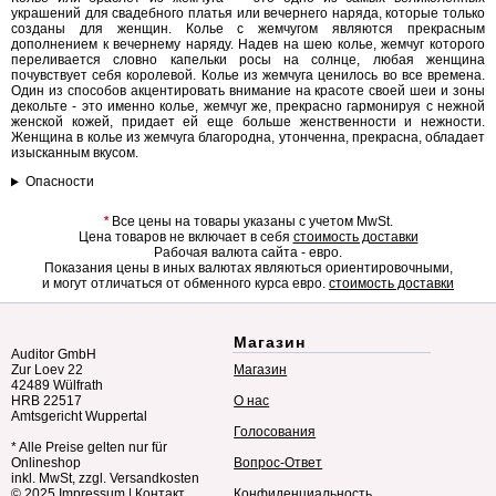
украшений для свадебного платья или вечернего наряда, которые только
созданы для женщин. Колье с жемчугом являются прекрасным
дополнением к вечернему наряду. Надев на шею колье, жемчуг которого
переливается словно капельки росы на солнце, любая женщина
почувствует себя королевой. Колье из жемчуга ценилось во все времена.
Один из способов акцентировать внимание на красоте своей шеи и зоны
декольте - это именно колье, жемчуг же, прекрасно гармонируя с нежной
женской кожей, придает ей еще больше женственности и нежности.
Женщина в колье из жемчуга благородна, утонченна, прекрасна, обладает
изысканным вкусом.
Опасности
*
Все цены на товары указаны с учетом MwSt.
Цена товаров не включает в себя
стоимость доставки
Рабочая валюта сайта - евро.
Показания цены в иных валютах являються ориентировочными,
и могут отличаться от обменного курса евро.
стоимость доставки
Магазин
Auditor GmbH
Zur Loev 22
Магазин
42489 Wülfrath
HRB 22517
О нас
Amtsgericht Wuppertal
Голосования
* Alle Preise gelten nur für
Onlineshop
Вопрос-Ответ
inkl. MwSt, zzgl. Versandkosten
© 2025
Impressum
|
Контакт
Конфиденциальность