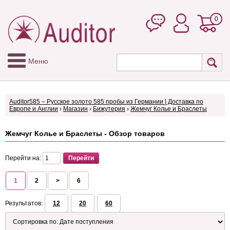
0
Меню
Auditor585 – Русское золото 585 пробы из Германии | Доставка по
Европе и Англии
›
Магазин
›
Бижутерия
›
Жемчуг Колье и Браслеты
Жемчуг Колье и Браслеты - Обзор товаров
Перейти на:
1
2
>
6
Результатов:
12
20
60