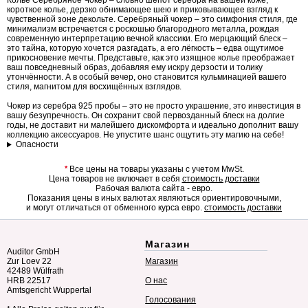
Колье Серебряное Чокер – словно шёпот серебра на вашей коже,
короткое колье, дерзко обнимающее шею и приковывающее взгляд к
чувственной зоне декольте. Серебряный чокер – это симфония стиля, где
минимализм встречается с роскошью благородного металла, рождая
современную интерпретацию вечной классики. Его мерцающий блеск –
это тайна, которую хочется разгадать, а его лёгкость – едва ощутимое
прикосновение мечты. Представьте, как это изящное колье преображает
ваш повседневный образ, добавляя ему искру дерзости и толику
утончённости. А в особый вечер, оно становится кульминацией вашего
стиля, магнитом для восхищённых взглядов.
Чокер из серебра 925 пробы – это не просто украшение, это инвестиция в
вашу безупречность. Он сохранит свой первозданный блеск на долгие
годы, не доставит ни малейшего дискомфорта и идеально дополнит вашу
коллекцию аксессуаров. Не упустите шанс ощутить эту магию на себе!
Опасности
*
Все цены на товары указаны с учетом MwSt.
Цена товаров не включает в себя
стоимость доставки
Рабочая валюта сайта - евро.
Показания цены в иных валютах являються ориентировочными,
и могут отличаться от обменного курса евро.
стоимость доставки
Магазин
Auditor GmbH
Zur Loev 22
Магазин
42489 Wülfrath
HRB 22517
О нас
Amtsgericht Wuppertal
Голосования