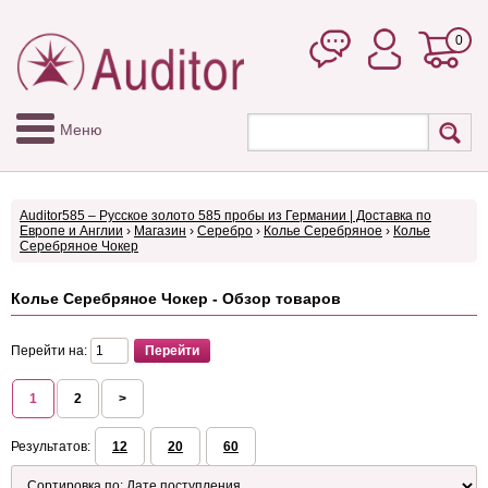
0
Меню
Auditor585 – Русское золото 585 пробы из Германии | Доставка по
Европе и Англии
›
Магазин
›
Серебро
›
Колье Серебряное
›
Колье
Серебряное Чокер
Колье Серебряное Чокер - Обзор товаров
Перейти на:
1
2
>
Результатов:
12
20
60