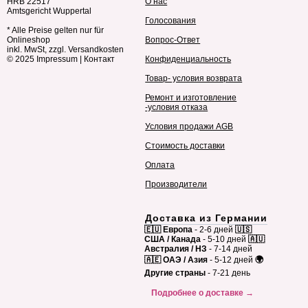
HRB 22517
О нас
Amtsgericht Wuppertal
Голосования
* Alle Preise gelten nur für
Onlineshop
Вопрос-Ответ
inkl. MwSt, zzgl. Versandkosten
© 2025
Impressum
|
Контакт
Конфиденциальность
Товар- условия возврата
Ремонт и изготовление
-условия отказа
Условия продажи AGB
Стоимость доставки
Оплата
Производители
Доставка из Германии
🇪🇺 Европа
- 2-6 дней
🇺🇸
США / Канада
- 5-10 дней
🇦🇺
Австралия / НЗ
- 7-14 дней
🇦🇪 ОАЭ / Азия
- 5-12 дней
🌍
Другие страны
- 7-21 день
Подробнее о доставке →