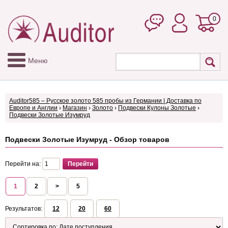
0
Меню
Auditor585 – Русское золото 585 пробы из Германии | Доставка по
Европе и Англии
›
Магазин
›
Золото
›
Подвески Кулоны Золотые
›
Подвески Золотые Изумруд
Подвески Золотые Изумруд - Обзор товаров
Перейти на:
1
2
>
5
Результатов:
12
20
60