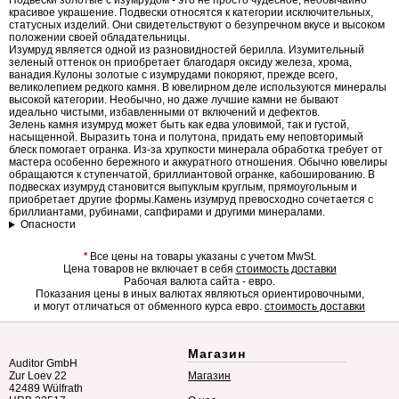
Подвески золотые с изумрудом - это не просто чудесное, необычайно
красивое украшение. Подвески относятся к категории исключительных,
статусных изделий. Они свидетельствуют о безупречном вкусе и высоком
положении своей обладательницы.
Изумруд является одной из разновидностей берилла. Изумительный
зеленый оттенок он приобретает благодаря оксиду железа, хрома,
ванадия.Кулоны золотые с изумрудами покоряют, прежде всего,
великолепием редкого камня. В ювелирном деле используются минералы
высокой категории. Необычно, но даже лучшие камни не бывают
идеально чистыми, избавленными от включений и дефектов.
Зелень камня изумруд может быть как едва уловимой, так и густой,
насыщенной. Выразить тона и полутона, придать ему неповторимый
блеск помогает огранка. Из-за хрупкости минерала обработка требует от
мастера особенно бережного и аккуратного отношения. Обычно ювелиры
обращаются к ступенчатой, бриллиантовой огранке, кабошированию. В
подвесках изумруд становится выпуклым круглым, прямоугольным и
приобретает другие формы.Камень изумруд превосходно сочетается с
бриллиантами, рубинами, сапфирами и другими минералами.
Опасности
*
Все цены на товары указаны с учетом MwSt.
Цена товаров не включает в себя
стоимость доставки
Рабочая валюта сайта - евро.
Показания цены в иных валютах являються ориентировочными,
и могут отличаться от обменного курса евро.
стоимость доставки
Магазин
Auditor GmbH
Zur Loev 22
Магазин
42489 Wülfrath