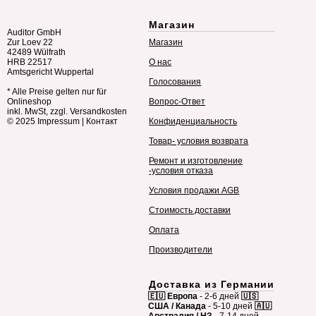
Магазин
Auditor GmbH
Zur Loev 22
Магазин
42489 Wülfrath
HRB 22517
О нас
Amtsgericht Wuppertal
Голосования
* Alle Preise gelten nur für
Onlineshop
Вопрос-Ответ
inkl. MwSt, zzgl. Versandkosten
© 2025
Impressum
|
Контакт
Конфиденциальность
Товар- условия возврата
Ремонт и изготовление
-условия отказа
Условия продажи AGB
Стоимость доставки
Оплата
Производители
Доставка из Германии
🇪🇺 Европа
- 2-6 дней
🇺🇸
США / Канада
- 5-10 дней
🇦🇺