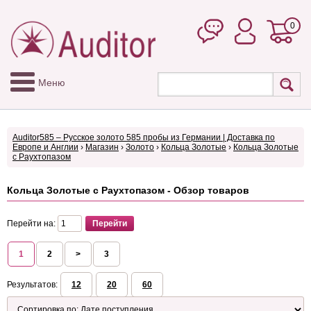
0
Меню
Auditor585 – Русское золото 585 пробы из Германии | Доставка по
Европе и Англии
›
Магазин
›
Золото
›
Кольца Золотые
›
Кольца Золотые
с Раухтопазом
Кольца Золотые с Раухтопазом - Обзор товаров
Перейти на:
1
2
>
3
Результатов:
12
20
60