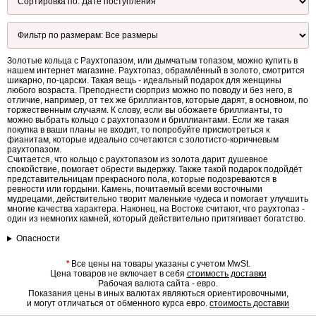
Золотые кольца с Раухтопазом, или дымчатым топазом, можно купить в
нашем интернет магазине. Раухтопаз, обрамлённый в золото, смотрится
шикарно, по-царски. Такая вещь - идеальный подарок для женщины
любого возраста. Преподнести сюрприз можно по поводу и без него, в
отличие, например, от тех же бриллиантов, которые дарят, в основном, по
торжественным случаям. К слову, если вы обожаете бриллианты, то
можно выбрать кольцо с раухтопазом и бриллиантами. Если же такая
покупка в ваши планы не входит, то попробуйте присмотреться к
фианитам, которые идеально сочетаются с золотисто-коричневым
раухтопазом.
Считается, что кольцо с раухтопазом из золота дарит душевное
спокойствие, помогает обрести выдержку. Также такой подарок подойдёт
представительницам прекрасного пола, которые подозреваются в
ревности или гордыни. Камень, почитаемый всеми восточными
мудрецами, действительно творит маленькие чудеса и помогает улучшить
многие качества характера. Наконец, на Востоке считают, что раухтопаз -
один из немногих камней, который действительно притягивает богатство.
Опасности
*
Все цены на товары указаны с учетом MwSt.
Цена товаров не включает в себя
стоимость доставки
Рабочая валюта сайта - евро.
Показания цены в иных валютах являються ориентировочными,
и могут отличаться от обменного курса евро.
стоимость доставки