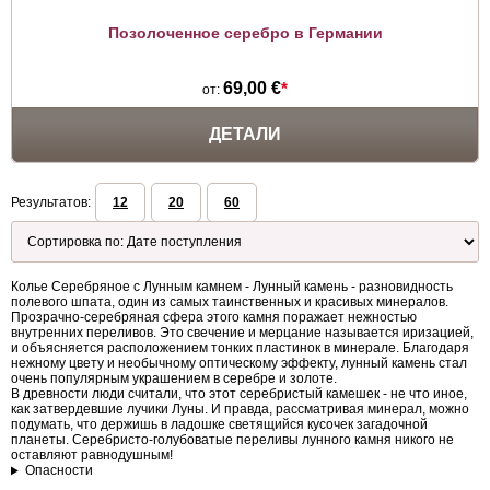
Позолоченное серебро в Германии
69,00 €
*
от:
ДЕТАЛИ
Результатов:
12
20
60
Колье Серебряное с Лунным камнем - Лунный камень - разновидность
полевого шпата, один из самых таинственных и красивых минералов.
Прозрачно-серебряная сфера этого камня поражает нежностью
внутренних переливов. Это свечение и мерцание называется иризацией,
и объясняется расположением тонких пластинок в минерале. Благодаря
нежному цвету и необычному оптическому эффекту, лунный камень стал
очень популярным украшением в серебре и золоте.
В древности люди считали, что этот серебристый камешек - не что иное,
как затвердевшие лучики Луны. И правда, рассматривая минерал, можно
подумать, что держишь в ладошке светящийся кусочек загадочной
планеты. Серебристо-голубоватые переливы лунного камня никого не
оставляют равнодушным!
Опасности