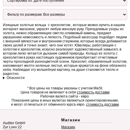
Изящные золотые кольца с хризолитом , которые можно купить в нашем
интернет магазине, украсят любую женскую руку. Причудливые узоры из
золота, нежно обрамляющие светло-оливковый камень, придают
украшению невесомость и легкость. Подобный аксессуар подойдет людям
с внешней мягкостью и внутренним стержнем, которые всегда добиваются
своих целей и точно знают, чего они хотят. Ювелиры, работающие с
золотом и хризолитом, искусно реализуют художественный замысел, в
котором легко читается дыхание самой природы. Кольцо из золота с
хризолитом в руках настоящих художников приобретает отчетливые
черты прохладной разноцветной осени. Хризолит, обрамленный золотом,
напоминает желто-зеленые листья, которые кружатся на фоне облачного
неба. Наблюдая эту волшебную картину, на душе становится тепло и
радостно.
Опасности
*
Все цены на товары указаны с учетом MwSt.
Цена товаров не включает в себя
стоимость доставки
Рабочая валюта сайта - евро.
Показания цены в иных валютах являються ориентировочными,
и могут отличаться от обменного курса евро.
стоимость доставки
Магазин
Auditor GmbH
Zur Loev 22
Магазин