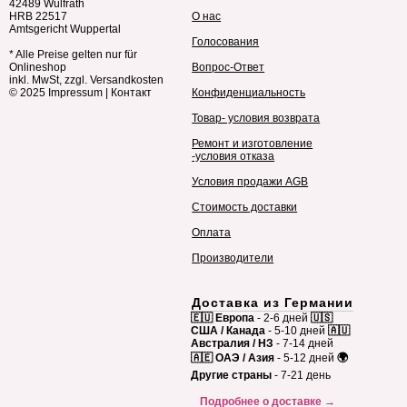
42489 Wülfrath
HRB 22517
О нас
Amtsgericht Wuppertal
Голосования
* Alle Preise gelten nur für
Onlineshop
Вопрос-Ответ
inkl. MwSt, zzgl. Versandkosten
© 2025
Impressum
|
Контакт
Конфиденциальность
Товар- условия возврата
Ремонт и изготовление
-условия отказа
Условия продажи AGB
Стоимость доставки
Оплата
Производители
Доставка из Германии
🇪🇺 Европа
- 2-6 дней
🇺🇸
США / Канада
- 5-10 дней
🇦🇺
Австралия / НЗ
- 7-14 дней
🇦🇪 ОАЭ / Азия
- 5-12 дней
🌍
Другие страны
- 7-21 день
Подробнее о доставке →