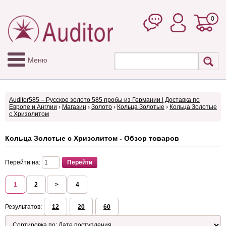
0
Меню
Auditor585 – Русское золото 585 пробы из Германии | Доставка по
Европе и Англии
›
Магазин
›
Золото
›
Кольца Золотые
›
Кольца Золотые
с Хризолитом
Кольца Золотые с Хризолитом - Обзор товаров
Перейти на:
1
2
>
4
Результатов:
12
20
60