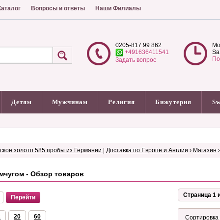
аталог
Вопросы и ответы
Наши Филиалы
0205-817 99 862
Mo
+491636411541
Sa
По
Задать вопрос
Детям
Мужчинам
Религия
Бижутерия
Sw
сское золото 585 пробы из Германии | Доставка по Европе и Англии
›
Магазин
мчугом - Обзор товаров
Страница 1 и
2
20
60