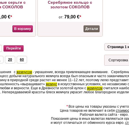
ые серьги с
Серебряное кольцо с
м СОКОЛОВ
золотом СОКОЛОВ
,00 €
*
79,00 €
*
от:
В корзину
Детали
Страница 1 и
2
20
60
ашения с
жемчугом
- украшение, всегда привлекающее внимание. Серебря
оцесс добычи натурального жемчуга всегда был опасным и часто заканчивал
ину в природной среде растет не менее 11–12 лет, поэтому легко представи
ышленность «выращивает»
жемчуг
в искусственных условиях, но независимо 
любви и верности. Еще в Древности золотой кулон с
жемчугом
считался наибо
. Непередаваемой красоты блеск жемчуга украсит любое благородное изделие
*
Все цены на товары указаны с учет
Цена товаров не включает в себя
стоимос
Рабочая валюта сайта - евро.
Показания цены в иных валютах являються о
и могут отличаться от обменного курса евро.
ст