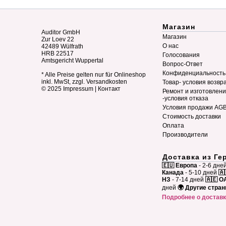
Магазин
Auditor GmbH
Магазин
Zur Loev 22
О нас
42489 Wülfrath
HRB 22517
Голосования
Amtsgericht Wuppertal
Вопрос-Ответ
Конфиденциальность
* Alle Preise gelten nur für Onlineshop
inkl. MwSt, zzgl. Versandkosten
Товар- условия возвр
© 2025
Impressum
|
Контакт
Ремонт и изготовлен
-условия отказа
Условия продажи AG
Стоимость доставки
Оплата
Производители
Доставка из Ге
🇪🇺 Европа
- 2-6 дне
Канада
- 5-10 дней
🇦
НЗ
- 7-14 дней
🇦🇪 О
дней
🌍 Другие стра
Подробнее о достав