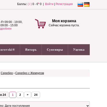
Баллы:
( i )
0 - €
*
0 |
Войти
|
Регистрация
Моя корзина
-Fr 09:00 - 19:00,
 09:00 - 15:00
Сейчас корзина пуста.
дробнее
arovski®
Янтарь
Сувениры
Уценка
›
Серебро
›
Серебро с Жемчугом
з 24
1
2
>
24