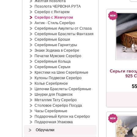
Жёлтая позолота
Позолота ЧЕРВОНА РУТА
Серебро с Янтарем
Серебро с Жемчугом
Антик - Стиль Серебро
Серебряные Амулеты от Сглаза
Серебряные Браслеты Фантазия
Серебряные Броши
Серебряные Гарнитуры
Знаки Зодиака в Серебре
Печатки Мужские Серебро
Серебряные Кольца
Серебряные Серьги
Серьги гвоз
Крестики на Шею Серебряные
925 
Кулоны Подвески Серебро
Колье Серебряное
55
Цепочки Браслеты Серебряные
Шнурки для Подвесок
Металлик Тату Серебро
Столовое Серебро Посуда
Часы Серебряные
Подарочный Купон на Серебро
Подарочная Упаковка
Обручалки