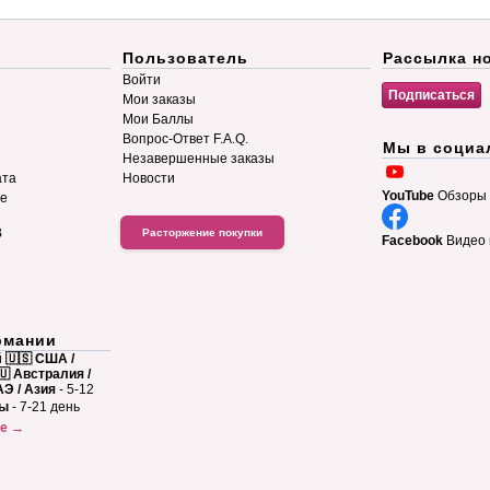
Пользователь
Рассылка н
Войти
Мои заказы
Мои Баллы
Вопрос-Ответ F.A.Q.
Мы в социа
Незавершенные заказы
ата
Новости
YouTube
Обзоры 
ие
B
Расторжение покупки
Facebook
Видео 
рмании
й
🇺🇸 США /
🇺 Австралия /
АЭ / Азия
- 5-12
ны
- 7-21 день
ке →