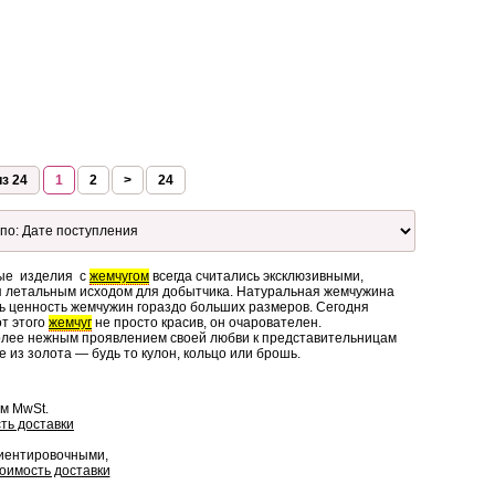
з 24
1
2
>
24
ные изделия с
жемчугом
всегда считались эксклюзивными,
ся летальным исходом для добытчика. Натуральная жемчужина
ть ценность жемчужин гораздо больших размеров. Сегодня
от этого
жемчуг
не просто красив, он очарователен.
лее нежным проявлением своей любви к представительницам
 из золота — будь то кулон, кольцо или брошь.
ом MwSt.
ть доставки
риентировочными,
оимость доставки