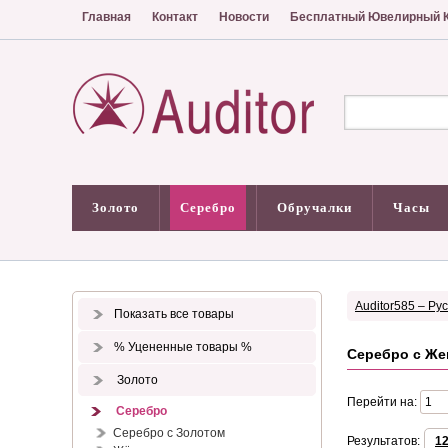
Главная
Контакт
Новости
Бесплатный Ювелирный К
Золото
Серебро
Обручалки
Часы
Auditor585 – Ру
Показать все товары
% Уцененные товары %
Серебро с Же
Золото
Перейти на:
Серебро
Серебро с Золотом
Результатов:
1