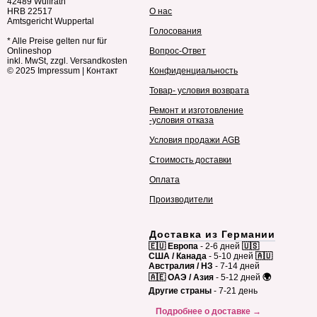
42489 Wülfrath
HRB 22517
О нас
Amtsgericht Wuppertal
Голосования
* Alle Preise gelten nur für
Onlineshop
Вопрос-Ответ
inkl. MwSt, zzgl. Versandkosten
© 2025
Impressum
|
Контакт
Конфиденциальность
Товар- условия возврата
Ремонт и изготовление
-условия отказа
Условия продажи AGB
Стоимость доставки
Оплата
Производители
Доставка из Германии
🇪🇺 Европа
- 2-6 дней
🇺🇸
США / Канада
- 5-10 дней
🇦🇺
Австралия / НЗ
- 7-14 дней
🇦🇪 ОАЭ / Азия
- 5-12 дней
🌍
Другие страны
- 7-21 день
Подробнее о доставке →