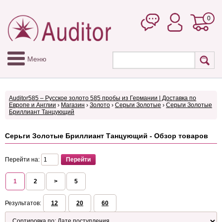
0
Меню
Auditor585 – Русское золото 585 пробы из Германии | Доставка по
Европе и Англии
›
Магазин
›
Золото
›
Серьги Золотые
›
Серьги Золотые
Бриллиант Танцующий
Серьги Золотые Бриллиант Танцующий - Обзор товаров
Перейти на:
1
2
>
5
Результатов:
12
20
60