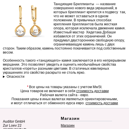
Танцующие Бриллианты — название
совершенно нового вида украшений, в
которых бриллиант крепится к подвесу так,
что не может оставаться в одном
положении. В привычных способах
крепления бриллиантов была жесткая
опора, которая исключала движение камня.
Известный мастер Хидетака Добаши
избавился от этих ограничений. Он
придумал двустороннюю свободную опору,
ограничивающую камень лишь с двух
сторон. Таким образом, камень постоянно покачивается под собственным
весом.
Особенность такого «танцующего» камня заключается в его непрерывном
мерцании. Это позволяет увидеть и оценить необычайные свойства
кристаллов «гореть» разными цветами. В статичных ювелирных
украшениях это свойство раскрыто не столь ярко.
Опасности
*
Все цены на товары указаны с учетом MwSt.
Цена товаров не включает в себя
стоимость доставки
Рабочая валюта сайта - евро.
Показания цены в иных валютах являються ориентировочными,
и могут отличаться от обменного курса евро.
стоимость доставки
Магазин
Auditor GmbH
Zur Loev 22
Магазин