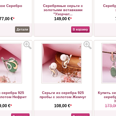
кое Серебро
Серебряные серьги с
Cеребр
золотыми вставками
"Узорчат...
77,00 €
*
149,00 €
*
Детали
В корзину
з серебра 925
Серьги из серебра 925
Купить се
олотом Нефрит
пробы с золотом Жемчуг
серебр
9,00 €
*
108,00 €
*
173,0