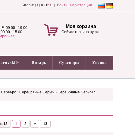
Баллы:
( i )
0 - €
*
0 |
Войти
|
Регистрация
Моя корзина
-Fr 09:00 - 19:00,
 09:00 - 15:00
Сейчас корзина пуста.
дробнее
arovski®
Янтарь
Сувениры
Уценка
›
Серебро
›
Серебряные Серьги
›
Серебряные Серьги с
з 13
1
2
>
13