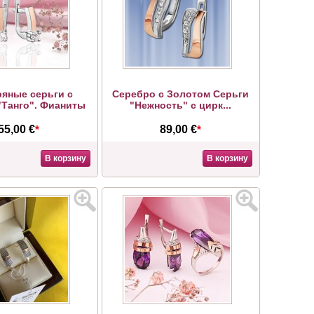
яные серьги с
Серебро с Золотом Серьги
"Танго". Фианиты
"Нежность" с цирк...
55,00 €
*
89,00 €
*
В корзину
В корзину