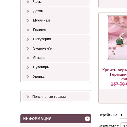
Часы
Детям
Мужчинам
Религия
Бижутерия
Swarovski®
Янтарь
Сувениры
Купить серь
Германи
Уценка
фи
157,00 
Популярные товары
Перейти на:
ИНФОРМАЦИЯ
Результатов:
1