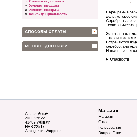
»
Стоимость доставки
»
Условия продажи
»
Условия возврата
Серебряные серьг
»
Конфиденциальность
деле, которое с
Серебряные серьг
технологическое 
СПОСОБЫ ОПЛАТЫ
Золотая накладка
– не смывается и
Встречаются изде
МЕТОДЫ ДОСТАВКИ
серебро, для ок
Напаянные пласт
Опасности
Магазин
Auditor GmbH
Магазин
Zur Loev 22
О нас
42489 Wülfrath
HRB 22517
Голосования
Amtsgericht Wuppertal
Вопрос-Ответ