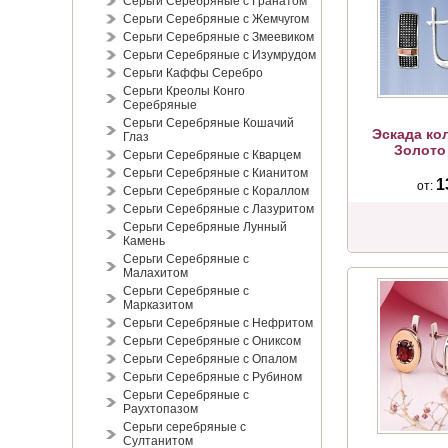
Серьги Серебряные с Гранатом
Серьги Серебряные с Жемчугом
Серьги Серебряные с Змеевиком
Серьги Серебряные с Изумрудом
Серьги Каффы Серебро
Серьги Креолы Конго
Серебряные
Серьги Серебряные Кошачий
Эскада ко
Глаз
Золото
Серьги Серебряные с Кварцем
Серьги Серебряные с Кианитом
1
от:
Серьги Серебряные с Кораллом
Серьги Серебряные с Лазуритом
Серьги Серебряные Лунный
Камень
Серьги Серебряные с
Малахитом
Серьги Серебряные с
Марказитом
Серьги Серебряные с Нефритом
Серьги Серебряные с Ониксом
Серьги Серебряные с Опалом
Серьги Серебряные с Рубином
Серьги Серебряные с
Раухтопазом
Серьги серебряные с
Султанитом