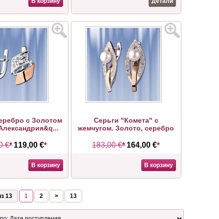
В корзину
Детали
еребро с Золотом
Серьги "Комета" с
Александрия&q...
жемчугом. Золото, серебро
0 €
*
119,00 €
*
183,00 €
*
164,00 €
*
В корзину
В корзину
з 13
1
2
>
13