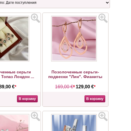
ченные серьги
Позолоченные серьги-
 Топаз Лондон ...
подвески "Лин". Фианиты
89,00 €
*
169,00 €
*
129,00 €
*
В корзину
В корзину