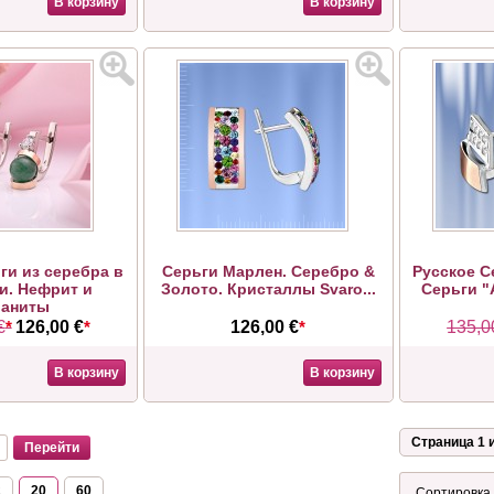
В корзину
В корзину
ги из серебра в
Серьги Марлен. Серебро &
Русское С
и. Нефрит и
Золото. Кристаллы Svaro...
Серьги "
аниты
€
*
126,00 €
*
126,00 €
*
135,0
В корзину
В корзину
Страница 1 и
2
20
60