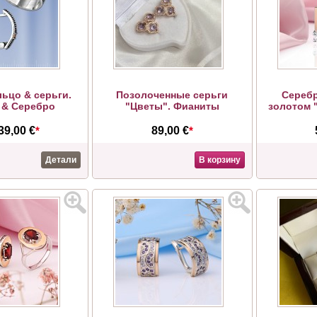
льцо & серьги.
Позолоченные серьги
Серебр
 & Серебро
"Цветы". Фианиты
золотом 
39,00 €
*
89,00 €
*
Детали
В корзину