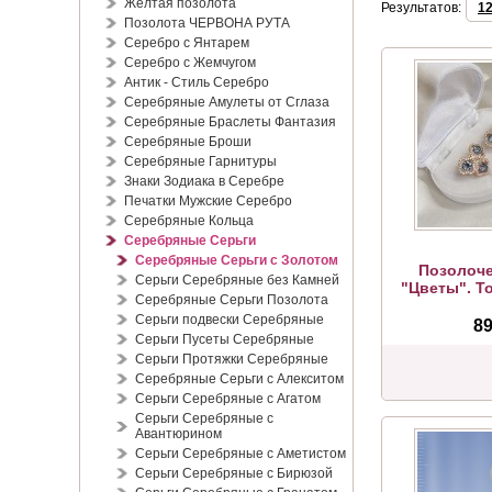
Жёлтая позолота
Результатов:
1
Позолота ЧЕРВОНА РУТА
Серебро с Янтарем
Серебро с Жемчугом
Антик - Стиль Серебро
Серебряные Амулеты от Сглаза
Серебряные Браслеты Фантазия
Серебряные Броши
Серебряные Гарнитуры
Знаки Зодиака в Серебре
Печатки Мужские Серебро
Серебряные Кольца
Серебряные Серьги
Серебряные Серьги с Золотом
Позолоче
Серьги Серебряные без Камней
"Цветы". Т
Серебряные Серьги Позолота
Серьги подвески Серебряные
89
Серьги Пусеты Серебряные
Серьги Протяжки Серебряные
Серебряные Серьги с Алекситом
Серьги Серебряные с Агатом
Серьги Серебряные с
Авантюрином
Серьги Серебряные с Аметистом
Серьги Серебряные с Бирюзой