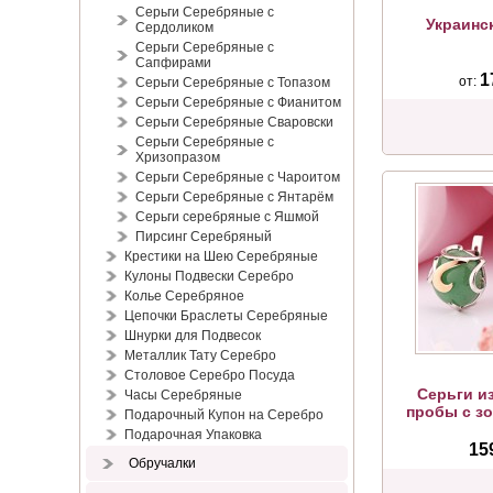
Серьги Серебряные с
Украинс
Сердоликом
Серьги Серебряные с
Сапфирами
1
от:
Серьги Серебряные с Топазом
Серьги Серебряные с Фианитом
Серьги Серебряные Сваровски
Серьги Серебряные с
Хризопразом
Серьги Серебряные с Чароитом
Серьги Серебряные с Янтарём
Серьги серебряные с Яшмой
Пирсинг Серебряный
Крестики на Шею Серебряные
Кулоны Подвески Серебро
Колье Серебряное
Цепочки Браслеты Серебряные
Шнурки для Подвесок
Металлик Тату Серебро
Столовое Серебро Посуда
Серьги и
Часы Серебряные
пробы с з
Подарочный Купон на Серебро
Подарочная Упаковка
15
Обручалки