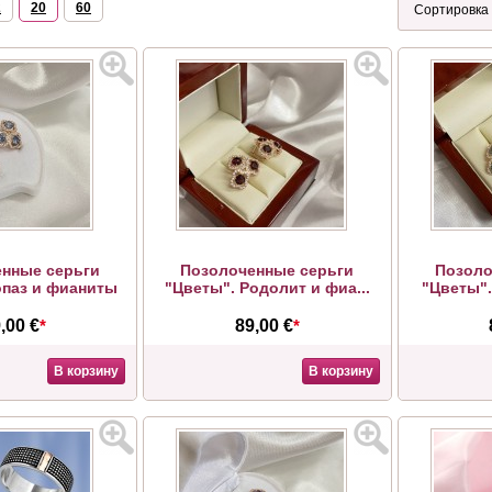
2
20
60
нные серьги
Позолоченные серьги
Позоло
опаз и фианиты
"Цветы". Родолит и фиа...
"Цветы".
,00 €
*
89,00 €
*
В корзину
В корзину