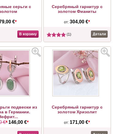
яные серьги с
Серебряный гарнитур с
золотом
золотом Фианиты
79,00 €
*
304,00 €
*
от:
В корзину
Детали
(1)
рьги подвески из
Серебряный гарнитур с
а в Германии.
золотом Хризолит
Нефрит...
0 €
*
146,00 €
*
171,00 €
*
от: