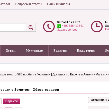
аталог
Вопросы и ответы
Наши Филиалы
0205-817 99 862
Mo
+491636411541
Sa
По
Задать вопрос
Детям
Мужчинам
Религия
Бижутерия
Sw
сское золото 585 пробы из Германии | Доставка по Европе и Англии
›
Магазин
ерьги с Золотом - Обзор товаров
Страница 1 и