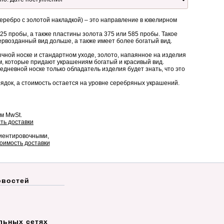
еребро с золотой накладкой) – это направление в ювелирном
25 пробы, а также пластины золота 375 или 585 пробы. Такое
ервозданный вид дольше, а также имеет более богатый вид.
ычной носке и стандартном уходе, золото, напаянное на изделия
м, которые придают украшениям богатый и красивый вид.
дневной носке только обладатель изделия будет знать, что это
ядок, а стоимость остается на уровне серебряных украшений.
ом MwSt.
ть доставки
риентировочными,
оимость доставки
овостей
льных сетях