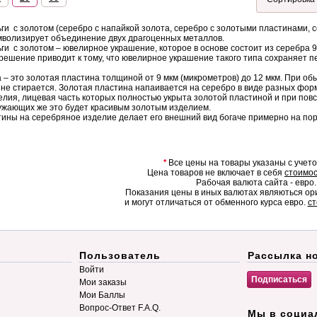
и с золотом (серебро с напайкой золота, серебро с золотыми пластинами, с
имволизирует объединение двух драгоценных металлов.
и с золотом – ювелирное украшение, которое в основе состоит из серебра 9
решение приводит к тому, что ювелирное украшение такого типа сохраняет п
 – это золотая пластина толщиной от 9 мкм (микрометров) до 12 мкм. При об
 не стирается. Золотая пластина напаивается на серебро в виде разных фор
лия, лицевая часть которых полностью укрыта золотой пластиной и при повсе
ружающих же это будет красивым золотым изделием.
ины на серебряное изделие делает его внешний вид богаче примерно на пор
*
Все цены на товары указаны с учет
Цена товаров не включает в себя
стоимос
Рабочая валюта сайта - евро.
Показания цены в иных валютах являються о
и могут отличаться от обменного курса евро.
ст
Пользователь
Рассылка н
Войти
Мои заказы
Мои Баллы
Вопрос-Ответ F.A.Q.
Мы в социа