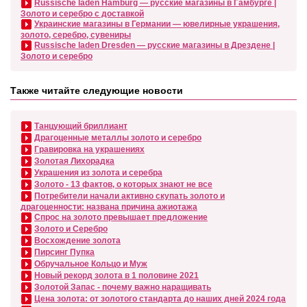
Russische laden Hamburg — русские магазины в Гамбурге |
Золото и серебро с доставкой
Украинские магазины в Германии — ювелирные украшения,
золото, серебро, сувениры
Russische laden Dresden — русские магазины в Дрездене |
Золото и серебро
Также читайте следующие новости
Танцующий бриллиант
Драгоценные металлы золото и серебро
Гравировка на украшениях
Золотая Лихорадка
Украшения из золота и серебра
Золото - 13 фактов, о которых знают не все
Потребители начали активно скупать золото и
драгоценности: названа причина ажиотажа
Спрос на золото превышает предложение
Золото и Серебро
Восхождение золота
Пирсинг Пупка
Обручальное Кольцо и Муж
Новый рекорд золота в 1 половине 2021
Золотой Запас - почему важно наращивать
Цена золота: от золотого стандарта до наших дней 2024 года