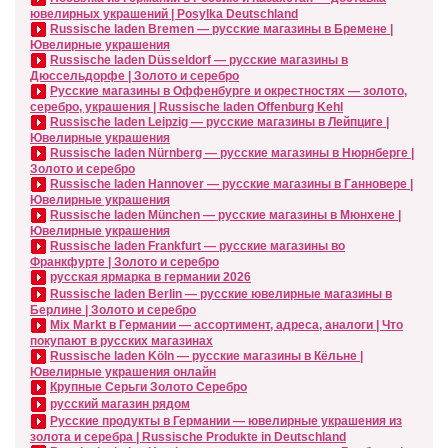
ювелирных украшений | Posylka Deutschland
Russische laden Bremen — русские магазины в Бремене |
Ювелирные украшения
Russische laden Düsseldorf — русские магазины в
Дюссельдорфе | Золото и серебро
Русские магазины в Оффенбурге и окрестностях — золото,
серебро, украшения | Russische laden Offenburg Kehl
Russische laden Leipzig — русские магазины в Лейпциге |
Ювелирные украшения
Russische laden Nürnberg — русские магазины в Нюрнберге |
Золото и серебро
Russische laden Hannover — русские магазины в Ганновере |
Ювелирные украшения
Russische laden München — русские магазины в Мюнхене |
Ювелирные украшения
Russische laden Frankfurt — русские магазины во
Франкфурте | Золото и серебро
русская ярмарка в германии 2026
Russische laden Berlin — русские ювелирные магазины в
Берлине | Золото и серебро
Mix Markt в Германии — ассортимент, адреса, аналоги | Что
покупают в русских магазинах
Russische laden Köln — русские магазины в Кёльне |
Ювелирные украшения онлайн
Крупные Серьги Золото Серебро
русский магазин рядом
Русские продукты в Германии — ювелирные украшения из
золота и серебра | Russische Produkte in Deutschland