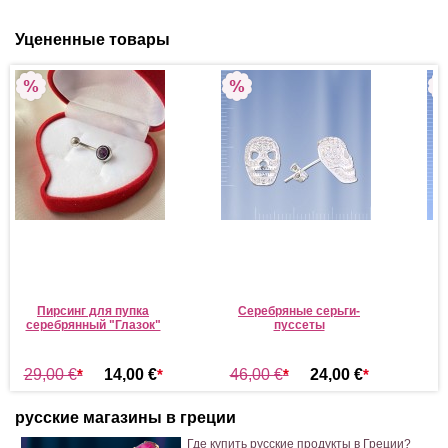
Уцененные товары
Пирсинг для пупка
Серебряные серьги-
серебрянный "Глазок"
пуссеты
29,00 €
*
14,00 €
*
46,00 €
*
24,00 €
*
3
русские магазины в греции
Где купить русские продукты в Греции?