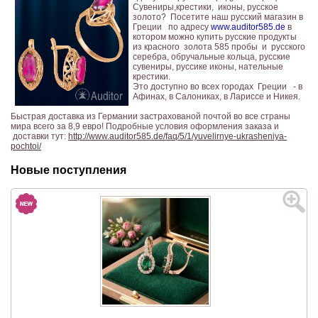
Сувениры,крестики, иконы, русское
золото? Посетите наш русский магазин в
Греции по адресу
www.auditor585.de
в
котором можно купить русские продукты
из красного золота 585 пробы и русского
серебра, обручальные кольца, русские
сувениры, руссике иконы, нательные
крестики.
Это доступно во всех городах Греции - в
Афинах, в Салониках, в Лариссе и Никея.
Быстрая доставка из Германии застрахованой почтой во все страны
мира всего за 8,9 евро! Подробные условия оформления заказа и
доставки тут:
http://www.auditor585.de/faq/5/1/yuvelirnye-ukrasheniya-
pochtoi/
Новые поступления