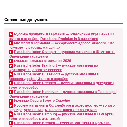
Связанные документы
Русские продукты в Германии — ювелирные украшения из
золота и серебра | Russische Produkte in Deutschland
Mix Markt в Германии — ассортимент, адреса, аналоги | Что
покупают в русских магазинах
Russische laden Stuttgart — русские магазины в Штутгарте |
Ювелирные украшения
русская ярмарка в германии 2026
Russische laden Frankfurt — русские магазины во
Франкфурте | Золото и серебро
Russische laden Düsseldorf — русские магазины в
Дюссельдорфе | Золото и серебро
Russische laden Dresden — русские магазины в Дрездене |
Золото и серебро
Russische laden Hannover — русские магазины в Ганновере |
Ювелирные украшения
Крупные Серьги Золото Серебро
Русские магазины в Оффенбурге и окрестностях — золото,
серебро, украшения | Russische laden Offenburg Kehl
Russische laden Hamburg — русские магазины в Гамбурге |
Золото и серебро с доставкой
Russische laden Bremen — русские магазины в Бремене |