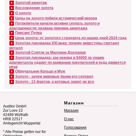
Золотой ажиотаж
Восхождение золота
О золоте
Цены на золото побили исторический рекорд
Потребители начали активно скупать золото и
драгоценности: названа причина ажиотажа
Пирсинг Пупка
Цена золота: от золотого стандарта до наших дней 2024 года
Золотая лихорадка XXI века: почему инвесторы сметают
металл
Золотой Слиток за Миллион Долларов
Золотая лихорадка: как рекорд в $4000 за унцию
драгметалла ударит по карманам покупателей и куда движется
цена
Обручальное Кольцо и Муж
Золото - зачем мировые банки его скупают
Золото - 13 фактов, о которых знают не все
Магазин
Auditor GmbH
Zur Loev 22
Магазин
42489 Wülfrath
HRB 22517
О нас
Amtsgericht Wuppertal
Голосования
* Alle Preise gelten nur für
Onlineshop
Вопрос-Ответ