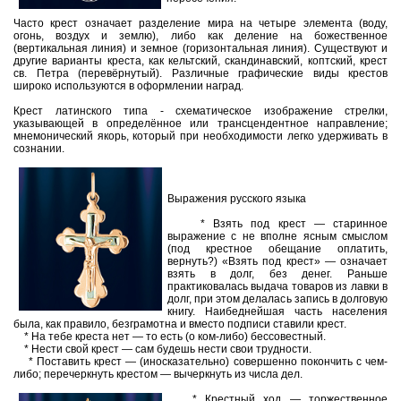
Часто крест означает разделение мира на четыре элемента (воду,
огонь, воздух и землю), либо как деление на божественное
(вертикальная линия) и земное (горизонтальная линия). Существуют и
другие варианты креста, как кельтский, скандинавский, коптский, крест
св. Петра (перевёрнутый). Различные графические виды крестов
широко используются в оформлении наград.
Крест латинского типа - схематическое изображение стрелки,
указывающей в определённое или трансцендентное направление;
мнемонический якорь, который при необходимости легко удерживать в
сознании.
Выражения русского языка
* Взять под крест — старинное
выражение с не вполне ясным смыслом
(под крестное обещание оплатить,
вернуть?) «Взять под крест» — означает
взять в долг, без денег. Раньше
практиковалась выдача товаров из лавки в
долг, при этом делалась запись в долговую
книгу. Наибеднейшая часть населения
была, как правило, безграмотна и вместо подписи ставили крест.
* На тебе креста нет — то есть (о ком-либо) бессовестный.
* Нести свой крест — сам будешь нести свои трудности.
* Поставить крест — (иносказательно) совершенно покончить с чем-
либо; перечеркнуть крестом — вычеркнуть из числа дел.
* Крестный ход — торжественное