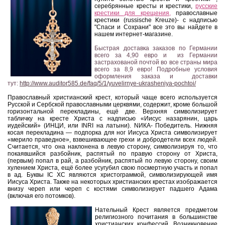
серебрянные кресты и крестики,
русские
крестики для крещения,
православные
крестики (russische Kreuze)- с надписью
"Спаси и Сохрани" все это вы найдете в
нашем интернет-магазине.
Быстрая доставка заказов по Германии
всего за 4,90 евро и из Германии
застрахованой почтой во все страны мира
всего за 8,9 евро! Подробные условия
оформления заказа и доставки
тут:
http://www.auditor585.de/faq/5/1/yuvelirnye-ukrasheniya-pochtoi/
Православный христианский крест, который чаще всего используется
Русской и Сербской православными церквями, содержит, кроме большой
горизонтальной перекладины, ещё две. Верхняя символизирует
табличку на кресте Христа с надписью «Иисус назарянин, царь
иудейский» (ИНЦИ, или INRI на латыни). NИКА- Победитель. Нижняя
косая перекладина — подпорка для ног Иисуса Христа символизирует
«мерило праведное», взвешивающее грехи и добродетели всех людей.
Считается, что она наклонена в левую сторону, символизируя то, что
покаявшийся разбойник, распятый по правую сторону от Христа,
(первым) попал в рай, а разбойник, распятый по левую сторону, своим
хулением Христа, ещё более усугубил свою посмертную участь и попал
в ад. Буквы ІС ХС являются христограммой, символизирующей имя
Иисуса Христа. Также на некоторых христианских крестах изображается
внизу череп или череп с костями символизирует падшего Адама
(включая его потомков).
Нательный Крест является предметом
религиозного почитания в большинстве
христианских конфессий. Возникновение