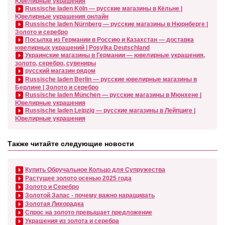
Ювелирные украшения
Russische laden Köln — русские магазины в Кёльне |
Ювелирные украшения онлайн
Russische laden Nürnberg — русские магазины в Нюрнберге |
Золото и серебро
Посылка из Германии в Россию и Казахстан — доставка
ювелирных украшений | Posylka Deutschland
Украинские магазины в Германии — ювелирные украшения,
золото, серебро, сувениры
русский магазин рядом
Russische laden Berlin — русские ювелирные магазины в
Берлине | Золото и серебро
Russische laden München — русские магазины в Мюнхене |
Ювелирные украшения
Russische laden Leipzig — русские магазины в Лейпциге |
Ювелирные украшения
Также читайте следующие новости
Купить Обручальное Кольцо для Супружества
Растущее золото осенью 2025 года
Золото и Серебро
Золотой Запас - почему важно наращивать
Золотая Лихорадка
Спрос на золото превышает предложение
Украшения из золота и серебра