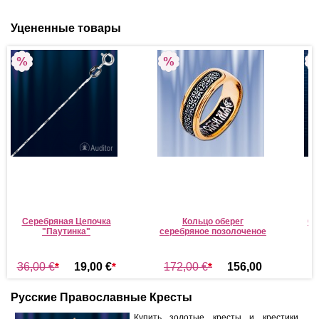
Уцененные товары
Серебряная Цепочка
Кольцо оберег
Се
"Паутинка"
серебряное позолоченое
36,00 €
*
19,00 €
*
172,00 €
*
156,00
5
€
*
Русские Православные Кресты
Купить золотые кресты и крестики ,