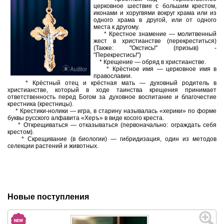
церковное шествие с большим крестом,
иконами и хоругвями вокруг храма или из
одного храма в другой, или от одного
места к другому.
* Крестное знамение — молитвенный
жест в христианстве (перекреститься)
(Также: "Окстись!" (призыв) -
"Перекрестись!")
* Крещение — обряд в христианстве.
* Крёстное имя — церковное имя в
православии.
* Крёстный отец и крёстная мать — духовный родитель в
христианстве, который в ходе таинства крещения принимает
ответственность перед Богом за духовное воспитание и благочестие
крестника (крестницы).
* Крестики-нолики — игра, в старину называлась «херики» по форме
буквы русского алфавита «Херъ» в виде косого креста.
* Открещиваться — отказываться (первоначально: ограждать себя
крестом).
* Скрещивание (в биологии) — гибридизация, один из методов
селекции растений и животных.
Новые поступления