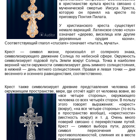
в христианстве культа креста связано с
мученической смертью Иисуса Христа,
которую он принял на кресте по
приговору Понтия Пилата.
У христианского креста существует
немало вариаций. Латинское слово «crux»
означает «дерево, виселица или другие
деревянные орудия казни».
Соответствующий глагол «cruciare» означает «пытать, мучать».
Крест — символ жизни, произошёл от солярного знака,
символизирующего движение Солнца по небесной сфере. Окружность
символизирует годовой путь Земли вокруг Солнца. Точка в наиболее
верхней части окружности символизирует день зимнего солнцестояния,
в нижней — день летнего солнцестояния. Правая и левая точки — дни
весеннего и осеннего равноденствия, соответственно.
Крест также символизирует древние представления человека об
окружающем пространстве, мире, где отсчёт идёт от человека вовне, во
«все четыре стороны»,
окружающего
человека со всех четырёх сторон. В пользу
этого говорят выражения: «окрест»
(вокруг), «на все четыре стороны» (то есть
в пространство вообще), «окрестности»
(местность вокруг) и т. д. Очень много
поверий связано с перекрёстками путей.
Крест — символ выбора пути, дороги;
символ пересечения двух
противоположностей, слияния их в месте
пересечения.