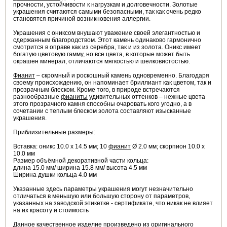
прочности, устойчивости к нагрузкам и долговечности. Золотые
украшения считаются самыми безопасными, так как очень редко
становятся причиной возникновения аллергии.
Украшения с ониксом внушают уважение своей элегантностью и
сдержанным благородством. Этот камень одинаково гармонично
смотрится в оправе как из серебра, так и из золота. Оникс имеет
богатую цветовую гамму, но все цвета, в которые может быть
окрашен минерал, отличаются мягкостью и шелковистостью.
Фианит
– скромный и роскошный камень одновременно. Благодаря
своему происхождению, он напоминает бриллиант как цветом, так и
прозрачным блеском. Кроме того, в природе встречаются
разнообразные
фианиты
удивительных оттенков – нежные цвета
этого прозрачного камня способны очаровать кого угодно, а в
сочетании с теплым блеском золота составляют изысканные
украшения.
Приблизительные размеры:
Вставка: оникс 10.0 х 14.5 мм; 10
фианит
Ø 2.0 мм; скорпион 10.0 х
10.0 мм
Размер объёмной декоративной части кольца:
длина 15.0 мм/ ширина 15.8 мм/ высота 4.5 мм
Ширина душки кольца 4.0 мм
Указанные здесь параметры украшения могут незначительно
отличаться в меньшую или большую сторону от параметров,
указанных на заводской этикетке - сертификате, что никак не влияет
на их красоту и стоимость
Данное качественное изделие произведено из оригинального