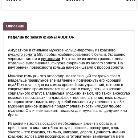
Описание
Изделие по заказу фирмы AUDITOR
Аккуратное и стильное мужское кольцо-перстень из красного
русского золота
585 пробы, комбинированного с белым. Украшено
черным ониксом и
цирконами
. На вставке из оникса расположена,
отдельно выполненная, фигурка скорпиона из
белого золота
. На
внутренней поверхности кольца нанесен штамп с пробой золота.
Мужское кольцо – это аксессуар, позволяющий создать о своем
владельце правильное впечатление и подчеркнуть его хороший
вкус! Печатка – одно из самых древнейших украшений, которое в
современное время является признаком солидности и высокого
социального статуса владельца. Модники знают, что такой аксессуар
помогает произвести на дам эффектное впечатление, ведь каждая
женщина хочет видеть перед собой сильного и уверенного в себе
мужчину! Данное изделие придаст элегантности имиджу любого
мужчины. Отличный вариант подарка для мужа, папы, дедушки или
брата!
Изделия из золота создают необходимый акцент в образе, и
привлекают внимание к богатству и роскоши аксессуаров, ведь
золото – это красиво, стильно, шикарно, дорого. Ценность именно
красного золота
для российских изготовителей заключается в его