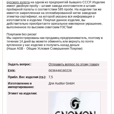
русского золота
на одном из предприятий бывшего СССР. Изделие
имеет двойную пробу – штамп завода-изготовителя и штамп
пробирной палаты о соответствии 585 пробе. На изделии так же
имеется закрепленная на опломбированной нитке заводская
этикетка-сертификат, на которой указана вся ииформация о
изготовителе и изделии. Покупая данное изделие, вы
действительно приобретаете оригальное ювелирное украшение,
выполненное по высоким советским ГОСТам!
Покупаем без риска!
Мы зарегестрированы как продавец-предприниматель, поэтому в
течении 14 дней вы можете обменять или вернуть по почте
купленное у нас изделие и получить назад деньги
(Наше AGB - Общие Условия Совершения Покупки)
Задать вопрос:
Отправить вопрос по этому товару
EAN:
0036448180226
Прибл. Вес изделия (гр.):
7,5
Изготовленно и
Для Auditor GmbH
импортированно:
Этикет на изделии: