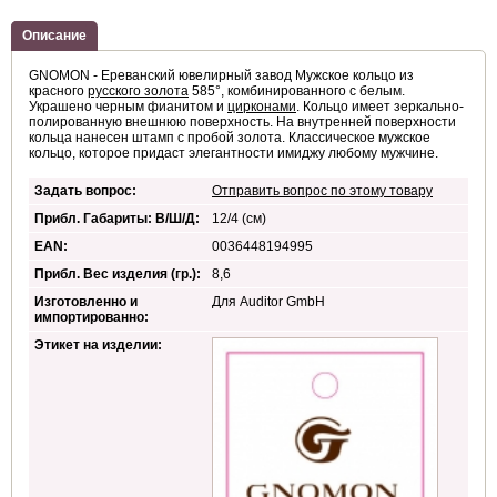
Описание
GNOMON - Ереванский ювелирный завод Мужское кольцо из
красного
русского золота
585°, комбинированного с белым.
Украшено черным фианитом и
цирконами
. Кольцо имеет зеркально-
полированную внешнюю поверхность. На внутренней поверхности
кольца нанесен штамп с пробой золота. Классическое мужское
кольцо, которое придаст элегантности имиджу любому мужчине.
Задать вопрос:
Отправить вопрос по этому товару
Прибл. Габариты: В/Ш/Д:
12/4 (см)
EAN:
0036448194995
Прибл. Вес изделия (гр.):
8,6
Изготовленно и
Для Auditor GmbH
импортированно:
Этикет на изделии: