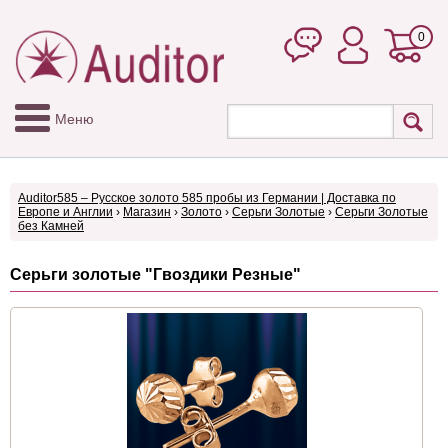
0
Меню
Auditor585 – Русское золото 585 пробы из Германии | Доставка по
Европе и Англии
›
Магазин
›
Золото
›
Серьги Золотые
›
Серьги Золотые
без Камней
Серьги золотые "Гвоздики Резные"