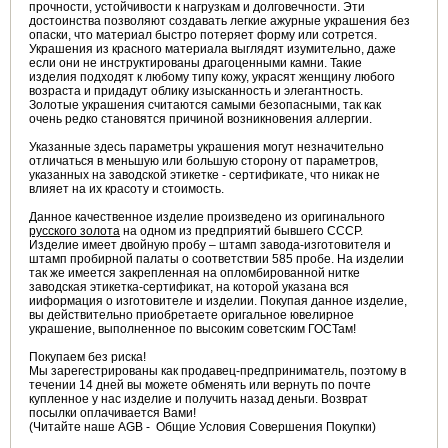
прочности, устойчивости к нагрузкам и долговечности. Эти
достоинства позволяют создавать легкие ажурные украшения без
опаски, что материал быстро потеряет форму или сотрется.
Украшения из красного материала выглядят изумительно, даже
если они не инструктированы драгоценными камни. Такие
изделия подходят к любому типу кожу, украсят женщину любого
возраста и придадут облику изысканность и элегантность.
Золотые украшения считаются самыми безопасными, так как
очень редко становятся причиной возникновения аллергии.
Указанные здесь параметры украшения могут незначительно
отличаться в меньшую или большую сторону от параметров,
указанных на заводской этикетке - сертификате, что никак не
влияет на их красоту и стоимость.
Данное качественное изделие произведено из оригинального
русского золота
на одном из предприятий бывшего СССР.
Изделие имеет двойную пробу – штамп завода-изготовителя и
штамп пробирной палаты о соответствии 585 пробе. На изделии
так же имеется закрепленная на опломбированной нитке
заводская этикетка-сертификат, на которой указана вся
ииформация о изготовителе и изделии. Покупая данное изделие,
вы действительно приобретаете оригальное ювелирное
украшение, выполненное по высоким советским ГОСТам!
Покупаем без риска!
Мы зарегестрированы как продавец-предприниматель, поэтому в
течении 14 дней вы можете обменять или вернуть по почте
купленное у нас изделие и получить назад деньги. Возврат
посылки оплачивается Вами!
(Читайте наше AGB - Общие Условия Совершения Покупки)