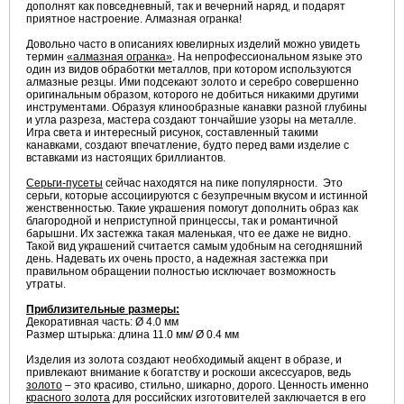
дополнят как повседневный, так и вечерний наряд, и подарят
приятное настроение. Алмазная огранка!
Довольно часто в описаниях ювелирных изделий можно увидеть
термин
«алмазная огранка»
. На непрофессиональном языке это
один из видов обработки металлов, при котором используются
алмазные резцы. Ими подсекают золото и серебро совершенно
оригинальным образом, которого не добиться никакими другими
инструментами. Образуя клинообразные канавки разной глубины
и угла разреза, мастера создают тончайшие узоры на металле.
Игра света и интересный рисунок, составленный такими
канавками, создают впечатление, будто перед вами изделие с
вставками из настоящих бриллиантов.
Серьги-пусеты
сейчас находятся на пике популярности. Это
серьги, которые ассоциируются с безупречным вкусом и истинной
женственностью. Такие украшения помогут дополнить образ как
благородной и неприступной принцессы, так и романтичной
барышни. Их застежка такая маленькая, что ее даже не видно.
Такой вид украшений считается самым удобным на сегодняшний
день. Надевать их очень просто, а надежная застежка при
правильном обращении полностью исключает возможность
утраты.
Приблизительные размеры:
Декоративная часть: Ø 4.0 мм
Размер штырька: длина 11.0 мм/ Ø 0.4 мм
Изделия из золота создают необходимый акцент в образе, и
привлекают внимание к богатству и роскоши аксессуаров, ведь
золото
– это красиво, стильно, шикарно, дорого. Ценность именно
красного золота
для российских изготовителей заключается в его