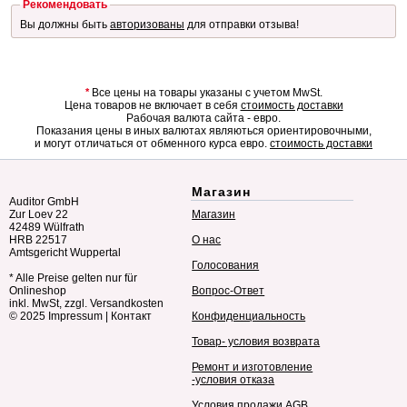
Рекомендовать
Вы должны быть
авторизованы
для отправки отзыва!
*
Все цены на товары указаны с учетом MwSt.
Цена товаров не включает в себя
стоимость доставки
Рабочая валюта сайта - евро.
Показания цены в иных валютах являються ориентировочными,
и могут отличаться от обменного курса евро.
стоимость доставки
Магазин
Auditor GmbH
Zur Loev 22
Магазин
42489 Wülfrath
HRB 22517
О нас
Amtsgericht Wuppertal
Голосования
* Alle Preise gelten nur für
Onlineshop
Вопрос-Ответ
inkl. MwSt, zzgl. Versandkosten
© 2025
Impressum
|
Контакт
Конфиденциальность
Товар- условия возврата
Ремонт и изготовление
-условия отказа
Условия продажи AGB