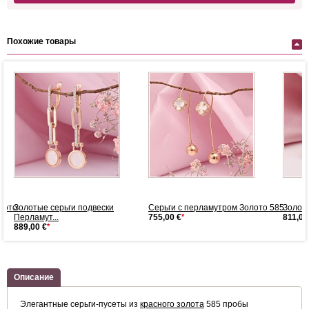
Похожие товары
лото
Золотые серьги подвески
Серьги с перламутром Золото 585
Золот
Перламут...
755,00 €
*
811,00
889,00 €
*
Описание
Элегантные серьги-пусеты из
красного золота
585 пробы