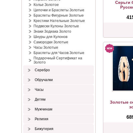
Серьги 
Колье Золотое
Русск
Цепочки и Браслеты Золотые
Браслеты Фигурные Золотые
41
Крестики Нательные Золотые
Подвески Кулоны Золотые
Знаки Зодиака Золото
Шнуры для Кулонов
Самородки Золотые
Часы Золотые
Браслеты для Часов Золотые
Подарочный Сертификат на
Золото
Серебро
Обручалки
Часы
Детям
Золотые с
з
Мужчинам
68
Религия
Бижутерия