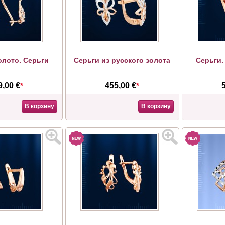
олото. Серьги
Серьги из русского золота
Серьги.
9,00 €
*
455,00 €
*
В корзину
В корзину