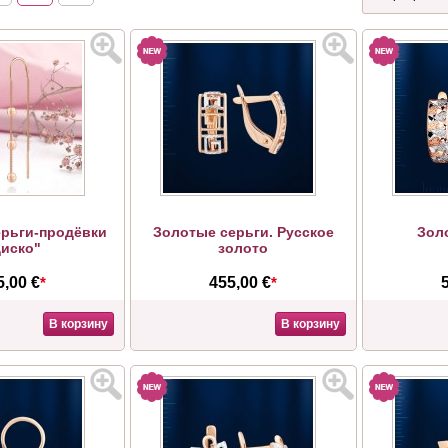
рьги-продёвки
Золотые серьги. Русское
Зол
иско"
золото
5,00 €
*
455,00 €
*
В корзину
В корзину