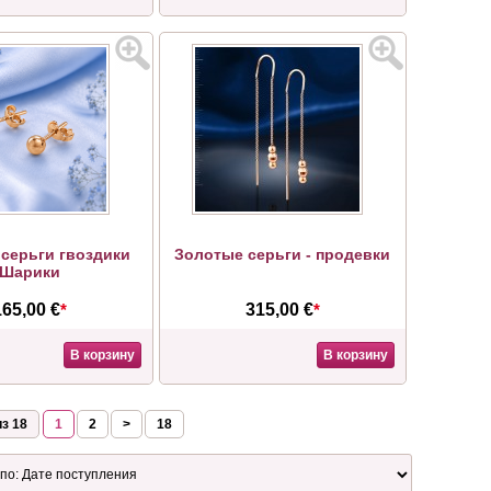
серьги гвоздики
Золотые серьги - продевки
Шарики
165,00 €
*
315,00 €
*
В корзину
В корзину
з 18
1
2
>
18