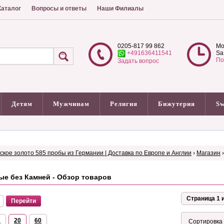
аталог
Вопросы и ответы
Наши Филиалы
0205-817 99 862
Mo
+491636411541
Sa
По
Задать вопрос
Детям
Мужчинам
Религия
Бижутерия
Sw
сское золото 585 пробы из Германии | Доставка по Европе и Англии
›
Магазин
ые без Камней - Обзор товаров
Страница 1 и
2
20
60