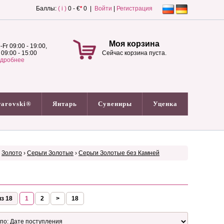
Баллы:
( i )
0 - €
*
0 |
Войти
|
Регистрация
Моя корзина
-Fr 09:00 - 19:00,
 09:00 - 15:00
Сейчас корзина пуста.
дробнее
arovski®
Янтарь
Сувениры
Уценка
›
Золото
›
Серьги Золотые
›
Серьги Золотые без Камней
з 18
1
2
>
18