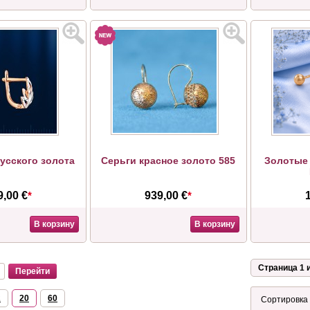
русского золота
Серьги красное золото 585
Золотые 
9,00 €
*
939,00 €
*
В корзину
В корзину
Страница 1 и
2
20
60