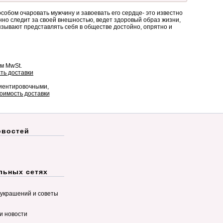
пособом очаровать мужчину и завоевать его сердце- это известно
о следит за своей внешностью, ведет здоровый образ жизни,
язывают представлять себя в обществе достойно, опрятно и
ом MwSt.
ть доставки
риентировочными,
оимость доставки
овостей
льных сетях
украшений и советы
и новости