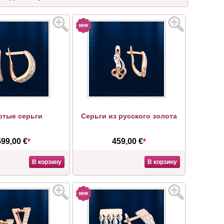
отые серьги
Серьги из русского золота
599,00 €
*
459,00 €
*
В корзину
В корзину