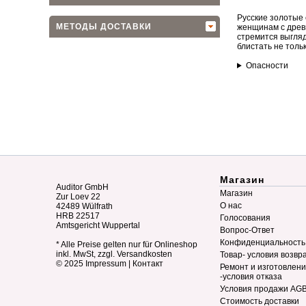
Русские золотые 
МЕТОДЫ ДОСТАВКИ
женщинам с древ
стремится выгляд
блистать не толь
Опасности
Магазин
Auditor GmbH
Магазин
Zur Loev 22
О нас
42489 Wülfrath
HRB 22517
Голосования
Amtsgericht Wuppertal
Вопрос-Ответ
Конфиденциальность
* Alle Preise gelten nur für Onlineshop
inkl. MwSt, zzgl. Versandkosten
Товар- условия возвр
© 2025
Impressum
|
Контакт
Ремонт и изготовлен
-условия отказа
Условия продажи AG
Стоимость доставки