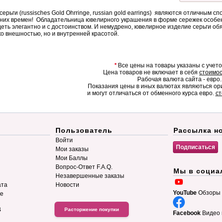
серьги (russisches Gold Ohrringe, russian gold earrings) являются отличным с
них времен! Обладательница ювелирного украшения в форме сережек особенн
еть элегантно и с достоинством. И немудрено, ювелирное изделие серьги об
ко внешностью, но и внутренней красотой.
*
Все цены на товары указаны с учет
Цена товаров не включает в себя
стоимос
Рабочая валюта сайта - евро.
Показания цены в иных валютах являються о
и могут отличаться от обменного курса евро.
ст
Пользователь
Рассылка н
Войти
Мои заказы
Мои Баллы
Вопрос-Ответ F.A.Q.
Мы в социа
Незавершенные заказы
ата
Новости
YouTube
Обзоры 
ие
B
Расторжение покупки
Facebook
Видео 