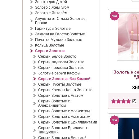
Золото для Детей
Золото с Жемчугом
Золото с Янтарём
Амулеты от Сглаза Золотые,
Броши
Гарнитуры Золотые
Заколки на Галстук Золотые
Печатки Мужские Золотые
Кольца Золотые
Серьги Золотые
Серьги Белое Золото
Серьги-подвески Золотые
Серьги продёвки Золотые
Золотые се
Золотые серьги Каффы
"Д
Серьги Золотые без Камней
Серьги Пусеты Золотые
36
Серьги Креолы Конго Золотые
Серьги Золотые с Агатом
(2)
Серьги Золотые с
Александритом
Серьги Золотые с Алекситом
Серьги Золотые с Аметистом
Серьги Золотые с Бриллиантами
Серьги Золотые Бриллиант
Танцующий
Серьги Золотые с Бирюзой