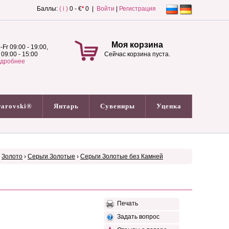
Баллы:
( i )
0 - €
*
0 |
Войти
|
Регистрация
Моя корзина
-Fr 09:00 - 19:00,
 09:00 - 15:00
Сейчас корзина пуста.
дробнее
arovski®
Янтарь
Сувениры
Уценка
›
Золото
›
Серьги Золотые
›
Серьги Золотые без Камней
Печать
Задать вопрос