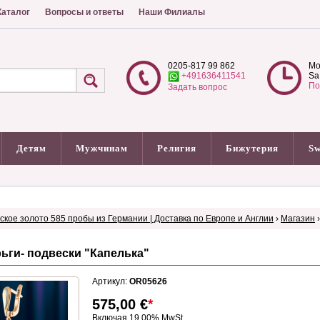
аталог
Вопросы и ответы
Наши Филиалы
0205-817 99 862
Mo
+491636411541
Sa
По
Задать вопрос
Детям
Мужчинам
Религия
Бижутерия
Sw
сское золото 585 пробы из Германии | Доставка по Европе и Англии
›
Магазин
ьги- подвески "Капелька"
Артикул:
OR05626
575,00
€
*
Включая 19.00% MwSt