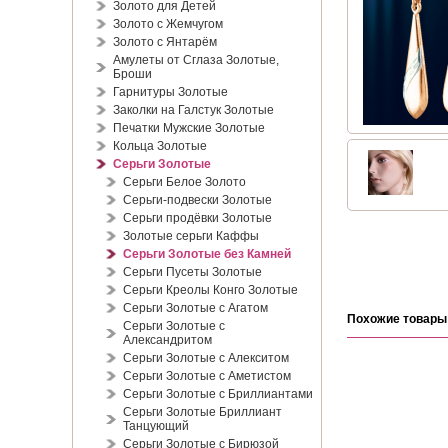
Золото для Детей
Золото с Жемчугом
Золото с Янтарём
Амулеты от Сглаза Золотые,
Броши
Гарнитуры Золотые
Заколки на Галстук Золотые
Печатки Мужские Золотые
Кольца Золотые
Серьги Золотые
Серьги Белое Золото
Серьги-подвески Золотые
Серьги продёвки Золотые
Золотые серьги Каффы
Серьги Золотые без Камней
Серьги Пусеты Золотые
Серьги Креолы Конго Золотые
Серьги Золотые с Агатом
Похожие товары
Серьги Золотые с
Александритом
Серьги Золотые с Алекситом
Серьги Золотые с Аметистом
Серьги Золотые с Бриллиантами
Серьги Золотые Бриллиант
Танцующий
Серьги Золотые с Бирюзой