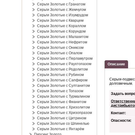
Серьги Золотые с Гранатом
Серьги Золотые с Жемчугом
Серьги Золотые с Изумрудом
Серьги Золотые с Кварцем
Серьги Золотые с Кораллом
Серьги Золотые с Корундом
Серебрянные серьги
Серьги Золотые с Малахитом
подвески &quo...
Серьги Золотые с Нефритом
135,00 €
*
Серьги Золотые с Ониксом
Серьги Золотые с Опалом
Серьги Золотые с Перламутром
Серьги Золотые с Раухтопазом
Описание
Серьги Золотые с Родолитом
Серьги Золотые с Рубином
Серьги-подвес
Серьги Золотые с Сапфиром
долговечным.
Серьги Золотые с Султанитом
Серьги Золотые с Топазом
Задать вопро
Серьги Золотые с Турмалином
Ответственн
Серьги Золотые с Фианитом
дистрибьюто
Серьги Золотые с Хризолитом
Серьги Золотые с Хризопразом
Контакт:
Серьги Золотые с Цитрином
Опасности:
Серьги Золотые со Шпинелью
Серьги Золотые с Янтарём
Пирсинг Золото