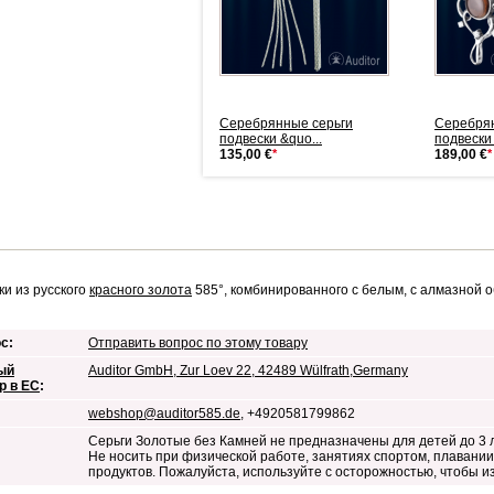
Серебрянные серьги-
Серебрянные серьги
Серебрян
подвески с фи...
подвески &quo...
подвески 
189,00 €
*
135,00 €
*
189,00 €
*
ки из русского
красного золота
585°, комбинированного с белым, с алмазной о
с:
Отправить вопрос по этому товару
ый
Auditor GmbH, Zur Loev 22, 42489 Wülfrath,Germany
р в ЕС
:
webshop@auditor585.de
, +4920581799862
Серьги Золотые без Камней не предназначены для детей до 3 
Не носить при физической работе, занятиях спортом, плавании,
продуктов. Пожалуйста, используйте с осторожностью, чтобы 