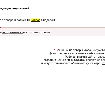
ендации покупателей
в о товаре и получи 10
баллов
в подарок!
ь
ть
авторизованы
для отправки отзыва!
*
Все цены на товары указаны с учет
Цена товаров не включает в себя
стоимос
Рабочая валюта сайта - евро.
Показания цены в иных валютах являються о
и могут отличаться от обменного курса евро.
ст