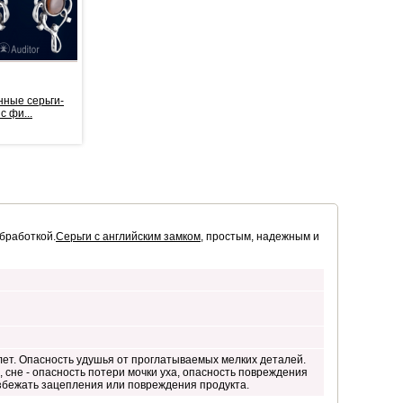
ные серьги-
Серебрянные серьги
Серебрянные серьг
с фи...
подвески &quo...
подвески с фи...
135,00 €
*
189,00 €
*
бработкой.
Серьги с английским замком
, простым, надежным и
лет. Опасность удушья от проглатываемых мелких деталей.
 сне - опасность потери мочки уха, опасность повреждения
избежать зацепления или повреждения продукта.