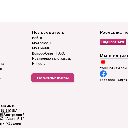
Пользователь
Рассылка н
Войти
Мои заказы
Мои Баллы
Вопрос-Ответ F.A.Q.
Мы в социа
Незавершенные заказы
ата
Новости
YouTube
Обзоры 
ие
B
Расторжение покупки
Facebook
Видео 
рмании
й
🇺🇸 США /
🇺 Австралия /
АЭ / Азия
- 5-12
ны
- 7-21 день