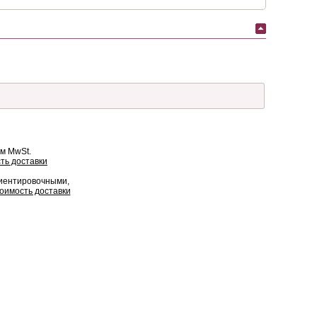
ом MwSt.
ть доставки
риентировочными,
оимость доставки