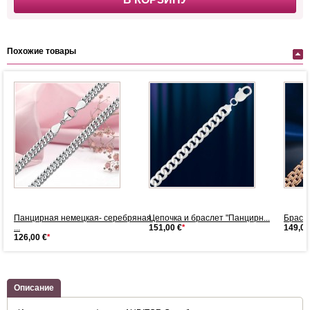
Похожие товары
Панцирная немецкая- серебряная
Цепочка и браслет "Панцирн...
Брасле
...
151,00 €
*
149,00
126,00 €
*
Описание