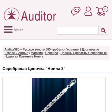
0
Меню
Auditor585 – Русское золото 585 пробы из Германии | Доставка по
Европе и Англии
›
Магазин
›
Серебро
›
Цепочки Браслеты Серебряные
›
Цепочки Плетение Нонна
Серебряная Цепочка "Нонна 2"