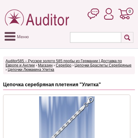
0
Меню
Auditor585 – Русское золото 585 пробы из Германии | Доставка по
Европе и Англии
›
Магазин
›
Серебро
›
Цепочки Браслеты Серебряные
›
Цепочки Люмакина Улитка
Цепочка серебряная плетения "Улитка"