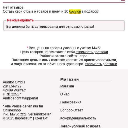
Нет отзывов.
Оставь свой отзыв о товаре и получи 10
баллов
в подарок!
Рекомендовать
Вы должны быть
авторизованы
для отправки отзыва!
*
Все цены на товары указаны с учетом MwSt.
Цена товаров не включает в себя
стоимость доставки
Рабочая валюта сайта - евро.
Показания цены в иных валютах являються ориентировочными,
и могут отличаться от обменного курса евро.
стоимость доставки
Магазин
Auditor GmbH
Zur Loev 22
Магазин
42489 Wülfrath
HRB 22517
О нас
Amtsgericht Wuppertal
Голосования
* Alle Preise gelten nur für
Onlineshop
Вопрос-Ответ
inkl. MwSt, zzgl. Versandkosten
© 2025
Impressum
|
Контакт
Конфиденциальность
Товар- условия возврата