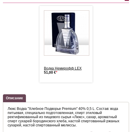
Немирофф LEX
Водка Немирофф LEX
51,00 €
*
Описание
Люкс Водка "Хлебное Подворье Premium" 40% 0,5 L. Состав: вода
питьевая, специально подготовленная, спирт этиловый
ректификованный из пищевого сырья «Люкс», сахар, ароматный
спирт сухарей бородинского хлеба, настой спиртованный ржаных
сухарей, настой спиртованный мелиссы.