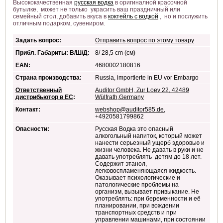
Высококачественная
русская водка
в оригиналной красочной
бутылке, может не только украсить ваш праздничный или
семейный стол, добавить вкуса в
коктейль с водкой
, но и послужить
Немирофф LEX
отличным подарком, сувениром.
Задать вопрос:
Отправить вопрос по этому товару
Прибл. Габариты: В/Ш/Д:
8/ 28,5 cm (см)
EAN:
4680002180816
Страна производства:
Russia, importierte in EU vor Embargo
Ответственный
Auditor GmbH, Zur Loev 22, 42489
дистрибьютор в ЕС
:
Wülfrath,Germany
Контакт:
webshop@auditor585.de
,
+4920581799862
Опасности:
Русская Водка это опасный
алкогольный напиток, который может
нанести серьезный ущерб здоровью и
жизни человека. Не давать в руки и не
давать употреблять детям до 18 лет.
Содержит этанол,
легковоспламеняющаяся жидкость.
Оказывает психологические и
патологические проблемы на
организм, вызывает привыкание. Не
употреблять: при беременности и её
планировании, при вождении
транспортных средств и при
управлении машинами, при состоянии