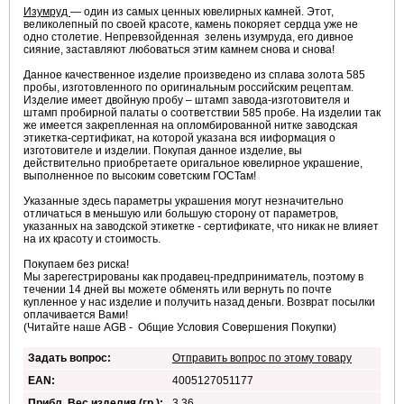
Изумруд
— один из самых ценных ювелирных камней. Этот,
великолепный по своей красоте, камень покоряет сердца уже не
одно столетие. Непревзойденная зелень изумруда, его дивное
сияние, заставляют любоваться этим камнем снова и снова!
Данное качественное изделие произведено из сплава золота 585
пробы, изготовленного по оригинальным российским рецептам.
Изделие имеет двойную пробу – штамп завода-изготовителя и
штамп пробирной палаты о соответствии 585 пробе. На изделии так
же имеется закрепленная на опломбированной нитке заводская
этикетка-сертификат, на которой указана вся ииформация о
изготовителе и изделии. Покупая данное изделие, вы
действительно приобретаете оригальное ювелирное украшение,
выполненное по высоким советским ГОСТам!
Указанные здесь параметры украшения могут незначительно
отличаться в меньшую или большую сторону от параметров,
указанных на заводской этикетке - сертификате, что никак не влияет
на их красоту и стоимость.
Покупаем без риска!
Мы зарегестрированы как продавец-предприниматель, поэтому в
течении 14 дней вы можете обменять или вернуть по почте
купленное у нас изделие и получить назад деньги. Возврат посылки
оплачивается Вами!
(Читайте наше AGB - Общие Условия Совершения Покупки)
Задать вопрос:
Отправить вопрос по этому товару
EAN:
4005127051177
Прибл. Вес изделия (гр.):
3.36