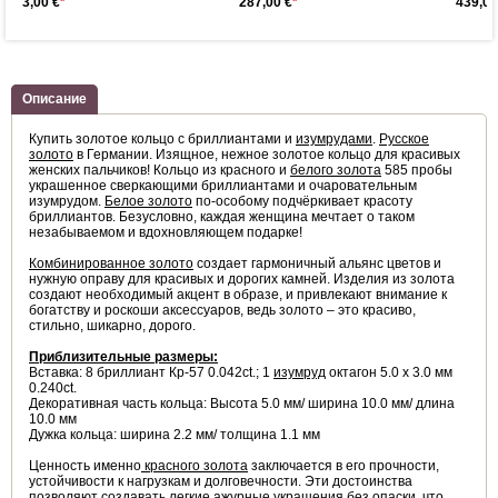
3,00 €
*
287,00 €
*
439,00
Описание
Купить золотое кольцо с бриллиантами и
изумрудами
.
Русское
золото
в Германии. Изящное, нежное золотое кольцо для красивых
женских пальчиков! Кольцо из красного и
белого золота
585 пробы
украшенное сверкающими бриллиантами и очаровательным
изумрудом.
Белое золото
по-особому подчёркивает красоту
бриллиантов. Безусловно, каждая женщина мечтает о таком
незабываемом и вдохновляющем подарке!
Комбинированное золото
создает гармоничный альянс цветов и
нужную оправу для красивых и дорогих камней. Изделия из золота
создают необходимый акцент в образе, и привлекают внимание к
богатству и роскоши аксессуаров, ведь золото – это красиво,
стильно, шикарно, дорого.
Приблизительные размеры:
Вставка: 8 бриллиант Кр-57 0.042ct.; 1
изумруд
октагон 5.0 х 3.0 мм
0.240ct.
Декоративная часть кольца: Высота 5.0 мм/ ширина 10.0 мм/ длина
10.0 мм
Дужка кольца: ширина 2.2 мм/ толщина 1.1 мм
Ценность именно
красного золота
заключается в его прочности,
устойчивости к нагрузкам и долговечности. Эти достоинства
позволяют создавать легкие ажурные украшения без опаски, что