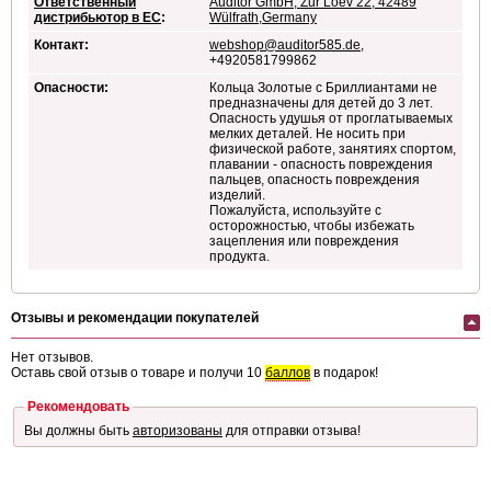
Ответственный
Auditor GmbH, Zur Loev 22, 42489
дистрибьютор в ЕС
:
Wülfrath,Germany
Контакт:
webshop@auditor585.de
,
+4920581799862
Опасности:
Кольца Золотые с Бриллиантами не
предназначены для детей до 3 лет.
Опасность удушья от проглатываемых
мелких деталей. Не носить при
физической работе, занятиях спортом,
плавании - опасность повреждения
пальцев, опасность повреждения
изделий.
Пожалуйста, используйте с
осторожностью, чтобы избежать
зацепления или повреждения
продукта.
Отзывы и рекомендации покупателей
Нет отзывов.
Оставь свой отзыв о товаре и получи 10
баллов
в подарок!
Рекомендовать
Вы должны быть
авторизованы
для отправки отзыва!