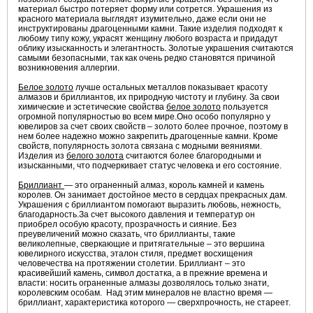
материал быстро потеряет форму или сотрется. Украшения из
красного материала выглядят изумительно, даже если они не
инструктированы драгоценными камни. Такие изделия подходят к
любому типу кожу, украсят женщину любого возраста и придадут
облику изысканность и элегантность. Золотые украшения считаются
самыми безопасными, так как очень редко становятся причиной
возникновения аллергии.
Белое золото
лучше остальных металлов показывает красоту
алмазов и бриллиантов, их природную чистоту и глубину. За свои
химические и эстетические свойства
белое золото
пользуется
огромной популярностью во всем мире.Оно особо популярно у
ювелиров за счет своих свойств – золото более прочное, поэтому в
нем более надежно можно закрепить драгоценные камни. Кроме
свойств, популярность золота связана с модными веяниями.
Изделия из
белого золота
считаются более благородными и
изысканными, что подчеркивает статус человека и его состояние.
Бриллиант
— это ограненный алмаз, король камней и камень
королев. Он занимает достойное место в сердцах прекрасных дам.
Украшения с бриллиантом помогают выразить любовь, нежность,
благодарность.За счет высокого давления и температур он
приобрел особую красоту, прозрачность и сияние. Без
преувеличений можно сказать, что бриллианты, такие
великолепные, сверкающие и притягательные – это вершина
ювелирного искусства, эталон стиля, предмет восхищения
человечества на протяжении столетии. Бриллиант – это
красивейший камень, символ достатка, а в прежние времена и
власти: носить ограненные алмазы дозволялось только знати,
королевским особам. Над этим минералов не властно время —
бриллиант, характеристика которого — сверхпрочность, не стареет.