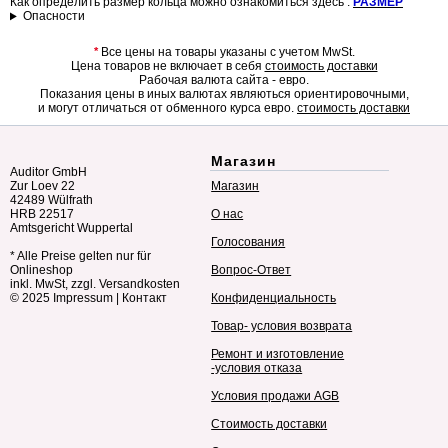
Как определить размер кольца можно ознакомиться здесь :
РАЗМЕР
Опасности
*
Все цены на товары указаны с учетом MwSt.
Цена товаров не включает в себя
стоимость доставки
Рабочая валюта сайта - евро.
Показания цены в иных валютах являються ориентировочными,
и могут отличаться от обменного курса евро.
стоимость доставки
Магазин
Auditor GmbH
Zur Loev 22
Магазин
42489 Wülfrath
HRB 22517
О нас
Amtsgericht Wuppertal
Голосования
* Alle Preise gelten nur für
Onlineshop
Вопрос-Ответ
inkl. MwSt, zzgl. Versandkosten
© 2025
Impressum
|
Контакт
Конфиденциальность
Товар- условия возврата
Ремонт и изготовление
-условия отказа
Условия продажи AGB
Стоимость доставки