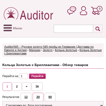
0
Меню
Auditor585 – Русское золото 585 пробы из Германии | Доставка по
Европе и Англии
›
Магазин
›
Золото
›
Кольца Золотые
›
Кольца Золотые
с Бриллиантами
Кольца Золотые с Бриллиантами - Обзор товаров
Перейти на:
1
2
>
36
Результатов:
12
20
60