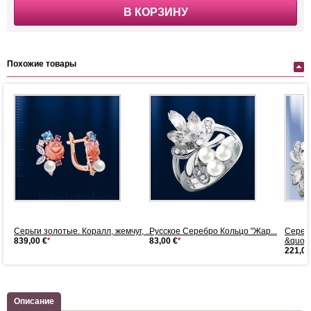
В КОРЗИНУ
Похожие товары
е.
Серьги золотые. Коралл, жемчуг, ...
Русское Серебро Кольцо "Жар...
Серебр
839,00 €
*
83,00 €
*
&quo...
221,00
Описание