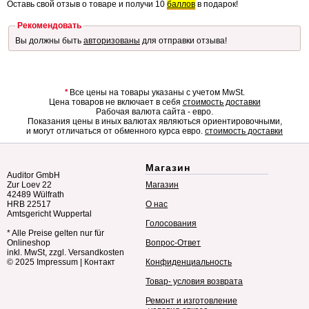
Оставь свой отзыв о товаре и получи 10
баллов
в подарок!
Рекомендовать
Вы должны быть
авторизованы
для отправки отзыва!
*
Все цены на товары указаны с учетом MwSt.
Цена товаров не включает в себя
стоимость доставки
Рабочая валюта сайта - евро.
Показания цены в иных валютах являються ориентировочными,
и могут отличаться от обменного курса евро.
стоимость доставки
Магазин
Auditor GmbH
Zur Loev 22
Магазин
42489 Wülfrath
HRB 22517
О нас
Amtsgericht Wuppertal
Голосования
* Alle Preise gelten nur für
Onlineshop
Вопрос-Ответ
inkl. MwSt, zzgl. Versandkosten
© 2025
Impressum
|
Контакт
Конфиденциальность
Товар- условия возврата
Ремонт и изготовление