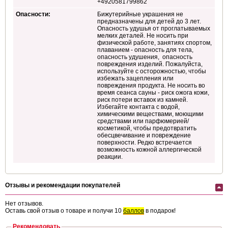
+4920581799862
Опасности:
Бижутерийные украшения не
предназначены для детей до 3 лет.
Опасность удушья от проглатываемых
мелких деталей. Не носить при
физической работе, занятиях спортом,
плаванием - опасность для тела,
опасность удушения, опасность
повреждения изделий. Пожалуйста,
используйте с осторожностью, чтобы
избежать зацепления или
повреждения продукта. Не носить во
время сеанса сауны - риск ожога кожи,
риск потери вставок из камней.
Избегайте контакта с водой,
химическими веществами, моющими
средствами или парфюмерией/
косметикой, чтобы предотвратить
обесцвечивание и повреждение
поверхности. Редко встречается
возможность кожной аллергической
реакции.
Отзывы и рекомендации покупателей
Нет отзывов.
Оставь свой отзыв о товаре и получи 10
баллов
в подарок!
Рекомендовать