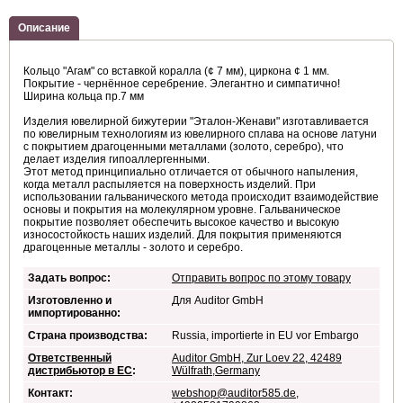
Описание
Кольцо "Агам" со вставкой коралла (¢ 7 мм), циркона ¢ 1 мм.
Покрытие - чернённое серебрение. Элегантно и симпатично!
Ширина кольца пр.7 мм
Изделия ювелирной бижутерии "Эталон-Женави" изготавливается
по ювелирным технологиям из ювелирного сплава на основе латуни
с покрытием драгоценными металлами (золото, серебро), что
делает изделия гипоаллергенными.
Этот метод принципиально отличается от обычного напыления,
когда металл распыляется на поверхность изделий. При
использовании гальванического метода происходит взаимодействие
основы и покрытия на молекулярном уровне. Гальваническое
покрытие позволяет обеспечить высокое качество и высокую
износостойкость наших изделий. Для покрытия применяются
драгоценные металлы - золото и серебро.
Задать вопрос:
Отправить вопрос по этому товару
Изготовленно и
Для Auditor GmbH
импортированно:
Страна производства:
Russia, importierte in EU vor Embargo
Ответственный
Auditor GmbH, Zur Loev 22, 42489
дистрибьютор в ЕС
:
Wülfrath,Germany
Контакт:
webshop@auditor585.de
,