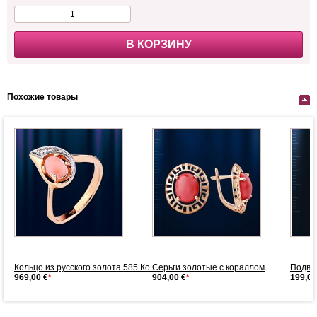
В КОРЗИНУ
Похожие товары
Кольцо из русского золота 585 Ко...
Серьги золотые с кораллом
Подвес
969,00 €
*
904,00 €
*
199,00