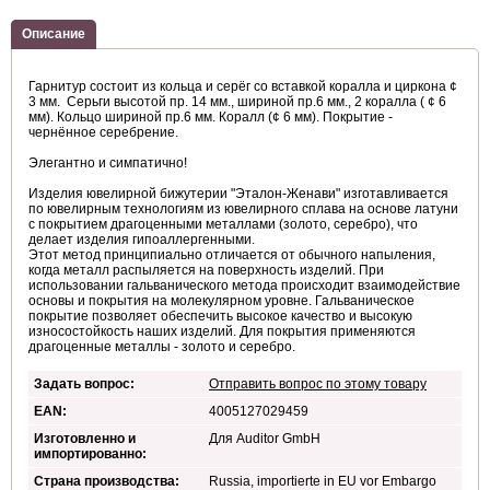
Описание
Гарнитур состоит из кольца и серёг со вставкой коралла и циркона ¢
3 мм. Серьги высотой пр. 14 мм., шириной пр.6 мм., 2 коралла ( ¢ 6
мм). Кольцо шириной пр.6 мм. Коралл (
¢ 6 мм
). Покрытие -
чернённое серебрение.
Элегантно и симпатично!
Изделия ювелирной бижутерии "Эталон-Женави" изготавливается
по ювелирным технологиям из ювелирного сплава на основе латуни
с покрытием драгоценными металлами (золото, серебро), что
делает изделия гипоаллергенными.
Этот метод принципиально отличается от обычного напыления,
когда металл распыляется на поверхность изделий. При
использовании гальванического метода происходит взаимодействие
основы и покрытия на молекулярном уровне. Гальваническое
покрытие позволяет обеспечить высокое качество и высокую
износостойкость наших изделий. Для покрытия применяются
драгоценные металлы - золото и серебро.
Задать вопрос:
Отправить вопрос по этому товару
EAN:
4005127029459
Изготовленно и
Для Auditor GmbH
импортированно:
Страна производства:
Russia, importierte in EU vor Embargo