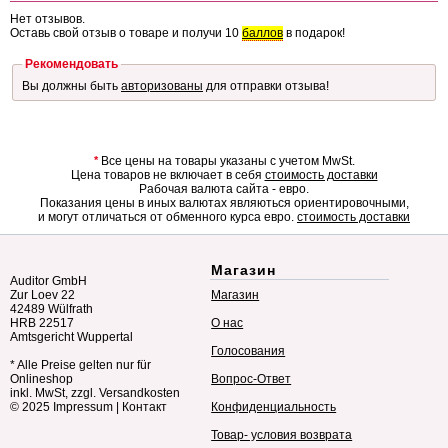
Нет отзывов.
Оставь свой отзыв о товаре и получи 10
баллов
в подарок!
Рекомендовать
Вы должны быть
авторизованы
для отправки отзыва!
*
Все цены на товары указаны с учетом MwSt.
Цена товаров не включает в себя
стоимость доставки
Рабочая валюта сайта - евро.
Показания цены в иных валютах являються ориентировочными,
и могут отличаться от обменного курса евро.
стоимость доставки
Магазин
Auditor GmbH
Zur Loev 22
Магазин
42489 Wülfrath
HRB 22517
О нас
Amtsgericht Wuppertal
Голосования
* Alle Preise gelten nur für
Onlineshop
Вопрос-Ответ
inkl. MwSt, zzgl. Versandkosten
© 2025
Impressum
|
Контакт
Конфиденциальность
Товар- условия возврата