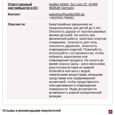
Ответственный
Auditor GmbH, Zur Loev 22, 42489
дистрибьютор в ЕС
:
Wülfrath,Germany
Контакт:
webshop@auditor585.de
,
+4920581799862
Опасности:
Бижутерийные украшения не
предназначены для детей до 3 лет.
Опасность удушья от проглатываемых
мелких деталей. Не носить при
физической работе, занятиях спортом,
плаванием - опасность для тела,
опасность удушения, опасность
повреждения изделий. Пожалуйста,
используйте с осторожностью, чтобы
избежать зацепления или
повреждения продукта. Не носить во
время сеанса сауны - риск ожога кожи,
риск потери вставок из камней.
Избегайте контакта с водой,
химическими веществами, моющими
средствами или парфюмерией/
косметикой, чтобы предотвратить
обесцвечивание и повреждение
поверхности. Редко встречается
возможность кожной аллергической
реакции.
Отзывы и рекомендации покупателей