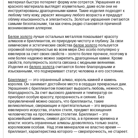
материал быстро потеряет форму или сотрется. Украшения из
красного материала выглядят изумительно, даже если они не
инструктированы драгоценными камни. Такие изделия подходят к
любому типу кожу, украсят женщину любого возраста и придадут
облику изысканность и элегантность. Золотые украшения считаются
самыми безопасными, так как очень редко становятся причиной
возникновения аллергии.
Белое золото
лучше остальных металлов показывает красоту
алмазов и бриллиантов, их природную чистоту и глубину. За свои
химические и эстетические свойства
белое золото
пользуется
огромной популярностью во всем мире.Оно особо популярно у
ювелиров за счет своих свойств – золото более прочное, поэтому в
нем более надежно можно закрепить драгоценные камни. Кроме
свойств, популярность золота связана с модными веяниями.
Изделия из
белого золота
считаются более благородными и
изысканными, что подчеркивает статус человека и его состояние.
Бриллиант
— это ограненный алмаз, король камней и камень
королев. Он занимает достойное место в сердцах прекрасных дам.
Украшения с бриллиантом помогают выразить любовь, нежность,
благодарность.За счет высокого давления и температур он
приобрел особую красоту, прозрачность и сияние. Без
преувеличений можно сказать, что бриллианты, такие
великолепные, сверкающие и притягательные – это вершина
ювелирного искусства, эталон стиля, предмет восхищения
человечества на протяжении столетии. Бриллиант – это
красивейший камень, символ достатка, а в прежние времена и
власти: носить ограненные алмазы дозволялось только знати,
королевским особам. Над этим минералом не властно время —
бриллиант, характеристика которого — сверхпрочность, не стареет.