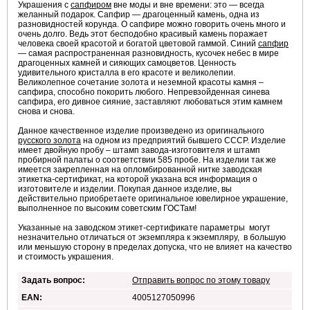
Украшения с
сапфиром
вне моды и вне времени: это — всегда
желанный подарок. Сапфир — драгоценный камень, одна из
разновидностей корунда. О сапфире можно говорить очень много и
очень долго. Ведь этот бесподобно красивый камень поражает
человека своей красотой и богатой цветовой гаммой. Синий
сапфир
— самая распространенная разновидность, кусочек небес в мире
драгоценных камней и сияющих самоцветов. Ценность
удивительного кристалла в его красоте и великолепии.
Великолепное сочетание золота и неземной красоты камня –
сапфира, способно покорить любого. Непревзойденная синева
сапфира, его дивное сияние, заставляют любоваться этим камнем
снова и снова.
Данное качественное изделие произведено из оригинального
русского золота
на одном из предприятий бывшего СССР. Изделие
имеет двойную пробу – штамп завода-изготовителя и штамп
пробирной палаты о соответствии 585 пробе. На изделии так же
имеется закрепленная на опломбированной нитке заводская
этикетка-сертификат, на которой указана вся информация о
изготовителе и изделии. Покупая данное изделие, вы
действительно приобретаете оригинальное ювелирное украшение,
выполненное по высоким советским ГОСТам!
Указанные на заводском этикет-сертификате параметры могут
незначительно отличаться от экземпляра к экземпляру, в большую
или меньшую сторону в пределах допуска, что не влияет на качество
и стоимость украшения.
Задать вопрос:
Отправить вопрос по этому товару
EAN:
4005127050996