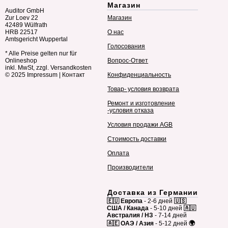
Магазин
Auditor GmbH
Zur Loev 22
Магазин
42489 Wülfrath
HRB 22517
О нас
Amtsgericht Wuppertal
Голосования
* Alle Preise gelten nur für
Onlineshop
Вопрос-Ответ
inkl. MwSt, zzgl. Versandkosten
© 2025
Impressum
|
Контакт
Конфиденциальность
Товар- условия возврата
Ремонт и изготовление
-условия отказа
Условия продажи AGB
Стоимость доставки
Оплата
Производители
Доставка из Германии
🇪🇺 Европа
- 2-6 дней
🇺🇸
США / Канада
- 5-10 дней
🇦🇺
Австралия / НЗ
- 7-14 дней
🇦🇪 ОАЭ / Азия
- 5-12 дней
🌍