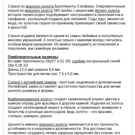
Серьги из
красного золота
Бриллианты Сапфиры.
Очаровательные
серьги
из
красного золота
585 пробы с акцентами
белого золота
,
которое превосходно подчёркивает неотразимость бриллиантов и
сапфиров - роскошный подарок для любимой. Годы идут, меняется
мода, но золотые серьги по-прежнему привлекают своей свежестью
и красотой.
Серьги издавна являются одним из самых любимых и популярных
женских украшений. А золотые серьги с камнями всегда считались
особым видом украшения. Их можно передавать из поколения в
поколения, как семейную реликвию.
Приблизительные размеры
:
Вставки: бриллианты
2Кр57 0,01 3/5
;
сапфир
натуральный синий
2Кр 0,28 2/2
Длина 12,0 мм/ ширина 8,0 мм
Пространство для мочки уха: 7,5 х 5,0 мм.
Серьги с английским замком
- простым, надежным и долговечным.
Английский замок оставляет достаточно пространства для мочки
разного размера и формы.
Комбинированное золото
создает гармоничный альянс цветов и
нужную оправу для красивых и дорогих камней. Изделия из золота
создают необходимый акцент в образе, и привлекают внимание к
богатству и роскоши аксессуаров, ведь золото – это красиво,
стильно, шикарно, дорого.
Ценность именно
красного золота
заключается в его прочности,
устойчивости к нагрузкам и долговечности. Эти достоинства
позволяют создавать легкие ажурные украшения без опаски, что